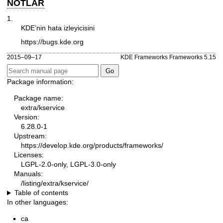
NOTLAR
1.
KDE’nin hata izleyicisini
https://bugs.kde.org
2015–09–17
KDE Frameworks Frameworks 5.15
Package information:
Package name:
extra/kservice
Version:
6.28.0-1
Upstream:
https://develop.kde.org/products/frameworks/
Licenses:
LGPL-2.0-only, LGPL-3.0-only
Manuals:
/listing/extra/kservice/
Table of contents
In other languages:
ca