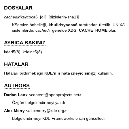
DOSYALAR
cachedir
/ksycoca6_[dil]_[dizinlerin-sha1’i]
KService önbelleği,
kbuildsycoca6
tarafından üretilir. UNIX®
sistemlerde,
cachedir
genelde
XDG_CACHE_HOME
olur.
AYRICA BAKINIZ
kded5(8)
,
kdeinit5(8)
HATALAR
Hataları bildirmek için
KDE’nin hata izleyicisini
[1] kullanın.
AUTHORS
Darian Lanx
<content@openprojects.net>
Özgün belgelendirmeyi yazdı.
Alex Merry
<alexmerry@kde.org>
Belgelendirmeyi KDE Frameworks 5 için güncelledi.