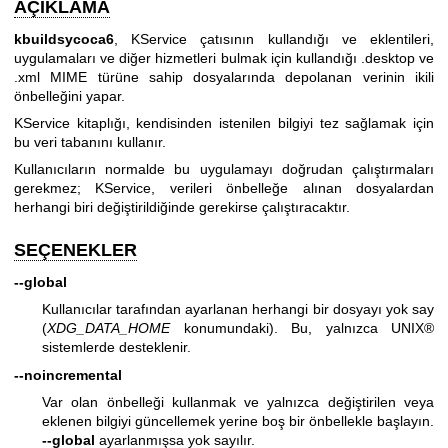
AÇIKLAMA
kbuildsycoca6
, KService çatısının kullandığı ve eklentileri,
uygulamaları ve diğer hizmetleri bulmak için kullandığı .desktop ve
.xml MIME türüne sahip dosyalarında depolanan verinin ikili
önbelleğini yapar.
KService kitaplığı, kendisinden istenilen bilgiyi tez sağlamak için
bu veri tabanını kullanır.
Kullanıcıların normalde bu uygulamayı doğrudan çalıştırmaları
gerekmez; KService, verileri önbelleğe alınan dosyalardan
herhangi biri değiştirildiğinde gerekirse çalıştıracaktır.
SEÇENEKLER
--global
Kullanıcılar tarafından ayarlanan herhangi bir dosyayı yok say
(
XDG_DATA_HOME
konumundaki). Bu, yalnızca UNIX®
sistemlerde desteklenir.
--noincremental
Var olan önbelleği kullanmak ve yalnızca değiştirilen veya
eklenen bilgiyi güncellemek yerine boş bir önbellekle başlayın.
--global
ayarlanmışsa yok sayılır.