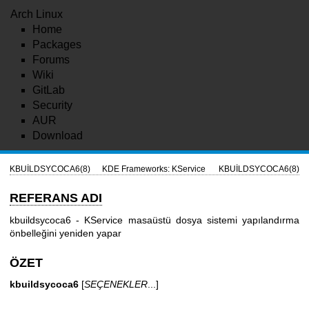
Arch Linux
Home
Packages
Forums
Wiki
GitLab
Security
AUR
Download
KBUİLDSYCOCA6(8)
KDE Frameworks: KService
KBUİLDSYCOCA6(8)
REFERANS ADI
kbuildsycoca6 - KService masaüstü dosya sistemi yapılandırma
önbelleğini yeniden yapar
ÖZET
kbuildsycoca6
[
SEÇENEKLER
...]