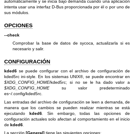
automáticamente y se inicia bajo demanda cuando una aplicación
intenta usar una interfaz D-Bus proporcionada por él o por uno de
sus módulos.
OPCIONES
--check
Comprobar la base de datos de sycoca, actualizarla si es
necesario y salir.
CONFIGURACIÓN
kded6
se puede configurar con el archivo de configuración de
kded5rc ini-style. En los sistemas UNIX®, se puede encontrar en
$XDG_CONFIG_HOME
/kded5rc; si no se le ha dado valor a
$XDG_CONFIG_HOME
su valor predeterminado
es~/.config/kded5rc.
Las entradas del archivo de configuración se leen a demanda, de
manera que los cambios se pueden realizar mientras se está
ejecutando
kded6
. Sin embargo, todas las opciones de
configuración actuales solo afectan al comportamiento en el inicio
de
kded6
.
La sección
[General]
tiene las siguientes opciones: