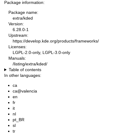
Package information:
Package name:
extra/kded
Version:
6.28.0-1
Upstream:
https://develop.kde.org/products/frameworks/
Licenses:
LGPL-2.0-only, LGPL-3.0-only
Manuals:
/listing/extra/kded/
Table of contents
In other languages:
ca
ca@valencia
en
fr
it
nl
pt_BR
sl
tr