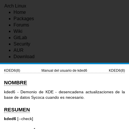
Arch Linux
Home
Packages
Forums
Wiki
GitLab
Security
AUR
Download
KDED6(8)
Manual del usuario de kded6
KDED6(8)
NOMBRE
kded6 - Demonio de KDE - desencadena actualizaciones de la
base de datos Sycoca cuando es necesario.
RESUMEN
kded6
[--check]