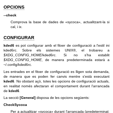
OPCIONS
--check
Comprova la base de dades de «sycoca», actualitzant-la si
cal, i ix.
CONFIGURAR
kded6
es pot configurar amb el fitxer de configuració a l'estil ini
kded6rc. Sobre els sistemes UNIX®, el trobareu a
$XDG_CONFIG_HOME
/kded6rc. Si no s'ha establit
$XDG_CONFIG_HOME
, de manera predeterminada estarà a
~/.config/kded6rc.
Les entrades en el fitxer de configuració es lligen sota demanda,
de manera que es poden fer canvis mentre s'està executant
kded6
. No obstant açò, totes les opcions de configuració actuals,
en realitat només afectaran el comportament durant l'arrancada
de
kded6
.
La secció
[General]
disposa de les opcions següents:
CheckSycoca
Per a actualitzar «sycoca» durant l'arrancada (predeterminat: