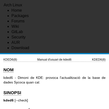
Arch Linux
Home
Packages
Forums
Wiki
GitLab
Security
AUR
Download
KDED6(8)
Manual d'usuari de kded6
KDED6(8)
NOM
kded6 - Dimoni de KDE: provoca l'actualització de la base de
dades Sycoca quan cal.
SINOPSI
kded6
[--check]