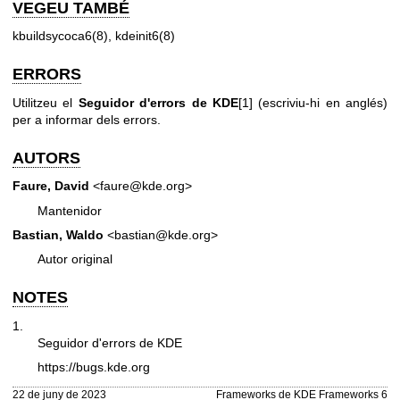
VEGEU TAMBÉ
kbuildsycoca6(8)
,
kdeinit6(8)
ERRORS
Utilitzeu el
Seguidor d'errors de KDE
[1] (escriviu-hi en anglés)
per a informar dels errors.
AUTORS
Faure, David
<faure@kde.org>
Mantenidor
Bastian, Waldo
<bastian@kde.org>
Autor original
NOTES
1.
Seguidor d'errors de KDE
https://bugs.kde.org
22 de juny de 2023
Frameworks de KDE Frameworks 6