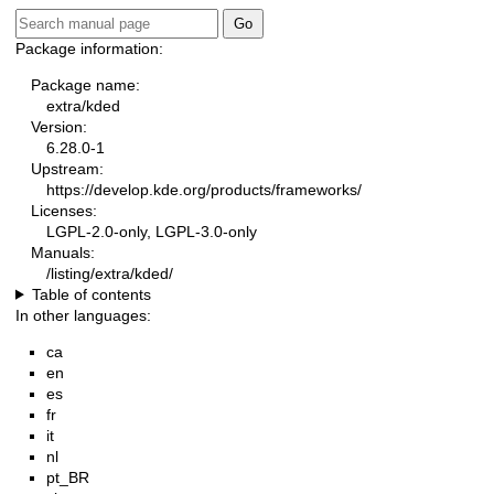
Package information:
Package name:
extra/kded
Version:
6.28.0-1
Upstream:
https://develop.kde.org/products/frameworks/
Licenses:
LGPL-2.0-only, LGPL-3.0-only
Manuals:
/listing/extra/kded/
Table of contents
In other languages:
ca
en
es
fr
it
nl
pt_BR