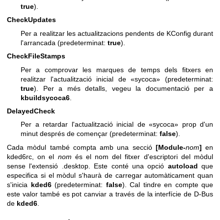
true
).
CheckUpdates
Per a realitzar les actualitzacions pendents de KConfig durant
l'arrancada (predeterminat:
true
).
CheckFileStamps
Per a comprovar les marques de temps dels fitxers en
realitzar l'actualització inicial de «sycoca» (predeterminat:
true
). Per a més detalls, vegeu la documentació per a
kbuildsycoca6
.
DelayedCheck
Per a retardar l'actualització inicial de «sycoca» prop d'un
minut després de començar (predeterminat:
false
).
Cada mòdul també compta amb una secció
[Module-
nom
]
en
kded6rc, on el
nom
és el nom del fitxer d'escriptori del mòdul
sense l'extensió .desktop. Este conté una opció
autoload
que
especifica si el mòdul s'haurà de carregar automàticament quan
s'inicia
kded6
(predeterminat:
false
). Cal tindre en compte que
este valor també es pot canviar a través de la interfície de D-Bus
de
kded6
.