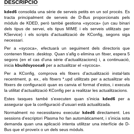
DESCRIPCIÓ
kded6
consolida una sèrie de serveis petits en un sol procés. Es
tracta principalment de serveis de D-Bus proporcionats pels
mòduls de KDED, però també gestiona «sycoca» (un cau binari
dels tipus de servei, els tipus MIME i els serveis utilitzats per
KService) i els scripts d'actualització de KConfig, segons siga
necessari.
Per a «sycoca», efectuarà un seguiment dels directoris que
contenen fitxers .desktop. Quan s'afig o elimina un fitxer, espera 5
segons (en el cas d'una sèrie d'actualitzacions) i, a continuació,
inicia
kbuildsycoca6
per a actualitzar el «sycoca».
Per a KConfig, comprova els fitxers d'actualització instal⋅lats
recentment, p. ex., els fitxers *.upd utilitzats per a actualitzar els
fitxers de configuració quan es canvia el format d'estos, i executa
la utilitat d'actualització KConfig per a realitzar les actualitzacions.
Estes tasques també s'executen quan s'inicia
kded6
per a
assegurar que la configuració d'usuari està actualitzada.
Normalment no necessitareu executar
kded6
directament. Les
sessions d'escriptori Plasma ho fan automàticament, i s'inicia sota
demanda quan una aplicació intenta utilitzar una interfície de D-
Bus que el proveïx o un dels seus mòduls.