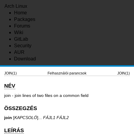
Arch Linux
Home
Packages
Forums
Wiki
GitLab
Security
AUR
Download
JOIN(1)
Felhasználói parancsok
JOIN(1)
NÉV
join - join lines of two files on a common field
ÖSSZEGZÉS
join
[
KAPCSOLÓ
]...
FÁJL1 FÁJL2
LEÍRÁS