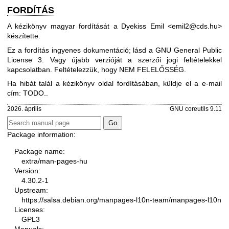
FORDÍTÁS
A kézikönyv magyar fordítását a Dyekiss Emil <emil2@cds.hu>
készítette.
Ez a fordítás ingyenes dokumentáció; lásd a
GNU General Public
License 3
. Vagy újabb verzióját a szerzői jogi feltételekkel
kapcsolatban. Feltételezzük, hogy NEM FELELŐSSÉG.
Ha hibát talál a kézikönyv oldal fordításában, küldje el a e-mail
cím: TODO..
2026. április
GNU coreutils 9.11
Package information:
Package name:
extra/man-pages-hu
Version:
4.30.2-1
Upstream:
https://salsa.debian.org/manpages-l10n-team/manpages-l10n
Licenses:
GPL3
Manuals: