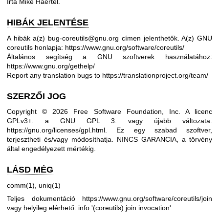
Írta Mike Haertel.
HIBÁK JELENTÉSE
A hibák a(z) bug-coreutils@gnu.org címen jelenthetők.
A(z) GNU
coreutils honlapja:
https://www.gnu.org/software/coreutils/
Általános segítség a GNU szoftverek használatához:
https://www.gnu.org/gethelp/
Report any translation bugs to
https://translationproject.org/team/
SZERZŐI JOG
Copyright © 2026 Free Software Foundation, Inc. A licenc
GPLv3+: a GNU GPL 3. vagy újabb változata:
https://gnu.org/licenses/gpl.html
.
Ez egy szabad szoftver,
terjesztheti és/vagy módosíthatja. NINCS GARANCIA, a törvény
által engedélyezett mértékig.
LÁSD MÉG
comm(1)
,
uniq(1)
Teljes dokumentáció
https://www.gnu.org/software/coreutils/join
vagy helyileg elérhető: info '(coreutils) join invocation'