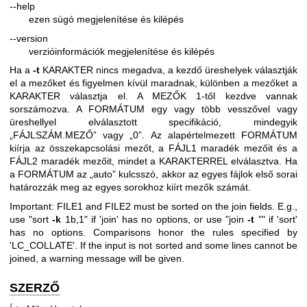
--help
ezen súgó megjelenítése és kilépés
--version
verzióinformációk megjelenítése és kilépés
Ha a
-t
KARAKTER nincs megadva, a kezdő üreshelyek választják
el a mezőket és figyelmen kívül maradnak, különben a mezőket a
KARAKTER választja el. A MEZŐK 1-től kezdve vannak
sorszámozva. A FORMÁTUM egy vagy több vesszővel vagy
üreshellyel elválasztott specifikáció, mindegyik
„FÁJLSZÁM.MEZŐ” vagy „0”. Az alapértelmezett FORMÁTUM
kiírja az összekapcsolási mezőt, a FÁJL1 maradék mezőit és a
FÁJL2 maradék mezőit, mindet a KARAKTERREL elválasztva. Ha
a FORMÁTUM az „auto” kulcsszó, akkor az egyes fájlok első sorai
határozzák meg az egyes sorokhoz kiírt mezők számát.
Important: FILE1 and FILE2 must be sorted on the join fields. E.g.,
use "sort
-k
1b,1" if 'join' has no options, or use "join
-t
”" if 'sort'
has no options. Comparisons honor the rules specified by
'LC_COLLATE'. If the input is not sorted and some lines cannot be
joined, a warning message will be given.
SZERZŐ