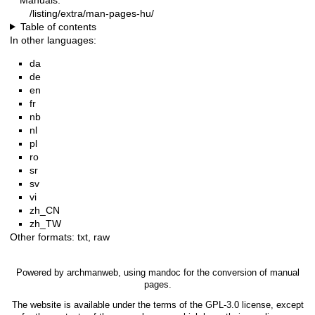
/listing/extra/man-pages-hu/
Table of contents
In other languages:
da
de
en
fr
nb
nl
pl
ro
sr
sv
vi
zh_CN
zh_TW
Other formats:
txt
,
raw
Powered by
archmanweb
, using
mandoc
for the conversion of manual
pages.
The website is available under the terms of the
GPL-3.0
license, except