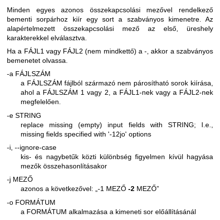
Minden egyes azonos összekapcsolási mezővel rendelkező
bementi sorpárhoz kiír egy sort a szabványos kimenetre. Az
alapértelmezett összekapcsolási mező az első, üreshely
karakterekkel elválasztva.
Ha a FÁJL1 vagy FÁJL2 (nem mindkettő) a -, akkor a szabványos
bemenetet olvassa.
-a FÁJLSZÁM
a FÁJLSZÁM fájlból származó nem párosítható sorok kiírása,
ahol a FÁJLSZÁM 1 vagy 2, a FÁJL1-nek vagy a FÁJL2-nek
megfelelően.
-e STRING
replace missing (empty) input fields with STRING; I.e.,
missing fields specified with '-12jo' options
-i, --ignore-case
kis- és nagybetűk közti különbség figyelmen kívül hagyása
mezők összehasonlításakor
-j MEZŐ
azonos a következővel: „-1 MEZŐ
-2
MEZŐ”
-o FORMÁTUM
a FORMÁTUM alkalmazása a kimeneti sor előállításánál