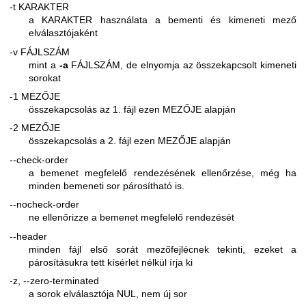
-t KARAKTER
a KARAKTER használata a bementi és kimeneti mező
elválasztójaként
-v FÁJLSZÁM
mint a
-a
FÁJLSZÁM, de elnyomja az összekapcsolt kimeneti
sorokat
-1 MEZŐJE
összekapcsolás az 1. fájl ezen MEZŐJE alapján
-2 MEZŐJE
összekapcsolás a 2. fájl ezen MEZŐJE alapján
--check-order
a bemenet megfelelő rendezésének ellenőrzése, még ha
minden bemeneti sor párosítható is.
--nocheck-order
ne ellenőrizze a bemenet megfelelő rendezését
--header
minden fájl első sorát mezőfejlécnek tekinti, ezeket a
párosításukra tett kísérlet nélkül írja ki
-z, --zero-terminated
a sorok elválasztója NUL, nem új sor