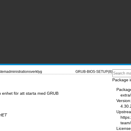
temadministrationsverktyg
GRUB-BIOS-SETUP(8)
Package i
Packag
n enhet för att starta med GRUB
extra
Version
4.30.
Upstre
HET
https
team
License