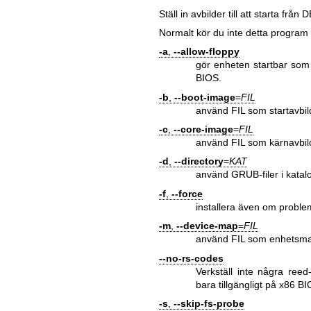
Ställ in avbilder till att starta från
Normalt kör du inte detta program
-a
,
--allow-floppy
gör enheten startbar som 
BIOS.
-b
,
--boot-image
=
FIL
använd FIL som startavbil
-c
,
--core-image
=
FIL
använd FIL som kärnavbil
-d
,
--directory
=
KAT
använd GRUB-filer i katal
-f
,
--force
installera även om proble
-m
,
--device-map
=
FIL
använd FIL som enhetsmap
--no-rs-codes
Verkställ inte några reed
bara tillgängligt på x86 BI
-s
,
--skip-fs-probe