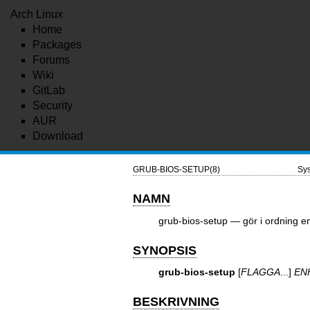
Arch Linux
Home
Packages
Forums
Wiki
GitLab
Security
AUR
Download
GRUB-BIOS-SETUP(8)
Sys
NAMN
grub-bios-setup — gör i ordning e
SYNOPSIS
grub-bios-setup
[
FLAGGA
...]
EN
BESKRIVNING