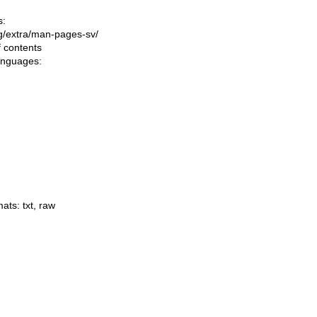
s:
ing/extra/man-pages-sv/
f contents
languages:
mats:
txt
,
raw