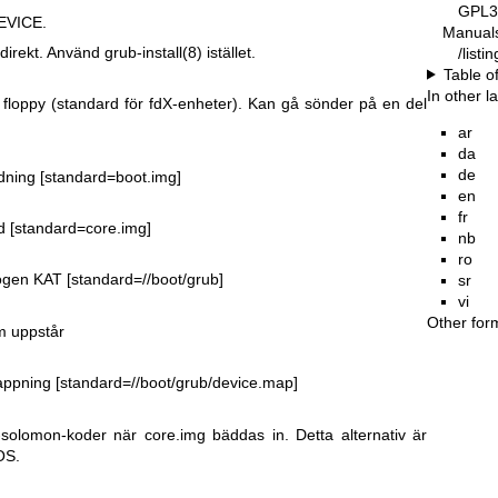
GPL3
 DEVICE.
Manual
 direkt. Använd
grub-install(8)
istället.
/list
Table o
In other 
floppy (standard för fdX-enheter). Kan gå sönder på en del
ar
da
de
dning [standard=boot.img]
en
fr
d [standard=core.img]
nb
ro
ogen KAT [standard=//boot/grub]
sr
vi
Other for
m uppstår
pning [standard=//boot/grub/device.map]
-solomon-koder när core.img bäddas in. Detta alternativ är
OS.