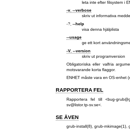
leta inte efter filsystem i
-v
,
--verbose
skriv ut informativa medd
-?,
--help
visa denna hjälplista
--usage
ge ett kort användningsm
-V
,
--version
skriv ut programversion
Obligatoriska eller valfria argume
motsvarande korta flaggor.
ENHET måste vara en OS-enhet (
RAPPORTERA FEL
Rapportera fel till <bug-grub@
sv@listor.tp-sv.se<.
SE ÄVEN
grub-install(8)
,
grub-mkimage(1)
,