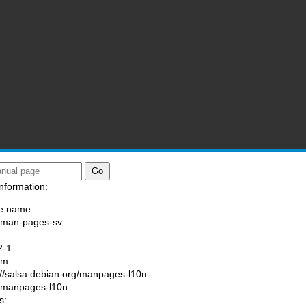
nformation:
e name:
/man-pages-sv
:
2-1
am:
://salsa.debian.org/manpages-l10n-
/manpages-l10n
s: