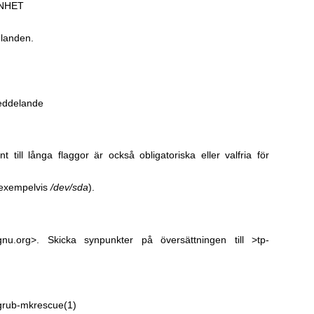
 ENHET
elanden.
eddelande
nt till långa flaggor är också obligatoriska eller valfria för
exempelvis
/dev/sda
).
gnu.org>. Skicka synpunkter på översättningen till >tp-
grub-mkrescue(1)