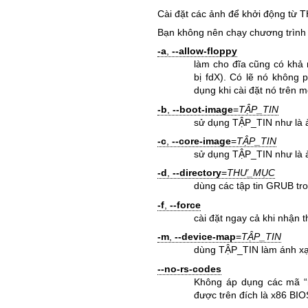
Cài đặt các ảnh để khởi động từ 
Bạn không nên chạy chương trình 
-a
,
--allow-floppy
làm cho đĩa cũng có khả 
bị fdX). Có lẽ nó không 
dụng khi cài đặt nó trên 
-b
,
--boot-image
=
TẬP_TIN
sử dụng TẬP_TIN như là ả
-c
,
--core-image
=
TẬP_TIN
sử dụng TẬP_TIN như là ả
-d
,
--directory
=
THƯ_MỤC
dùng các tập tin GRUB tr
-f
,
--force
cài đặt ngay cả khi nhận t
-m
,
--device-map
=
TẬP_TIN
dùng TẬP_TIN làm ánh xạ 
--no-rs-codes
Không áp dụng các mã “r
được trên đích là x86 BIO