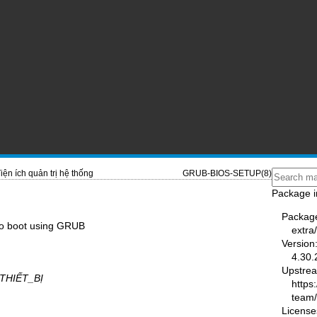
iện ích quản trị hệ thống
GRUB-BIOS-SETUP(8)
Package i
Packag
 to boot using GRUB
extra
Version
4.30.
Upstre
THIẾT_BỊ
https
team
License