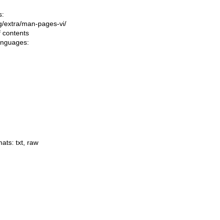
s:
ing/extra/man-pages-vi/
f contents
languages:
mats:
txt
,
raw