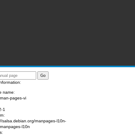
nformation:
e name:
/man-pages-vi
:
2-1
am:
://salsa.debian.org/manpages-l10n-
/manpages-l10n
s: