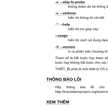
-s
,
--skip-fs-probe
không thăm dò hệ thống t
-v
,
--verbose
hiển thị thông tin chi tiết.
-?,
--help
hiển thị trợ giúp này
--usage
hiển thị cách sử dụng dạ
-V
,
--version
in ra phiên bản chương tr
Tham số là bắt buộc hay tham số 
buộc hay không bắt buộc cho các 
THIẾT_BỊ phải là một thiết bị OS (
THÔNG BÁO LỖI
Hãy thông báo lỗi cho <
http://translationproject.org/team/v
XEM THÊM