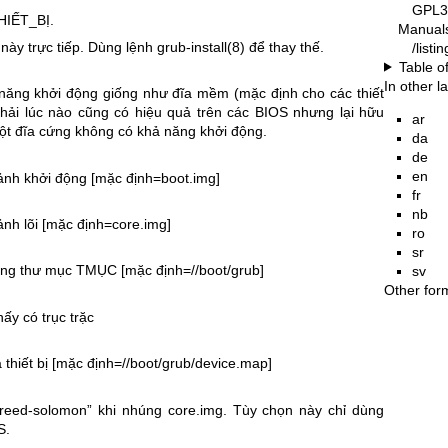
GPL3
THIẾT_BỊ.
Manual
này trực tiếp. Dùng lệnh
grub-install(8)
để thay thế.
/list
Table o
In other 
năng khởi động giống như đĩa mềm (mặc định cho các thiết
phải lúc nào cũng có hiệu quả trên các BIOS nhưng lại hữu
ar
một đĩa cứng không có khả năng khởi động.
da
de
en
nh khởi động [mặc định=boot.img]
fr
nb
nh lõi [mặc định=core.img]
ro
sr
ong thư mục TMỤC [mặc định=//boot/grub]
sv
Other for
hấy có trục trặc
thiết bị [mặc định=//boot/grub/device.map]
eed-solomon” khi nhúng core.img. Tùy chọn này chỉ dùng
S.