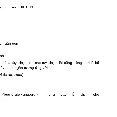
ập tin trên THIẾT_BỊ
ng ngắn gọn
ình
chỉ là tùy chọn cho các tùy chọn dài cũng đồng thời là bắt
tùy chọn ngắn tương ứng với nó.
ví dụ
/dev/sda
).
bug-grub@gnu.org>. Thông báo lỗi dịch cho:
i.html
.