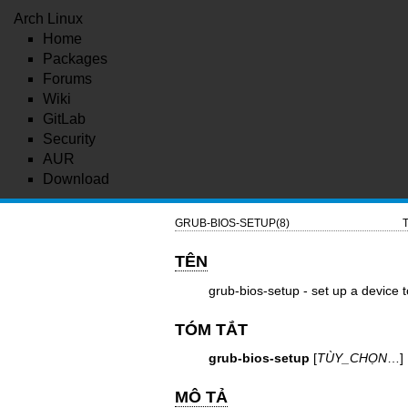
Arch Linux
Home
Packages
Forums
Wiki
GitLab
Security
AUR
Download
GRUB-BIOS-SETUP(8)
T
TÊN
grub-bios-setup - set up a device
TÓM TẮT
grub-bios-setup
[
TÙY_CHỌN
…]
MÔ TẢ