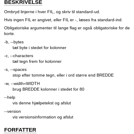
BESKRIVELSE
Ombryd linjerne i hver FIL, og skriv til standard-ud.
Hvis ingen FIL er angivet, eller FIL er -, læses fra standard-ind.
Obligatoriske argumenter til lange flag er også obligatoriske for de
korte.
-b, --bytes
tæl byte i stedet for kolonner
-c, --characters
tæl tegn frem for kolonner
-s, --spaces
stop efter tomme tegn, eller i ord større end BREDDE
-w, --width=WIDTH
brug BREDDE kolonner i stedet for 80
--help
vis denne hjælpetekst og afslut
--version
vis versionsinformation og afslut
FORFATTER