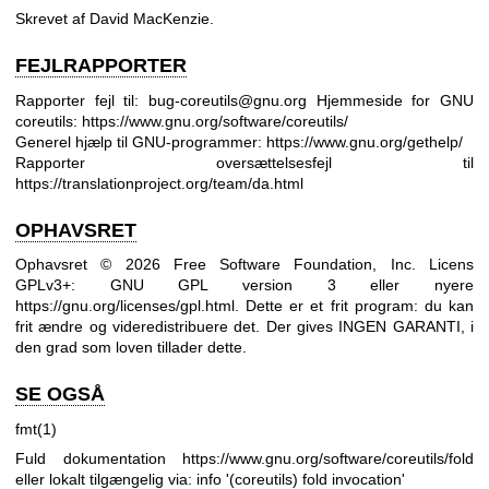
Skrevet af David MacKenzie.
FEJLRAPPORTER
Rapporter fejl til: bug-coreutils@gnu.org
Hjemmeside for GNU
coreutils:
https://www.gnu.org/software/coreutils/
Generel hjælp til GNU-programmer:
https://www.gnu.org/gethelp/
Rapporter oversættelsesfejl til
https://translationproject.org/team/da.html
OPHAVSRET
Ophavsret © 2026 Free Software Foundation, Inc. Licens
GPLv3+: GNU GPL version 3 eller nyere
https://gnu.org/licenses/gpl.html
.
Dette er et frit program: du kan
frit ændre og videredistribuere det. Der gives INGEN GARANTI, i
den grad som loven tillader dette.
SE OGSÅ
fmt(1)
Fuld dokumentation
https://www.gnu.org/software/coreutils/fold
eller lokalt tilgængelig via: info '(coreutils) fold invocation'