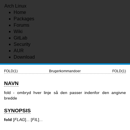
Arch Linux
Home
Packages
Forums
Wiki
GitLab
Security
AUR
Download
FOLD(1)
Brugerkommandoer
FOLD(1)
NAVN
fold - ombryd hver linje så den passer indenfor den angivne
bredde
SYNOPSIS
fold
[
FLAG
]... [
FIL
]...