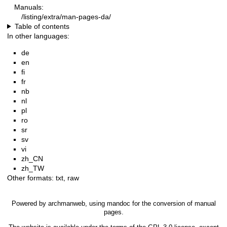
Manuals:
/listing/extra/man-pages-da/
Table of contents
In other languages:
de
en
fi
fr
nb
nl
pl
ro
sr
sv
vi
zh_CN
zh_TW
Other formats:
txt
,
raw
Powered by
archmanweb
, using
mandoc
for the conversion of manual
pages.