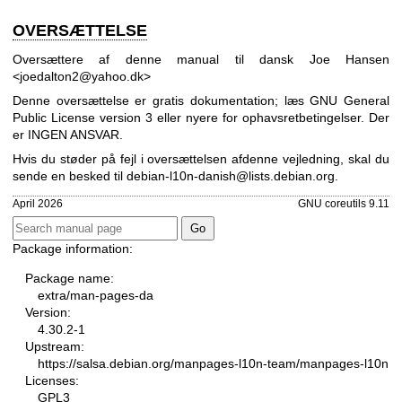
OVERSÆTTELSE
Oversættere af denne manual til dansk Joe Hansen
<joedalton2@yahoo.dk>
Denne oversættelse er gratis dokumentation; læs
GNU General
Public License version 3
eller nyere for ophavsretbetingelser. Der
er INGEN ANSVAR.
Hvis du støder på fejl i oversættelsen af ​​denne vejledning, skal du
sende en besked til
debian-l10n-danish@lists.debian.org
.
April 2026
GNU coreutils 9.11
Package information:
Package name:
extra/man-pages-da
Version:
4.30.2-1
Upstream:
https://salsa.debian.org/manpages-l10n-team/manpages-l10n
Licenses:
GPL3