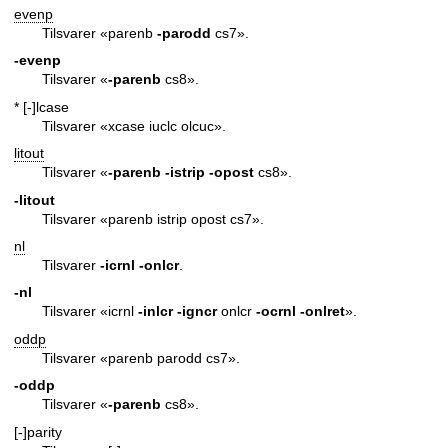
evenp
Tilsvarer «parenb
-parodd
cs7».
-evenp
Tilsvarer «
-parenb
cs8».
* [-]lcase
Tilsvarer «xcase iuclc olcuc».
litout
Tilsvarer «
-parenb
-istrip
-opost
cs8».
-litout
Tilsvarer «parenb istrip opost cs7».
nl
Tilsvarer
-icrnl
-onlcr
.
-nl
Tilsvarer «icrnl
-inlcr
-igncr
onlcr
-ocrnl
-onlret
».
oddp
Tilsvarer «parenb parodd cs7».
-oddp
Tilsvarer «
-parenb
cs8».
[-]parity