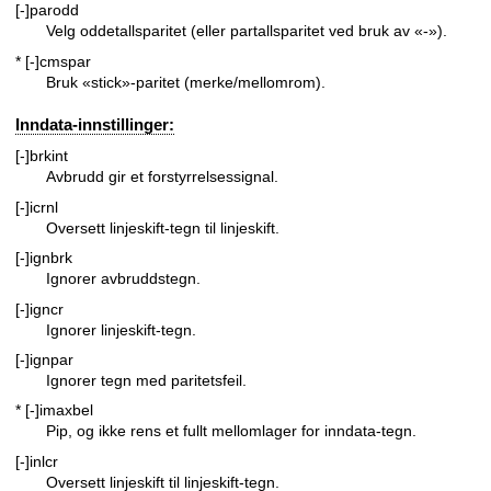
[-]parodd
Velg oddetallsparitet (eller partallsparitet ved bruk av «-»).
* [-]cmspar
Bruk «stick»-paritet (merke/mellomrom).
Inndata-innstillinger:
[-]brkint
Avbrudd gir et forstyrrelsessignal.
[-]icrnl
Oversett linjeskift-tegn til linjeskift.
[-]ignbrk
Ignorer avbruddstegn.
[-]igncr
Ignorer linjeskift-tegn.
[-]ignpar
Ignorer tegn med paritetsfeil.
* [-]imaxbel
Pip, og ikke rens et fullt mellomlager for inndata-tegn.
[-]inlcr
Oversett linjeskift til linjeskift-tegn.