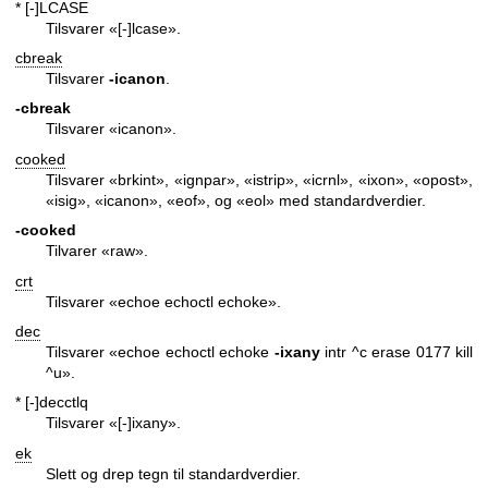
* [-]LCASE
Tilsvarer «[-]lcase».
cbreak
Tilsvarer
-icanon
.
-cbreak
Tilsvarer «icanon».
cooked
Tilsvarer «brkint», «ignpar», «istrip», «icrnl», «ixon», «opost»,
«isig», «icanon», «eof», og «eol» med standardverdier.
-cooked
Tilvarer «raw».
crt
Tilsvarer «echoe echoctl echoke».
dec
Tilsvarer «echoe echoctl echoke
-ixany
intr ^c erase 0177 kill
^u».
* [-]decctlq
Tilsvarer «[-]ixany».
ek
Slett og drep tegn til standardverdier.