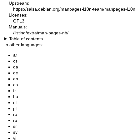
Upstream:
https://salsa.debian.org/manpages-l10n-team/manpages-l10n
Licenses:
GPL3
Manuals:
/listing/extra/man-pages-nb/
Table of contents
In other languages:
ar
cs
da
de
en
es
fr
hu
nl
pl
ro
ru
sr
sv
vi