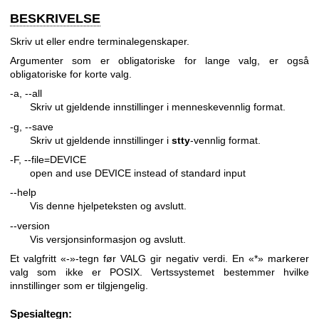
BESKRIVELSE
Skriv ut eller endre terminalegenskaper.
Argumenter som er obligatoriske for lange valg, er også
obligatoriske for korte valg.
-a, --all
Skriv ut gjeldende innstillinger i menneskevennlig format.
-g, --save
Skriv ut gjeldende innstillinger i
stty
-vennlig format.
-F, --file=DEVICE
open and use DEVICE instead of standard input
--help
Vis denne hjelpeteksten og avslutt.
--version
Vis versjonsinformasjon og avslutt.
Et valgfritt «-»-tegn før VALG gir negativ verdi. En «*» markerer
valg som ikke er POSIX. Vertssystemet bestemmer hvilke
innstillinger som er tilgjengelig.
Spesialtegn: