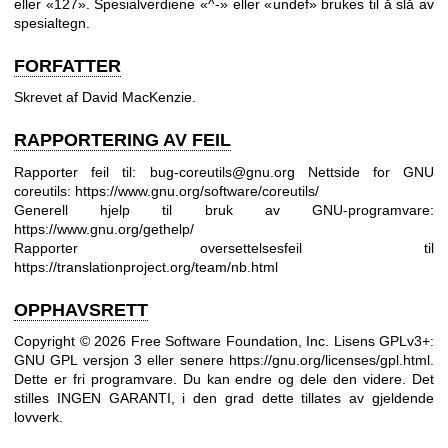
eller «127». Spesialverdiene «^-» eller «undef» brukes til å slå av
spesialtegn.
FORFATTER
Skrevet af David MacKenzie.
RAPPORTERING AV FEIL
Rapporter feil til: bug-coreutils@gnu.org
Nettside for GNU
coreutils:
https://www.gnu.org/software/coreutils/
Generell hjelp til bruk av GNU-programvare:
https://www.gnu.org/gethelp/
Rapporter oversettelsesfeil til
https://translationproject.org/team/nb.html
OPPHAVSRETT
Copyright © 2026 Free Software Foundation, Inc. Lisens GPLv3+:
GNU GPL versjon 3 eller senere
https://gnu.org/licenses/gpl.html
.
Dette er fri programvare. Du kan endre og dele den videre. Det
stilles INGEN GARANTI, i den grad dette tillates av gjeldende
lovverk.