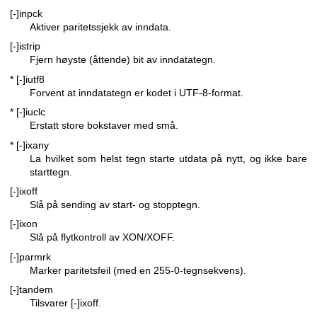
[-]inpck
Aktiver paritetssjekk av inndata.
[-]istrip
Fjern høyste (åttende) bit av inndatategn.
* [-]iutf8
Forvent at inndatategn er kodet i UTF-8-format.
* [-]iuclc
Erstatt store bokstaver med små.
* [-]ixany
La hvilket som helst tegn starte utdata på nytt, og ikke bare
starttegn.
[-]ixoff
Slå på sending av start- og stopptegn.
[-]ixon
Slå på flytkontroll av XON/XOFF.
[-]parmrk
Marker paritetsfeil (med en 255-0-tegnsekvens).
[-]tandem
Tilsvarer [-]ixoff.