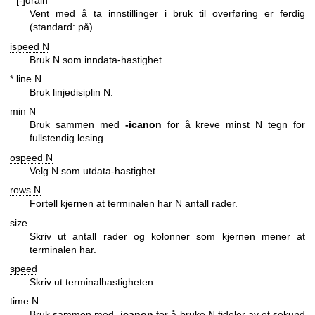
* [-]drain
Vent med å ta innstillinger i bruk til overføring er ferdig
(standard: på).
ispeed N
Bruk N som inndata-hastighet.
* line N
Bruk linjedisiplin N.
min N
Bruk sammen med
-icanon
for å kreve minst N tegn for
fullstendig lesing.
ospeed N
Velg N som utdata-hastighet.
rows N
Fortell kjernen at terminalen har N antall rader.
size
Skriv ut antall rader og kolonner som kjernen mener at
terminalen har.
speed
Skriv ut terminalhastigheten.
time N
Bruk sammen med
-icanon
for å bruke N tideler av et sekund