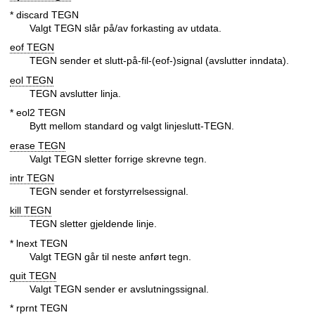
* discard TEGN
Valgt TEGN slår på/av forkasting av utdata.
eof TEGN
TEGN sender et slutt-på-fil-(eof-)signal (avslutter inndata).
eol TEGN
TEGN avslutter linja.
* eol2 TEGN
Bytt mellom standard og valgt linjeslutt-TEGN.
erase TEGN
Valgt TEGN sletter forrige skrevne tegn.
intr TEGN
TEGN sender et forstyrrelsessignal.
kill TEGN
TEGN sletter gjeldende linje.
* lnext TEGN
Valgt TEGN går til neste anført tegn.
quit TEGN
Valgt TEGN sender er avslutningssignal.
* rprnt TEGN