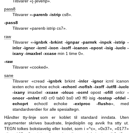
Tilsvarer «[-]evenp».
pass8
Tilsvarer «
-parenb
-istrip
cs8».
-pass8
Tilsvarer «parenb istrip cs7».
raw
Tilsvarer «
-ignbrk
-brkint
-ignpar
-parmrk
-inpck
-istrip
-
inlcr
-igncr
-icrnl
-ixon
-ixoff
-icanon
-opost
-isig
-iuclc
-
ixany
-imaxbel
-xcase
min 1 time 0».
-raw
Tilsvarer «cooked».
sane
Tilsvarer «cread
-ignbrk
brkint
-inlcr
-igncr
icrnl icanon
iexten echo echoe echok
-echonl
-noflsh
-ixoff
-iutf8
-iuclc
-ixany
imaxbel
-xcase
-olcuc
-ocrnl
opost
-ofill
onlcr
-
onocr
-onlret
nl0 cr0 tab0 bs0 vt0 ff0 isig
-tostop
-ofdel
-
echoprt
echoctl echoke
-extproc
-flusho
», med
standardverdier for alle spesialtegn.
Håndter tty-linje som er koblet til standard inndata. Uten
argumenter skrives baudrate, linjedisiplin og avvik fra stty ut.
TEGN tolkes bokstavelig eller kodet, som i «^c», «0x37», «0177»