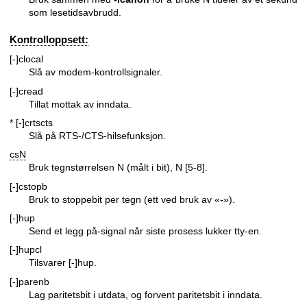
som lesetidsavbrudd.
Kontrolloppsett:
[-]clocal
Slå av modem-kontrollsignaler.
[-]cread
Tillat mottak av inndata.
* [-]crtscts
Slå på RTS-/CTS-hilsefunksjon.
csN
Bruk tegnstørrelsen N (målt i bit), N [5-8].
[-]cstopb
Bruk to stoppebit per tegn (ett ved bruk av «-»).
[-]hup
Send et legg på-signal når siste prosess lukker tty-en.
[-]hupcl
Tilsvarer [-]hup.
[-]parenb
Lag paritetsbit i utdata, og forvent paritetsbit i inndata.