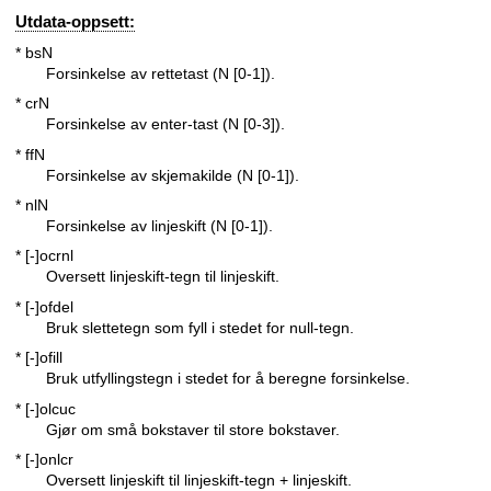
Utdata-oppsett:
* bsN
Forsinkelse av rettetast (N [0-1]).
* crN
Forsinkelse av enter-tast (N [0-3]).
* ffN
Forsinkelse av skjemakilde (N [0-1]).
* nlN
Forsinkelse av linjeskift (N [0-1]).
* [-]ocrnl
Oversett linjeskift-tegn til linjeskift.
* [-]ofdel
Bruk slettetegn som fyll i stedet for null-tegn.
* [-]ofill
Bruk utfyllingstegn i stedet for å beregne forsinkelse.
* [-]olcuc
Gjør om små bokstaver til store bokstaver.
* [-]onlcr
Oversett linjeskift til linjeskift-tegn + linjeskift.