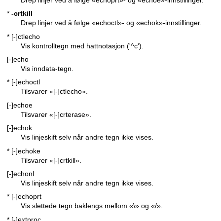
*
-crtkill
Drep linjer ved å følge «echoctl»- og «echok»-innstillinger.
* [-]ctlecho
Vis kontrolltegn med hattnotasjon ('^c').
[-]echo
Vis inndata-tegn.
* [-]echoctl
Tilsvarer «[-]ctlecho».
[-]echoe
Tilsvarer «[-]crterase».
[-]echok
Vis linjeskift selv når andre tegn ikke vises.
* [-]echoke
Tilsvarer «[-]crtkill».
[-]echonl
Vis linjeskift selv når andre tegn ikke vises.
* [-]echoprt
Vis slettede tegn baklengs mellom «\» og «/».
* [-]extproc