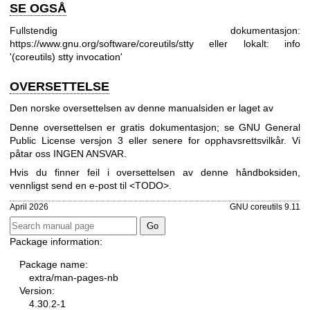
SE OGSÅ
Fullstendig dokumentasjon:
https://www.gnu.org/software/coreutils/stty
eller lokalt: info
'(coreutils) stty invocation'
OVERSETTELSE
Den norske oversettelsen av denne manualsiden er laget av
Denne oversettelsen er gratis dokumentasjon; se
GNU General
Public License versjon 3
eller senere for opphavsrettsvilkår. Vi
påtar oss INGEN ANSVAR.
Hvis du finner feil i oversettelsen av denne håndboksiden,
vennligst send en e-post til <TODO>.
April 2026
GNU coreutils 9.11
Package information:
Package name:
extra/man-pages-nb
Version:
4.30.2-1