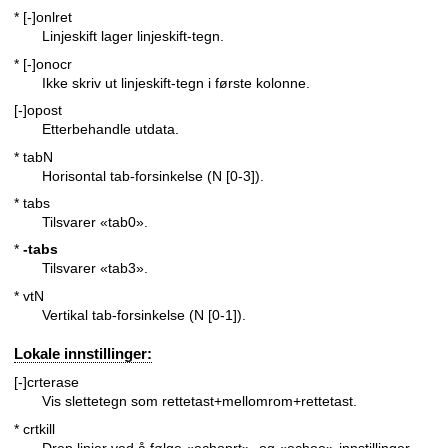
* [-]onlret
Linjeskift lager linjeskift-tegn.
* [-]onocr
Ikke skriv ut linjeskift-tegn i første kolonne.
[-]opost
Etterbehandle utdata.
* tabN
Horisontal tab-forsinkelse (N [0-3]).
* tabs
Tilsvarer «tab0».
*
-tabs
Tilsvarer «tab3».
* vtN
Vertikal tab-forsinkelse (N [0-1]).
Lokale innstillinger:
[-]crterase
Vis slettetegn som rettetast+mellomrom+rettetast.
* crtkill
Drep linjer ved å følge «echoprt»- og «echoe»-innstillinger.