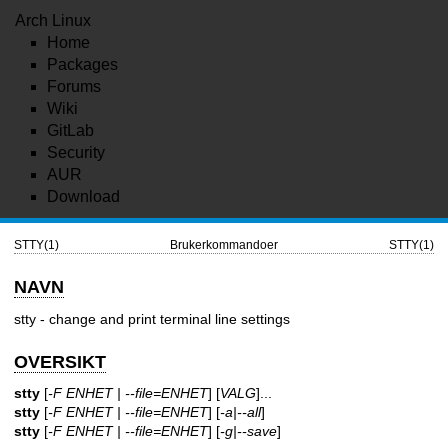
Arch Linux
Home
Packages
Forums
Wiki
GitLab
Security
AUR
Download
STTY(1)
Brukerkommandoer
STTY(1)
NAVN
stty - change and print terminal line settings
OVERSIKT
stty
[
-F ENHET | --file=ENHET
] [
VALG
]...
stty
[
-F ENHET | --file=ENHET
] [
-a|--all
]
stty
[
-F ENHET | --file=ENHET
] [
-g|--save
]