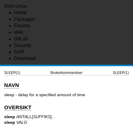
Arch Linux
Home
Packages
Forums
Wiki
GitLab
Security
AUR
Download
SLEEP(1)
Brukerkommandoer
SLEEP(1)
NAVN
sleep - delay for a specified amount of time
OVERSIKT
sleep
ANTALL
[
SUFFIKS
]...
sleep
VALG