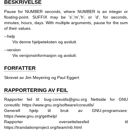
BESKRIVELSE
Pause for NUMBER seconds, where NUMBER is an integer or
floating-point. SUFFIX may be 's','m','h', or 'd', for seconds,
minutes, hours, days. With multiple arguments, pause for the sum
of their values.
--help
Vis denne hjelpeteksten og avslutt.
--version
Vis versjonsinformasjon og avslutt.
FORFATTER
Skrevet av Jim Meyering og Paul Eggert.
RAPPORTERING AV FEIL
Rapporter feil til: bug-coreutils@gnu.org
Nettside for GNU
coreutils:
https://www.gnu.org/software/coreutils/
Generell hjelp til bruk av GNU-programvare:
https://www.gnu.org/gethelp/
Rapporter oversettelsesfeil til
https://translationproject.org/team/nb.html