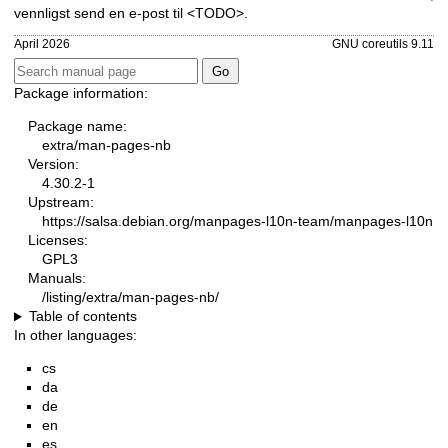
vennligst send en e-post til <TODO>.
April 2026
GNU coreutils 9.11
Package information:
Package name:
extra/man-pages-nb
Version:
4.30.2-1
Upstream:
https://salsa.debian.org/manpages-l10n-team/manpages-l10n
Licenses:
GPL3
Manuals:
/listing/extra/man-pages-nb/
Table of contents
In other languages:
cs
da
de
en
es