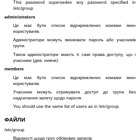
This password supersedes any password specified in
/etc/group.
administrators
Це має бути список відокремлених комами імен
користувачів.
Адміністратори можуть змінювати пароль або учасників
групи.
Також адміністратори мають ті самі права доступу, що і
учасники (див. нижче).
members
Це має бути список відокремлених комами імен
користувачів.
Учасники можуть отримувати доступ до групи без
надсилання запиту щодо пароля.
You should use the same list of users as in /etc/group.
ФАЙЛИ
/etc/group
Відомості щодо груп облікових записів.