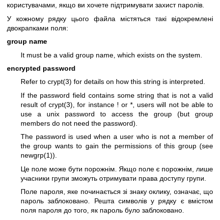
користувачами, якщо ви хочете підтримувати захист паролів.
У кожному рядку цього файла містяться такі відокремлені
двокрапками поля:
group name
It must be a valid group name, which exists on the system.
encrypted password
Refer to
crypt(3)
for details on how this string is interpreted.
If the password field contains some string that is not a valid
result of
crypt(3)
, for instance ! or *, users will not be able to
use a unix password to access the group (but group
members do not need the password).
The password is used when a user who is not a member of
the group wants to gain the permissions of this group (see
newgrp(1)
).
Це поле може бути порожнім. Якщо поле є порожнім, лише
учасники групи зможуть отримувати права доступу групи.
Поле пароля, яке починається зі знаку оклику, означає, що
пароль заблоковано. Решта символів у рядку є вмістом
поля пароля до того, як пароль було заблоковано.