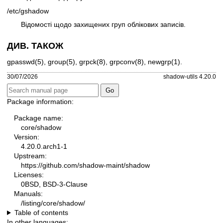
/etc/gshadow
Відомості щодо захищених груп облікових записів.
ДИВ. ТАКОЖ
gpasswd(5)
,
group(5)
,
grpck(8)
,
grpconv(8)
,
newgrp(1)
.
30/07/2026
shadow-utils 4.20.0
Package information:
Package name:
core/shadow
Version:
4.20.0.arch1-1
Upstream:
https://github.com/shadow-maint/shadow
Licenses:
0BSD, BSD-3-Clause
Manuals:
/listing/core/shadow/
Table of contents
In other languages: