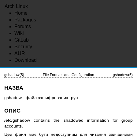
Arch Linux
Home
Packages
Forums
Wiki
GitLab
Security
AUR
Download
gshadow(5)
File Formats and Configuration
gshadow(5)
НАЗВА
gshadow - файл зашифрованих груп
ОПИС
/etc/gshadow contains the shadowed information for group
accounts.
Цей файл має бути недоступним для читання звичайними