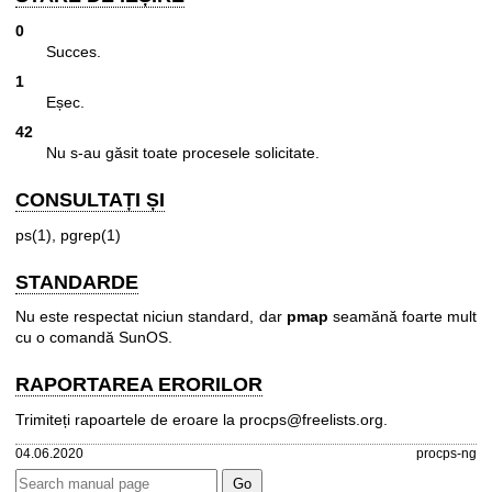
0
Succes.
1
Eșec.
42
Nu s-au găsit toate procesele solicitate.
CONSULTAȚI ȘI
ps(1)
,
pgrep(1)
STANDARDE
Nu este respectat niciun standard, dar
pmap
seamănă foarte mult
cu o comandă SunOS.
RAPORTAREA ERORILOR
Trimiteți rapoartele de eroare la
procps@freelists.org
.
04.06.2020
procps-ng