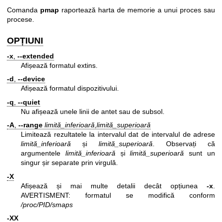
Comanda
pmap
raportează harta de memorie a unui proces sau
procese.
OPȚIUNI
-x
,
--extended
Afișează formatul extins.
-d
,
--device
Afișează formatul dispozitivului.
-q
,
--quiet
Nu afișează unele linii de antet sau de subsol.
-A
,
--range
limită_inferioară
,
limită_superioară
Limitează rezultatele la intervalul dat de intervalul de adrese
limită_inferioară
și
limită_superioară
. Observați că
argumentele
limită_inferioară
și
limită_superioară
sunt un
singur șir separate prin virgulă.
-X
Afișează și mai multe detalii decât opțiunea
-x
.
AVERTISMENT: formatul se modifică conform
/proc/PID/smaps
-XX