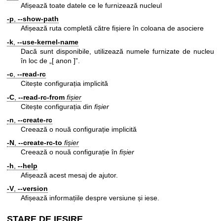
Afișează toate datele ce le furnizează nucleul
-p
,
--show-path
Afișează ruta completă către fișiere în coloana de asociere
-k
,
--use-kernel-name
Dacă sunt disponibile, utilizează numele furnizate de nucleu
în loc de „[ anon ]”.
-c
,
--read-rc
Citește configurația implicită
-C
,
--read-rc-from
fișier
Citește configurația din
fișier
-n
,
--create-rc
Creează o nouă configurație implicită
-N
,
--create-rc-to
fișier
Creează o nouă configurație în
fișier
-h
,
--help
Afișează acest mesaj de ajutor.
-V
,
--version
Afișează informațiile despre versiune și iese.
STARE DE IEȘIRE