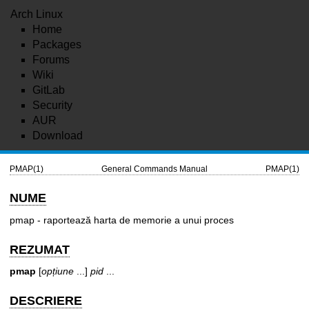
Arch Linux
Home
Packages
Forums
Wiki
GitLab
Security
AUR
Download
PMAP(1)
General Commands Manual
PMAP(1)
NUME
pmap - raportează harta de memorie a unui proces
REZUMAT
pmap
[
opțiune
...]
pid
...
DESCRIERE