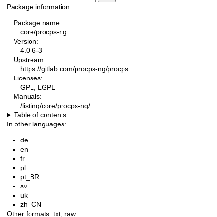
Package information:
Package name:
core/procps-ng
Version:
4.0.6-3
Upstream:
https://gitlab.com/procps-ng/procps
Licenses:
GPL, LGPL
Manuals:
/listing/core/procps-ng/
Table of contents
In other languages:
de
en
fr
pl
pt_BR
sv
uk
zh_CN
Other formats:
txt
,
raw