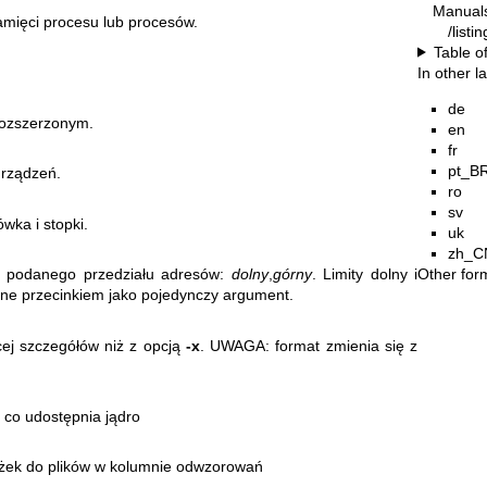
Manual
mięci procesu lub procesów.
/listi
Table o
In other 
de
rozszerzonym.
en
fr
pt_B
urządzeń.
ro
sv
ówka i stopki.
uk
zh_C
Other for
o podanego przedziału adresów:
dolny
,
górny
. Limity dolny i
one przecinkiem jako pojedynczy argument.
ej szczegółów niż z opcją
-x
. UWAGA: format zmienia się z
 co udostępnia jądro
eżek do plików w kolumnie odwzorowań