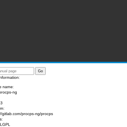
nformation:
e name:
procps-ng
:
-3
am:
://gitlab.com/procps-ng/procps
s:
 LGPL