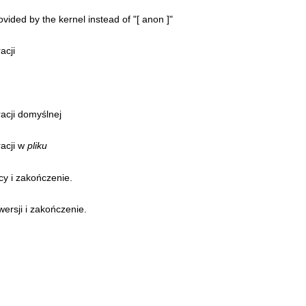
ovided by the kernel instead of "[ anon ]"
acji
acji domyślnej
racji w
pliku
cy i zakończenie.
wersji i zakończenie.