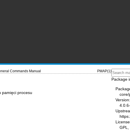
neral Commands Manual
PMAP(1)
Package i
Packag
u pamięci procesu
core/
Version
4.0.6
Upstre
https
License
GPL,