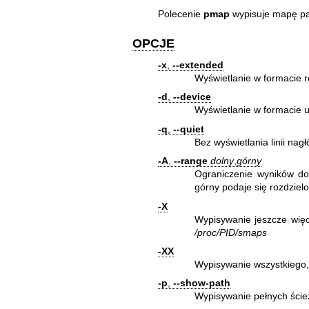
Polecenie
pmap
wypisuje mapę pa
OPCJE
-x
,
--extended
Wyświetlanie w formacie 
-d
,
--device
Wyświetlanie w formacie 
-q
,
--quiet
Bez wyświetlania linii nagł
-A
,
--range
dolny
,
górny
Ograniczenie wyników d
górny podaje się rozdziel
-X
Wypisywanie jeszcze więc
/proc/PID/smaps
-XX
Wypisywanie wszystkiego,
-p
,
--show-path
Wypisywanie pełnych ści