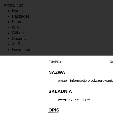
Arch Linux
Home
Packages
Forums
Wiki
GitLab
Security
AUR
Download
PMAP(1)
Ge
NAZWA
pmap - informacje o odwzorowani
SKŁADNIA
pmap
[
option
...]
pid
...
OPIS