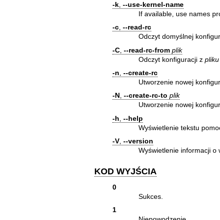
-k
,
--use-kernel-name
If available, use names pr
-c
,
--read-rc
Odczyt domyślnej konfigur
-C
,
--read-rc-from
plik
Odczyt konfiguracji z
pliku
-n
,
--create-rc
Utworzenie nowej konfigur
-N
,
--create-rc-to
plik
Utworzenie nowej konfigu
-h
,
--help
Wyświetlenie tekstu pomo
-V
,
--version
Wyświetlenie informacji o 
KOD WYJŚCIA
0
Sukces.
1
Niepowodzenie.