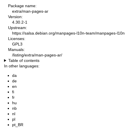
Package name:
extra/man-pages-ar
Version:
4.30.2-1
Upstream:
https://salsa.debian.org/manpages-l10n-team/manpages-l10n
Licenses:
GPL3
Manuals:
/listing/extra/man-pages-ar/
Table of contents
In other languages:
da
de
en
fi
fr
hu
nb
nl
pl
pt_BR