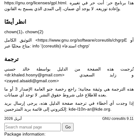
هذا برنامج حر: أنت حر في تغييره
.
https://gnu.org/licenses/gpl.html
وإعادة توزيعه. لا يوجد أي ضمان، إلى المدى الذي يسمح به القانون.
انظر أيضًا
chown(1)
،
chown(2)
أو
https://www.gnu.org/software/coreutils/chgrpE
التوثيق الكامل <
متاح محليًا عبر: info '(coreutils) استدعاء chgrp'
ترجمة
تُرجمت هذه الصفحة من الدليل بواسطة خالد حسني
<dr.khaled.hosny@gmail.com> و زايد السعيدي
<zayed.alsaidi@gmail.com>
هذه الترجمة هي وثيقة مجانية؛ راجع
رخصة جنو العامة الإصدار 3
أو ما
بعده للاطلاع على شروط حقوق النشر. لا توجد أي ضمانات.
إذا وجدت أي أخطاء في ترجمة صفحة الدليل هذه، يرجى إرسال بريد
.
kde-l10n-ar@kde.org
إلكتروني إلى قائمة بريد المترجمين:
GNU coreutils 9.11
أبريل 2026
Package information: