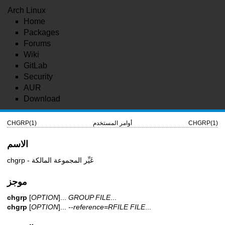
Arch Linux
Home
Packages
Forums
Wiki
GitLab
Security
AUR
Download
CHGRP(1)
أوامر المستخدم
CHGRP(1)
الاسم
chgrp - غَيِّر المجموعة المالكة
موجز
chgrp
[
OPTION
]...
GROUP FILE
...
chgrp
[
OPTION
]...
--reference=RFILE FILE
...