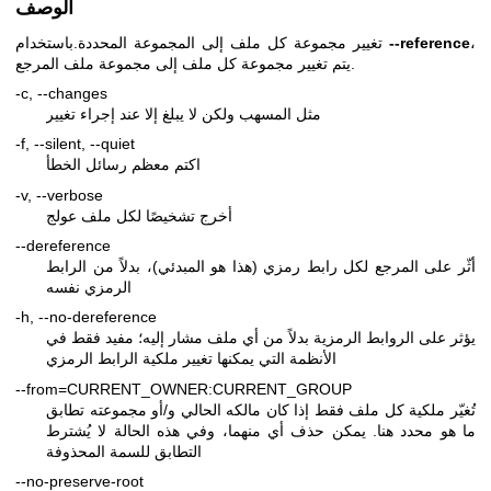
الوصف
،
--reference
تغيير مجموعة كل ملف إلى المجموعة المحددة.باستخدام
يتم تغيير مجموعة كل ملف إلى مجموعة ملف المرجع.
-c, --changes
مثل المسهب ولكن لا يبلغ إلا عند إجراء تغيير
-f, --silent, --quiet
اكتم معظم رسائل الخطأ
-v, --verbose
أخرج تشخيصًا لكل ملف عولج
--dereference
أثّر على المرجع لكل رابط رمزي (هذا هو المبدئي)، بدلاً من الرابط
الرمزي نفسه
-h, --no-dereference
يؤثر على الروابط الرمزية بدلاً من أي ملف مشار إليه؛ مفيد فقط في
الأنظمة التي يمكنها تغيير ملكية الرابط الرمزي
--from=CURRENT_OWNER:CURRENT_GROUP
تُغيّر ملكية كل ملف فقط إذا كان مالكه الحالي و/أو مجموعته تطابق
ما هو محدد هنا. يمكن حذف أي منهما، وفي هذه الحالة لا يُشترط
التطابق للسمة المحذوفة
--no-preserve-root