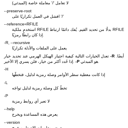
لا تعامل '/' معاملة خاصة (المبدئي)
--preserve-root
افشل في العمل تكراريًا على '/'
--reference=RFILE
استخدم ملكية RFILE بدلًا من تحديد القيم. يُفك دائمًا ارتباط RFILE
إذا كان رابطًا رمزيًا.
-R, --recursive
يعمل على الملفات والأدلة تكراريًا
أيضًا.
-R
تعدل الخيارات التالية كيفية اجتياز الهيكل الهرمي عند تحديد خيار
هو المبدئي.
-P
إذا حُدد أكثر من خيار، فلن يسري إلا الأخير.
-H
إذا كانت معطية سطر الأوامر وصلة رمزية لدليل، فتخطّها
-L
تخطّ كل وصلة رمزية لدليل تواجَه
-P
لا تعبر أي روابط رمزية
--help
يعرض هذه المساعدة ويخرج
--version
يعرض معلومات الإصدار ويخرج