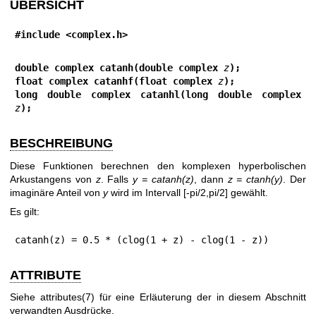
ÜBERSICHT
#include <complex.h>
double complex catanh(double complex 
z
);
float complex catanhf(float complex 
z
);
long double complex catanhl(long double complex 
z
);
BESCHREIBUNG
Diese Funktionen berechnen den komplexen hyperbolischen
Arkustangens von
z
. Falls
y = catanh(z)
, dann
z = ctanh(y)
. Der
imaginäre Anteil von
y
wird im Intervall [-pi/2,pi/2] gewählt.
Es gilt:
catanh(z) = 0.5 * (clog(1 + z) - clog(1 - z))
ATTRIBUTE
Siehe
attributes(7)
für eine Erläuterung der in diesem Abschnitt
verwandten Ausdrücke.