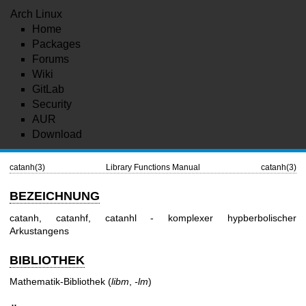
Arch Linux
Home
Packages
Forums
Wiki
GitLab
Security
AUR
Download
catanh(3)
Library Functions Manual
catanh(3)
BEZEICHNUNG
catanh, catanhf, catanhl - komplexer hypberbolischer
Arkustangens
BIBLIOTHEK
Mathematik-Bibliothek (
libm
,
-lm
)