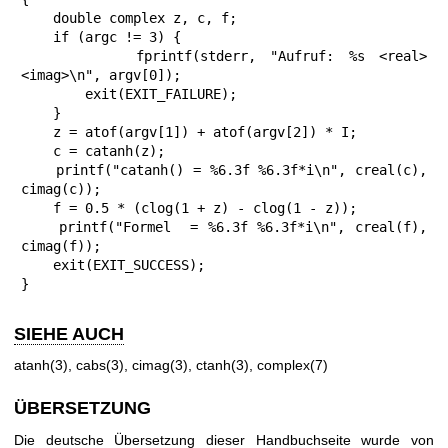
    double complex z, c, f;

    if (argc != 3) {

        fprintf(stderr, "Aufruf: %s <real> 
<imag>\n", argv[0]);

        exit(EXIT_FAILURE);

    }

    z = atof(argv[1]) + atof(argv[2]) * I;

    c = catanh(z);

    printf("catanh() = %6.3f %6.3f*i\n", creal(c), 
cimag(c));

    f = 0.5 * (clog(1 + z) - clog(1 - z));

    printf("Formel  = %6.3f %6.3f*i\n", creal(f), 
cimag(f));

    exit(EXIT_SUCCESS);

}
SIEHE AUCH
atanh(3)
,
cabs(3)
,
cimag(3)
,
ctanh(3)
,
complex(7)
ÜBERSETZUNG
Die deutsche Übersetzung dieser Handbuchseite wurde von