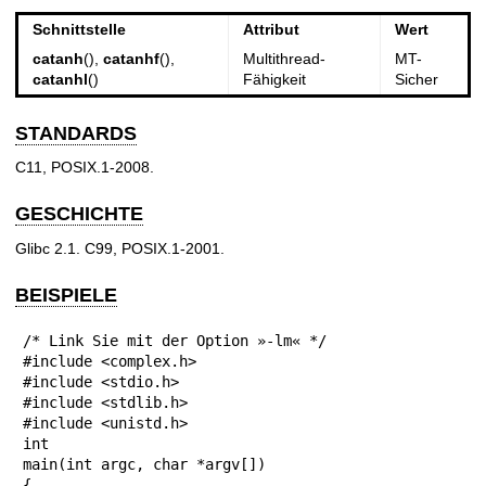
Schnittstelle
Attribut
Wert
catanh
(),
catanhf
(),
Multithread-
MT-
catanhl
()
Fähigkeit
Sicher
STANDARDS
C11, POSIX.1-2008.
GESCHICHTE
Glibc 2.1. C99, POSIX.1-2001.
BEISPIELE
/* Link Sie mit der Option »-lm« */

#include <complex.h>

#include <stdio.h>

#include <stdlib.h>

#include <unistd.h>

int

main(int argc, char *argv[])

{
