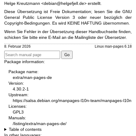
Helge Kreutzmann <debian@helgefjell.de> erstellt.
Diese Übersetzung ist Freie Dokumentation; lesen Sie die
GNU
General Public License Version 3
oder neuer bezüglich der
Copyright-Bedingungen. Es wird KEINE HAFTUNG übernommen.
Wenn Sie Fehler in der Übersetzung dieser Handbuchseite finden,
schicken Sie bitte eine E-Mail an die
Mailingliste der Übersetzer
.
8. Februar 2026
Linux man-pages 6.18
Package information:
Package name:
extra/man-pages-de
Version:
4.30.2-1
Upstream:
https://salsa.debian.org/manpages-l10n-team/manpages-l10n
Licenses:
GPL3
Manuals:
/listing/extra/man-pages-de/
Table of contents
In other languages: