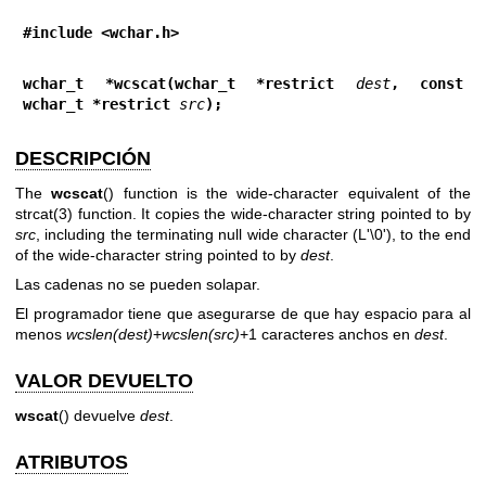
#include <wchar.h>
wchar_t *wcscat(wchar_t *restrict 
dest
, const 
wchar_t *restrict 
src
);
DESCRIPCIÓN
The
wcscat
() function is the wide-character equivalent of the
strcat(3)
function. It copies the wide-character string pointed to by
src
, including the terminating null wide character (L'\0'), to the end
of the wide-character string pointed to by
dest
.
Las cadenas no se pueden solapar.
El programador tiene que asegurarse de que hay espacio para al
menos
wcslen(dest)
+
wcslen(src)
+1 caracteres anchos en
dest
.
VALOR DEVUELTO
wscat
() devuelve
dest
.
ATRIBUTOS