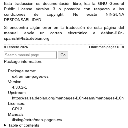
Esta traducción es documentación libre; lea la
GNU General
Public License Version 3
o posterior con respecto a las
condiciones de copyright. No existe NINGUNA
RESPONSABILIDAD.
Si encuentra algún error en la traducción de esta página del
manual, envíe un correo electrónico a
debian-l10n-
spanish@lists.debian.org
.
8 Febrero 2026
Linux man-pages 6.18
Package information:
Package name:
extra/man-pages-es
Version:
4.30.2-1
Upstream:
https://salsa.debian.org/manpages-l10n-team/manpages-l10n
Licenses:
GPL3
Manuals:
/listing/extra/man-pages-es/
Table of contents