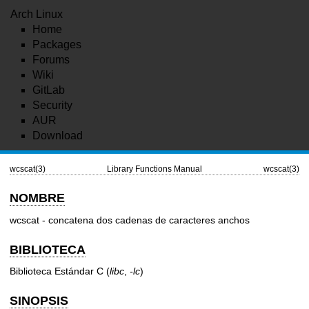
Arch Linux
Home
Packages
Forums
Wiki
GitLab
Security
AUR
Download
wcscat(3)
Library Functions Manual
wcscat(3)
NOMBRE
wcscat - concatena dos cadenas de caracteres anchos
BIBLIOTECA
Biblioteca Estándar C (
libc
,
-lc
)
SINOPSIS