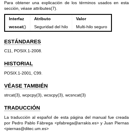
Para obtener una explicación de los términos usados en esta
sección, véase
attributes(7)
.
Interfaz
Atributo
Valor
wcscat
()
Seguridad del hilo
Multi-hilo seguro
ESTÁNDARES
C11, POSIX.1-2008.
HISTORIAL
POSIX.1-2001, C99.
VÉASE TAMBIÉN
strcat(3)
,
wcpcpy(3)
,
wcscpy(3)
,
wcsncat(3)
TRADUCCIÓN
La traducción al español de esta página del manual fue creada
por Pedro Pablo Fábrega <pfabrega@arrakis.es> y Juan Piernas
<piernas@ditec.um.es>