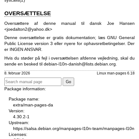
syscalls(2)
OVERSÆTTELSE
Oversættere af denne manual til dansk Joe Hansen
<joedalton2@yahoo.dk>
Denne oversættelse er gratis dokumentation; læs
GNU General
Public License version 3
eller nyere for ophavsretbetingelser. Der
er INGEN ANSVAR.
Hvis du støder på fejl i oversættelsen af ​​denne vejledning, skal du
sende en besked til
debian-l10n-danish@lists.debian.org
.
8. februar 2026
Linux man-pages 6.18
Package information:
Package name:
extra/man-pages-da
Version:
4.30.2-1
Upstream:
https://salsa.debian.org/manpages-l10n-team/manpages-l10n
Licenses: