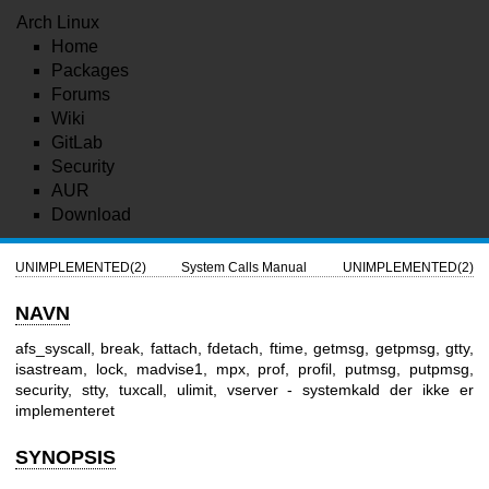
Arch Linux
Home
Packages
Forums
Wiki
GitLab
Security
AUR
Download
UNIMPLEMENTED(2)
System Calls Manual
UNIMPLEMENTED(2)
NAVN
afs_syscall, break, fattach, fdetach, ftime, getmsg, getpmsg, gtty,
isastream, lock, madvise1, mpx, prof, profil, putmsg, putpmsg,
security, stty, tuxcall, ulimit, vserver - systemkald der ikke er
implementeret
SYNOPSIS