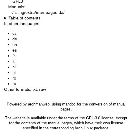
GPL3
Manuals:
/listing/extra/man-pages-da/
Table of contents
In other languages:
cs
de
en
es
fr
it
nl
pl
ro
ru
Other formats:
txt
,
raw
Powered by
archmanweb
, using
mandoc
for the conversion of manual
pages.
The website is available under the terms of the
GPL-3.0
license, except
for the contents of the manual pages, which have their own license
specified in the corresponding Arch Linux package.