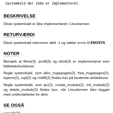
Systemkald der ikke er implementeret.
BESKRIVELSE
Disse systemkald er ikke implementeret i Linuxkernen.
RETURVÆRDI
Disse systemkald returnerer altid -1 og sætter
errno
til
ENOSYS
.
NOTER
Bemærk at
ftime(3)
,
profil(3)
og
ulimit(3)
er implementeret som
biblioteksfunktioner.
Nogle systemkald, som
alloc_hugepages(2)
,
free_hugepages(2)
,
ioperm(2)
,
iopl(2)
og
vm86(2)
findes kun på bestemte arkitekturer.
Nogle systemkald, som
ipc(2)
,
create_module(2)
,
init_module(2)
og
delete_module(2)
findes kun, når Linuxkernen blev bygget
med understøttelse for dem.
SE OGSÅ