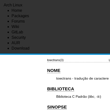
Arch Linux
Home
Packages
Forums
Wiki
GitLab
Security
AUR
Download
towctrans(3)
NOME
towctrans - tradução de caractere 
BIBLIOTECA
Biblioteca C Padrão (
libc
,
-lc
)
SINOPSE