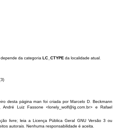
) depende da categoria
LC_CTYPE
da localidade atual.
(3)
leiro desta página man foi criada por Marcelo D. Beckmann
André Luiz Fassone <lonely_wolf@ig.com.br> e Rafael
ão livre; leia a
Licença Pública Geral GNU Versão 3
ou
eitos autorais. Nenhuma responsabilidade é aceita.