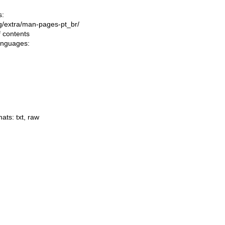
s:
ing/extra/man-pages-pt_br/
f contents
languages:
mats:
txt
,
raw