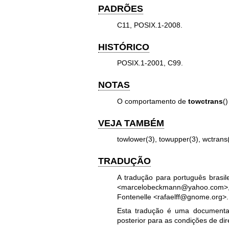
PADRÕES
C11, POSIX.1-2008.
HISTÓRICO
POSIX.1-2001, C99.
NOTAS
O comportamento de
towctrans
(
VEJA TAMBÉM
towlower(3)
,
towupper(3)
,
wctrans
TRADUÇÃO
A tradução para português brasi
<marcelobeckmann@yahoo.com>, 
Fontenelle <rafaelff@gnome.org>.
Esta tradução é uma documentaç
posterior para as condições de dir