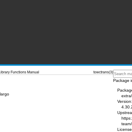
Library Functions Manual
towctrans(3)
Package i
Packag
largo
extra
Version
4.30.
Upstre
https
team
License