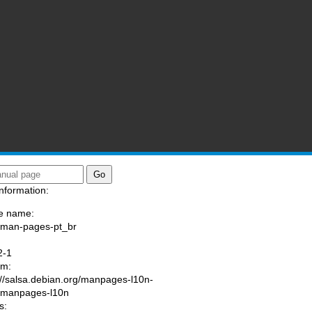
nformation:
e name:
/man-pages-pt_br
:
2-1
am:
://salsa.debian.org/manpages-l10n-
/manpages-l10n
s: