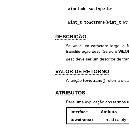
#include <wctype.h>
wint_t towctrans(wint_t 
wc
DESCRIÇÃO
Se
wc
é um caractere largo, a 
transliteração
desc
. Se
wc
é
WEO
desc
deve ser um descritor de tra
VALOR DE RETORNO
A função
towctrans
() retorna o c
ATRIBUTOS
Para uma explicação dos termos 
Interface
Atributo
towctrans
()
Thread safety