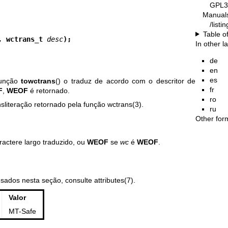
GPL3
Manual
/list
Table o
, wctrans_t 
desc
);
In other 
de
en
es
função
towctrans
() o traduz de acordo com o descritor de
fr
F
,
WEOF
é retornado.
ro
nsliteração retornado pela função
wctrans(3)
.
ru
Other for
aractere largo traduzido, ou
WEOF
se
wc
é
WEOF
.
usados nesta seção, consulte
attributes(7)
.
Valor
MT-Safe