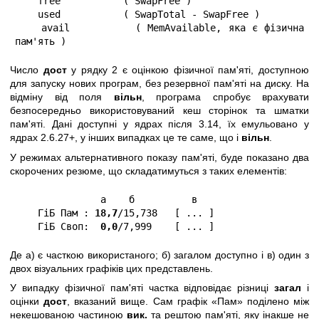
    free           ( SwapFree )

    used           ( SwapTotal - SwapFree )

    avail          ( MemAvailable, яка є фізична 
пам'ять )
Число
дост
у рядку 2 є оцінкою фізичної пам'яті, доступною
для запуску нових програм, без резервної пам'яті на диску. На
відміну від поля
вільн
, програма спробує врахувати
безпосередньо використовуваний кеш сторінок та шматки
пам'яті. Дані доступні у ядрах після 3.14, їх емульовано у
ядрах 2.6.27+, у інших випадках це те саме, що і
вільн
.
У режимах альтернативного показу пам'яті, буде показано два
скорочених резюме, що складатимуться з таких елементів:
               а    б          в

    ГіБ Пам : 
18,7
/15,738   [ ... ]

    ГіБ Своп: 
 0,0
/7,999    [ ... ]
Де а) є часткою використаного; б) загалом доступно і в) один з
двох візуальних графіків цих представлень.
У випадку фізичної пам'яті частка відповідає різниці
загал
і
оцінки
дост
, вказаний вище. Сам графік «Пам» поділено між
некешованою частиною
вик.
та рештою пам'яті, яку інакше не