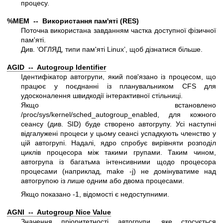
процесу.
%MEM -- Використання пам'яті (RES)
Поточна використана завданням частка доступної фізичної
пам'яті.
Див. ‘ОГЛЯД, типи пам'яті Linux’, щоб дізнатися більше.
AGID -- Autogroup Identifier
Ідентифікатор автогрупи, який пов'язано із процесом, що
працює у поєднанні із планувальником CFS для
удосконалення швидкодії інтерактивної стільниці.
Якщо встановлено
/proc/sys/kernel/sched_autogroup_enabled, для кожного
сеансу (див. SID) буде створено автогрупу. Усі наступні
відгалужені процеси у цьому сеансі успадкують членство у
цій автогрупі. Надалі, ядро спробує вирівняти розподіл
циклів процесора між такими групами. Таким чином,
автогрупа із багатьма інтенсивними щодо процесора
процесами (наприклад, make -j) не домінуватиме над
автогрупою із лише одним або двома процесами.
Якщо показано -1, відомості є недоступними.
AGNI -- Autogroup Nice Value
Значення пріоритетності автогрупи, яке стосується