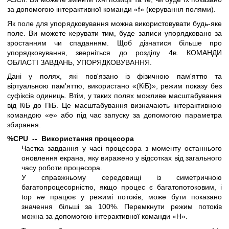
за допомогою інтерактивної команди «f» (керування полями).
Як поле для упорядковування можна використовувати будь-яке
поле. Ви можете керувати тим, буде записи упорядковано за
зростанням чи спаданням. Щоб дізнатися більше про
упорядковування, зверніться до розділу 4в. КОМАНДИ
ОБЛАСТІ ЗАВДАНЬ, УПОРЯДКОВУВАННЯ.
Дані у полях, які пов'язано із фізичною пам'яттю та
віртуальною пам'яттю, використано «(КіБ)», режим показу без
суфіксів одиниць. Втім, у таких полях можливе масштабування
від КіБ до ПіБ. Це масштабування визначають інтерактивною
командою «e» або під час запуску за допомогою параметра
збирання.
%CPU -- Використання процесора
Частка завдання у часі процесора з моменту останнього
оновлення екрана, яку виражено у відсотках від загального
часу роботи процесора.
У справжньому середовищі із симетричною
багатопроцесорністю, якщо процес є багатопотоковим, і
top
не
працює у режимі потоків, може бути показано
значення більші за 100%. Перемкнути режим потоків
можна за допомогою інтерактивної команди «H».