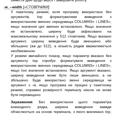
-
w
,
--width
[=
СТОВПЧИКИ
]
У пакетному режимі, коли програму використано без
аргументів, top форматуватиме виведення з
використанням змінних середовища COLUMNS= і LINES=,
якщо значення цих змінних встановлено. Якщо значення
не встановлено, ширину буде зафіксовано на
максимальному значення у 512 стовпчиків. Якщо вказано
аргумент, ширину виведення буде зменшено або
збільшено (аж до 512), а кількість рядків вважатиметься
необмеженою.
У режимі звичайного показу, якщо параметр вказано без
аргументу top
спробує
форматувати виведення з
використанням змінних середовища COLUMNS= і LINES=,
якщо їхні значення встановлено. Якщо аргумент вказано,
ширину виведення може бути лише зменшено, а не
збільшено. Буде використано змінні середовища чи
аргумент з -w, якщо програма
не
працює у пакетному
режимі, справжні розмірності терміналу ніколи не може
бути перевищено.
Зауваження
: Без використання цього параметра
командного рядка, ширина виведення завжди
обчислюється на основі термінала, з якого викликано top,