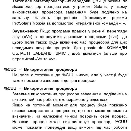
Також для багатопроцесорних середовищ, якщо режим Irix
Вимкнено
, top працюватиме у режимі Solaris, у якому
використання процесора завданням буде поділено на
загальну кількість процесорів. Перемкнути режими
Irix/Solaris можна за допомогою інтерактивної команди «I».
Зауваження
: Якщо програма працює у режимі перегляду
лісу («V») зі згорнутими дочірніми процесами («v»), до
цього поля також буде включено час процесора для цих
невидимих дочірніх процесів. Див. розділ 4в. КОМАНДИ
ОБЛАСТІ ЗАВДАНЬ, ВМІСТ, щоб дізнатися більше про
перемикачі «V» та «v».
%CUC -- Використання процесора
Це поле є тотожним до %CUU нижче, але у частці буде
також показано завершені дочірні процеси.
%CUU -- Використання процесора
Загальне використання процесора завданням, поділене на
витрачений час роботи, яке виражено у відсотках.
Якщо на поточний момент для процесу буде показано
високе використання процесора, це поле може допомогти
визначити, чи належним чином поводить себе процес.
Навпаки, процес мало використовує процесор, %CUU
може показати попередні вищі вимоги під час роботи