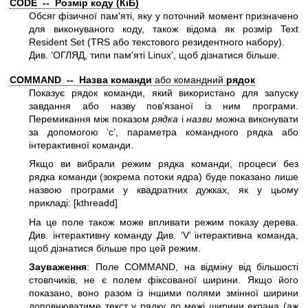
CODE -- Розмір коду (КіБ)
Обсяг фізичної пам'яті, яку у поточний момент призначено
для виконуваного коду, також відома як розмір Text
Resident Set (TRS або текстового резидентного набору).
Див. ‘ОГЛЯД, типи пам'яті Linux’, щоб дізнатися більше.
COMMAND -- Назва команди
або командний
рядок
Показує рядок команди, який використано для запуску
завдання або назву пов'язаної із ним програми.
Перемикання між показом
рядка
і
назви
можна виконувати
за допомогою ‘c’, параметра командного рядка або
інтерактивної команди.
Якщо ви вибрали режим рядка команди, процеси без
рядка команди (зокрема потоки ядра) буде показано лише
назвою програми у квадратних дужках, як у цьому
прикладі:
[kthreadd]
На це поле також може впливати режим показу дерева.
Див. інтерактивну команду Див. ‘V’ інтерактивна команда,
щоб дізнатися більше про цей режим.
Зауваження
: Поле COMMAND, на відміну від більшості
стовпчиків, не є полем фіксованої ширини. Якщо його
показано, воно разом із іншими полями змінної ширини
доповнюватиме текст у рядку до межі ширини екрана (аж