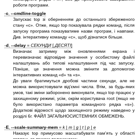
роботи програми.
-
c
,
--cmdline-toggle
Запускає top зі оберненням до останнього збереженого
стану «c». Отже, якщо top показувала рядки команд, після
запуску програма показуватиме назви програм, і навпаки.
Див. інтерактивну команду «c», щоб дізнатися більше.
-
d
,
--delay
=
СЕКУНДИ
[
.ДЕСЯТІ
]
Визначає затримку між оновленнями екрана і
перевизначає відповідне значення у особистому файлі
налаштувань або типові налаштування під час запуску.
Пізніше, це значення можна змінити за допомогою
інтерактивних команд «d» та «s».
До уваги братимуться дробові частини секунди, але не
можна використовувати від'ємні числа. Втім, за будь-яких
умов, такі зміни заборонено виконувати, якщо top працює у
захищеному режимі, усім, окрім користувача root (якщо не
було використано параметра командного рядка «s»).
Додаткові відомості щодо захищеного режиму наведено у
розділі 6г. ФАЙЛ ЗАГАЛЬНОСИСТЕМНИХ ОБМЕЖЕНЬ.
-
E
,
--scale-summary-mem
=
k
|
m
|
g
|
t
|
p
|
e
Наказує top примусово масштабувати пам'ять у області