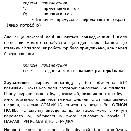
кл/ком  призначення 
       ^Z       
призупинити
 top

       fg       
поновити
 top

       <Ліворуч> примусово 
перемалювати
 екран 
(якщо потрібно)
Але якщо показані дані лишаються пошкодженими і після
цього, ви можете спробувати ще один крок. Вставте цю
команду після того, як роботу top було призупинено, але перед
її відновленням.
кл/ком  призначення 
       reset    відновити ваші 
параметри термінала
Зауваження
: ширину перегляду у top обмежено 512
позиціями. Показ усіх полів потребує приблизно 250 символів.
Решту ширини екрана буде, зазвичай, використано для будь-
яких показаних стовпчиків змінної ширини. Стовпчики змінної
ширини, зокрема COMMAND, описано у розділі 3а. ОПИСИ
ПОЛІВ. На ширину виведених даних також може вплинути
параметр -w, обговоренню якого присвячено розділ 1.
ПАРАМЕТРИ КОМАНДНОГО РЯДКА.
Нарешті, деякі з екранів або функцій top потребують