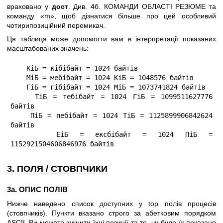
враховано у
дост
. Див. 4б. КОМАНДИ ОБЛАСТІ РЕЗЮМЕ та
команду «m», щоб дізнатися більше про цей особливий
чотирипозиційний перемикач.
Ця таблиця може допомогти вам в інтерпретації показаних
масштабованих значень:
    КіБ = кібібайт = 1024 байтів

    МіБ = мебібайт = 1024 КіБ = 1048576 байтів

    ГіБ = гібібайт = 1024 МіБ = 1073741824 байтів

    ТіБ = тебібайт = 1024 ГіБ = 1099511627776 
байтів

    ПіБ = пебібайт = 1024 ТіБ = 1125899906842624 
байтів

    ЕіБ = ексбібайт = 1024 ПіБ = 
1152921504606846976 байтів
3. ПОЛЯ / СТОВПЧИКИ
3а. ОПИС ПОЛІВ
Нижче наведено список доступних у top полів процесів
(стовпчиків). Пункти вказано строго за абетковим порядком
ASCII. Ви можете змінити їхні позиції та те, чи буде їх показано