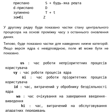
    приспано        S + будь-яка решта

    d-приспано      D

    зупинено        T + t

    зомбі          Z
У другому рядку буде показано частки стану центрального
процесора на основі проміжку часу з останнього оновлення
даних.
Типово, буде показано частки для наведених нижче категорій.
Якщо версія ядра є невідповідною, поле
st
може бути не
показано.
us
 : час роботи непріоритетних процесів 
користувача

sy
 : час роботи процесів ядра

ni
 : час роботи пріоритетних процесів 
користувача

id
 : час, витрачений у обробнику бездіяльності 
ядра

wa
 : час очікування на завершення введення-
виведення

hi
 : час, витрачений на обслуговування 
апаратних переривань
