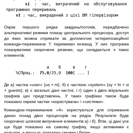
si
 : час, витрачений на обслуговування 
програмних переривань

st
 : час, викрадений з цієї ВМ гіпервізором
Окрім першого рядка завдань/потоків, передбачено
альтернативні режими показу центрального процесора, доступ
до яких можна отримати за допомогою чотирипозиційної
команди-перемикача ‘t’ перемикач команд. У них програма
показуватиме скорочене резюме, що складається з таких
елементів:
                 а    б     в    г

    %CПроц.:  
75,0
/25,0  
100
[ ... ]
Де а) частка «user» (us + ni); б) є часткою «system» (sy + hi + si
+ guests); в) є загальні дані часток; і г) один з двох візуальних
графіків цих представлень. У таких графіках також буде
показано окремі частки «користувача» і «системи».
Командою-перемикачем «4» користуються для отримання
даних понад двох процесорів на рядок. Результати буде
скорочено шляхом вилучення елементів а) і б). Втім, ці дані усе
ще буде показано на самому графіку, якщо активними є
кольори, а якщо ні, показано смужки і блоки.