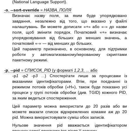
(National Language Support).
-
o
,
--sort-override
=
НАЗВА_ПОЛЯ
Визначає назву поля, за яким буде упорядковано
завдання, незалежно від того, що вказано у файлі
налаштувань. Ви можете дописати «+» або «-» до назви
поля, щоб змінити порядок. Початковий «+» визначає
упорядковування від більших до менших значень, а
початковий «-» — від менших до більших.
Цей параметр призначено, в основному, для підтримки
роботи у автоматизованому/керованому скриптами
пакетному режимі.
-
p
,
--pid
=
СПИСОК_PID
(у форматі
1
,
2
,
3
, ... або
-p
1
-p
2
-p
3
...) Спостерігати лише за процесами із
вказаними ідентифікаторами. Втім, при поєднанні із
режимом потоків обробки («H»), також буде показано усі
процеси у групі потоків обробки (див. TGID) кожного PID,
за яким ведеться спостереження.
Цей параметр можна використати до 20 разів або ви
можете вказати список відокремлених комами аж до 20
pid. Можна використовувати суміш обох записів.
Нульове значення pid вважається ідентифікатором
процесу самої програми top після її запуску.