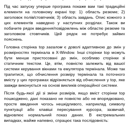
Під час запуску уперше програма покаже вам такі традиційні
елементи на головному екрані top: 1) область резюме; 2)
заголовок полів/стовпчиків; 3) область завдань. Опис кожного з
цих елементів наведено у наступних розділах. Також ви
побачите рядок введення/повідомлень між областю резюме та
заголовком стовпчиків. Цей рядок не потребує зайвих
пояснень.
Головна сторінка top
загалом
є доволі адаптивною до змін у
розмірностях термінала в X-Window. Інші сторінки top можуть
бути менше пристосовані до змін, особливо сторінки зі
статичним текстом. Це, втім, повністю залежить від вашої
системи керування вікнами та емулятора термінала. Може так
трапитися, що обчислення розміру термінала та поточного
вмісту у цих програмах відрізняється від обчислення у top, яке
завжди виконується на основі викликів операційної системи.
Після будь-якої дії зі зміни розмірів, якщо вміст сторінки top
пошкоджено, дані показано не повністю або не впорядковано,
просте введення чогось нешкідливого, наприклад символу
пунктуації або клавіші пересування курсора, зазвичай,
відновлює нормальний показ даних. В екстремальних
випадках, майже напевно, спрацює така послідовність: