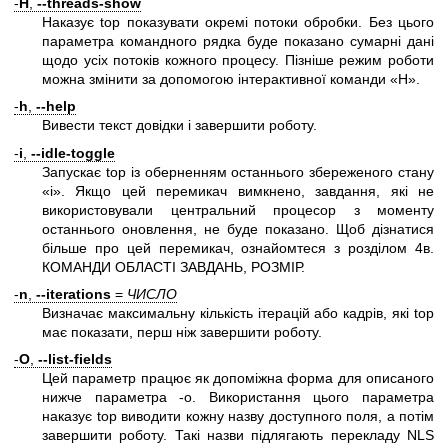
-
H
,
--threads-show
Наказує top показувати окремі потоки обробки. Без цього
параметра командного рядка буде показано сумарні дані
щодо усіх потоків кожного процесу. Пізніше режим роботи
можна змінити за допомогою інтерактивної команди «H».
-
h
,
--help
Вивести текст довідки і завершити роботу.
-
i
,
--idle-toggle
Запускає top із оберненням останнього збереженого стану
«i». Якщо цей перемикач вимкнено, завдання, які не
використовували центральний процесор з моменту
останнього оновлення, не буде показано. Щоб дізнатися
більше про цей перемикач, ознайомтеся з розділом 4в.
КОМАНДИ ОБЛАСТІ ЗАВДАНЬ, РОЗМІР.
-
n
,
--iterations
=
ЧИСЛО
Визначає максимальну кількість ітерацій або кадрів, які top
має показати, перш ніж завершити роботу.
-
O
,
--list-fields
Цей параметр працює як допоміжна форма для описаного
нижче параметра -o. Використання цього параметра
наказує top виводити кожну назву доступного поля, а потім
завершити роботу. Такі назви підлягають перекладу NLS