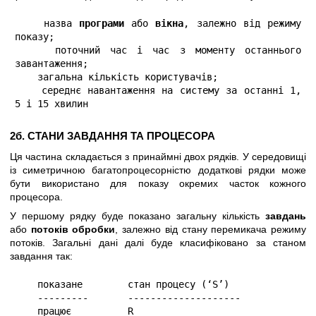
    назва 
програми
 або 
вікна
, залежно від режиму 
показу;

    поточний час і час з моменту останнього 
завантаження;

    загальна кількість користувачів;

    середнє навантаження на систему за останні 1, 
5 і 15 хвилин
2б. СТАНИ ЗАВДАННЯ ТА ПРОЦЕСОРА
Ця частина складається з принаймні двох рядків. У середовищі
із симетричною багатопроцесорністю додаткові рядки може
бути використано для показу окремих часток кожного
процесора.
У першому рядку буде показано загальну кількість
завдань
або
потоків обробки
, залежно від стану перемикача режиму
потоків. Загальні дані далі буде класифіковано за станом
завдання так:
    показане        стан процесу (‘S’)

    ---------       --------------------

    працює          R
