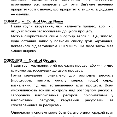
планування усіх процесів у цій групі. Від'ємне значення
пріоритетності означає, що пріоритет є вищим, а додатне
— нижчим.
CGNAME -- Control Group Name
Назва групи керування, якій належить процес, або «-»,
якщо їх можна застосовувати до цього процесу.
Можна скористатися лише з cgroup версії 1. Це, типово,
буде останній запис у повному списку груп керування,
показаного під заголовком CGROUPS. Це поле також має
змінну ширину.
CGROUPS -- Control Groups
Назви груп керування, якій належить процес, або «-», якщо
їх можна застосовувати до цього процесу.
Групи керування призначено для розподілу ресурсів
(процесора, пам'яті, каналу мережі тощо) серед
визначених під час встановлення груп процесів. Вони
уможливлюють тонкий контроль над розподілом ресурсів,
забороною використання ресурсів, пріоритетами у
використанні ресурсів, керування ресурсами та
спостереження за ресурсами.
Одночасно у системі може бути багато різних ієрархій груп