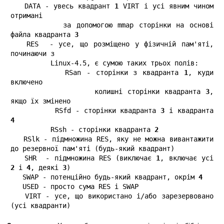
   DATA - увесь квадрант 
1
 VIRT і усі явним чином 
отримані

          за допомогою mmap сторінки на основі 
файла квадранта 
3
   RES  - усе, що розміщено у фізичній пам'яті, 
починаючи з

          Linux-4.5, є сумою таких трьох полів:

          RSan - сторінки з квадранта 
1
, куди 
включено

                 колишні сторінки квадранта 
3
, 
якщо їх змінено

          RSfd - сторінки квадранта 
3
 і квадранта 
4
          RSsh - сторінки квадранта 
2
   RSlk - підмножина RES, яку не можна вивантажити 
до резервної пам'яті (будь-який квадрант)

   SHR  - підмножина RES (виключає 
1
, включає усі 
2
 і 
4
, деякі 
3
)

   SWAP - потенційно будь-який квадрант, окрім 
4
   USED - просто сума RES і SWAP

   VIRT - усе, що використано і/або зарезервовано 
(усі квадранти)