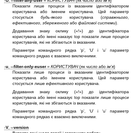
-
U
,
--filter-any-user
=
КОРИСТУВАЧ
(як
число
або
ім'я
)
Показати лише процеси із вказаним ідентифікатором
користувача або іменем користувача. Цей параметр
стосується
будь-якого
користувача (
справжнього
,
ефективного
,
збереженого
або
файлової системи
).
Додавання знаку оклику («!») до ідентифікатора
користувача або імені наказує top показати лише процеси
користувачів, які не збігаються із вказаним.
Параметри командного рядка ‘p’, ‘U’ і ‘u’ параметр
командного рядкаs є взаємно виключними.
-
u
,
--filter-only-euser
=
КОРИСТУВАЧ
(як
число
або
ім'я
)
Показати лише процеси із вказаним ідентифікатором
користувача або іменем користувача. Цей параметр
стосується лише
ефективного
користувача.
Додавання знаку оклику («!») до ідентифікатора
користувача або імені наказує top показати лише процеси
користувачів, які не збігаються із вказаним.
Параметри командного рядка ‘p’, ‘U’ і ‘u’ параметр
командного рядкаs є взаємно виключними.
-
V
,
--version
Вивести дані щодо версії і завершити роботу.