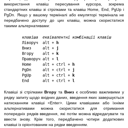
використання клавіш пересування курсора, зокрема
стандартних клавіш зі стрілками та клавіш Home, End, PgUp і
PgDn. Якщо у вашому терміналі або емуляторі термінала не
передбачено доступу до цих клавіш, можна скористатися
такими альтернативами:
 клавіша  еквівалентні комбінації клавіш 
       Ліворуч  alt +
 h 
       Вниз     alt +
 j 
       Вгору    alt +
 k 
       Праворуч alt +
 l 
       Home     alt + ctrl +
 h 
       PgDn     alt + ctrl +
 j 
       PgUp     alt + ctrl +
 k 
       End      alt + ctrl +
 l 
Клавіші зі стрілками
Вгору
та
Вниз
є особливо важливими у
рядку запиту щодо вхідних даних, введення яких завершується
натисканням клавіші <Enter>. Цими клавішами або їхніми
альтернативами можна скористатися для отримання
попередніх рядків введення, які потім можна відредагувати та
ввести знову. Крім того, передбачено чотири додаткових
клавіші із орієнтованим на рядки введенням.