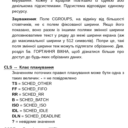
керування. Кожну з ієрархій пов'язано із однією або
декількома підсистемами. Підсистема відповідає єдиному
ресурсу.
Зауваження
: Поле CGROUPS, на відміну від більшості
стовпчиків, не є полем фіксованої ширини. Якщо його
показано, воно разом із іншими полями змінної ширини
доповнюватиме текст у рядку до межі ширини екрана (аж
до максимальної ширини у 512 символів). Попри це, такі
поля змінної ширини теж можуть підлягати обрізанню. Див.
розділ 5в. ГОРТАННЯ ВІКНА, щоб дізнатися більше про
доступ до будь-яких обрізаних даних.
CLS -- Клас планування
Значенням поточних правил планування може бути одна з
таких величин:
-
= не повідомлено
TS
= SCHED_OTHER
FF
= SCHED_FIFO
RR
= SCHED_RR
B
= SCHED_BATCH
ISO
= SCHED_ISO
IDL
= SCHED_IDLE
DLN
= SCHED_DEADLINE
?
= невідоме значення