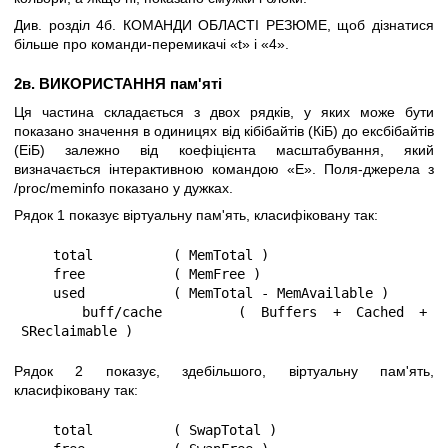
Див. розділ 4б. КОМАНДИ ОБЛАСТІ РЕЗЮМЕ, щоб дізнатися
більше про команди-перемикачі «t» і «4».
2в. ВИКОРИСТАННЯ пам'яті
Ця частина складається з двох рядків, у яких може бути
показано значення в одиницях від кібібайтів (КіБ) до ексбібайтів
(ЕіБ) залежно від коефіцієнта масштабування, який
визначається інтерактивною командою «E». Поля-джерела з
/proc/meminfo показано у дужках.
Рядок 1 показує віртуальну пам'ять, класифіковану так:
    total          ( MemTotal )

    free           ( MemFree )

    used           ( MemTotal - MemAvailable )

    buff/cache     ( Buffers + Cached + 
SReclaimable )
Рядок 2 показує, здебільшого, віртуальну пам'ять,
класифіковану так:
    total          ( SwapTotal )
