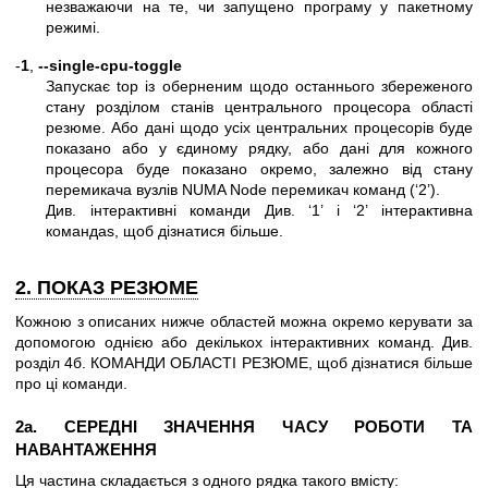
незважаючи на те, чи запущено програму у пакетному
режимі.
-
1
,
--single-cpu-toggle
Запускає top із оберненим щодо останнього збереженого
стану розділом станів центрального процесора області
резюме. Або дані щодо усіх центральних процесорів буде
показано або у єдиному рядку, або дані для кожного
процесора буде показано окремо, залежно від стану
перемикача вузлів NUMA Node перемикач команд (‘2’).
Див. інтерактивні команди Див. ‘1’ і ‘2’ інтерактивна
командаs, щоб дізнатися більше.
2. ПОКАЗ РЕЗЮМЕ
Кожною з описаних нижче областей можна окремо керувати за
допомогою однією або декількох інтерактивних команд. Див.
розділ 4б. КОМАНДИ ОБЛАСТІ РЕЗЮМЕ, щоб дізнатися більше
про ці команди.
2а. СЕРЕДНІ ЗНАЧЕННЯ ЧАСУ РОБОТИ ТА
НАВАНТАЖЕННЯ
Ця частина складається з одного рядка такого вмісту: