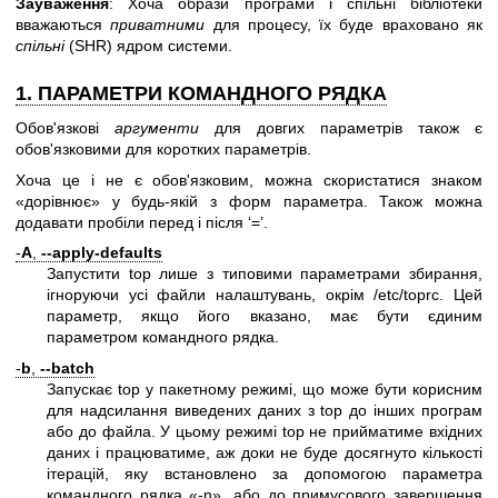
Зауваження
: Хоча образи програми і спільні бібліотеки
вважаються
приватними
для процесу, їх буде враховано як
спільні
(SHR) ядром системи.
1. ПАРАМЕТРИ КОМАНДНОГО РЯДКА
Обов'язкові
аргументи
для довгих параметрів також є
обов'язковими для коротких параметрів.
Хоча це і не є обов'язковим, можна скористатися знаком
«дорівнює» у будь-якій з форм параметра. Також можна
додавати пробіли перед і після ‘=’.
-
A
,
--apply-defaults
Запустити top лише з типовими параметрами збирання,
ігноруючи усі файли налаштувань, окрім /etc/toprc. Цей
параметр, якщо його вказано, має бути єдиним
параметром командного рядка.
-
b
,
--batch
Запускає top у пакетному режимі, що може бути корисним
для надсилання виведених даних з top до інших програм
або до файла. У цьому режимі top не прийматиме вхідних
даних і працюватиме, аж доки не буде досягнуто кількості
ітерацій, яку встановлено за допомогою параметра
командного рядка «-n», або до примусового завершення