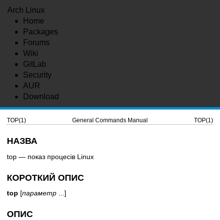
Arch Linux
Home
Packages
Forums
Wiki
GitLab
Security
AUR
Download
TOP(1)
General Commands Manual
TOP(1)
НАЗВА
top — показ процесів Linux
КОРОТКИЙ ОПИС
top
[
параметр
...]
ОПИС