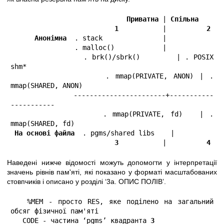
Приватна
 | 
Спільна
1
           |          
2
Анонімна
  . stack               |

                . malloc()            |

                . brk()/sbrk()        | . POSIX 
shm*

                . mmap(PRIVATE, ANON) | . 
mmap(SHARED, ANON)

               -----------------------+-----------
-----------

                . mmap(PRIVATE, fd)   | . 
mmap(SHARED, fd)

На основі файла
  . pgms/shared libs    |

3
           |          
4
Наведені нижче відомості можуть допомогти у інтерпретації
значень рівнів пам'яті, які показано у форматі масштабованих
стовпчиків і описано у розділі ‘3а. ОПИС ПОЛІВ’.
   %MEM - просто RES, яке поділено на загальний 
обсяг фізичної пам'яті

   CODE - частина ‘pgms’ квадранта 
3