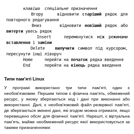
 клавіша  спеціальне призначення 
       Вгору    відновити 
старіший
 рядок для 
повторного редагування

       Вниз     відновити 
новіший
 рядок або 
витерти
 увесь рядок

       Insert   перемкнутися між режимами 
вставлення
 і 
заміни
       Delete   
вилучити
 символ під курсором, 
пересунути інші ліворуч

       Home     перейти на 
початок
 рядка введення

       End      перейти на 
кінець
 рядка введення
Типи пам'яті Linux
У програмі використано три типи пам'яті, один є
необов'язковим. Першим типом є фізична пам'ять, обмежений
ресурс, у якому зберігаються код і дані при виконанні або
використанні. Далі, є необов'язковий файл резервної пам'яті,
де зберігаються змінені дані, які згодом можна отримати, якщо
перевищено обсяг для фізичної пам'яті. Нарешті, є віртуальна
пам'ять, майже необмежений ресурс якої використовується за
такими призначеннями: