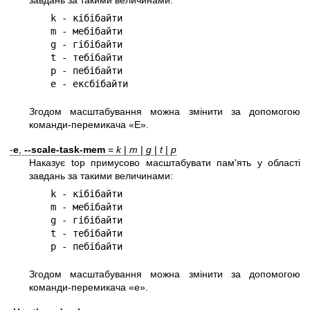
завдань за такими величинами:
   k - кібібайти

   m - мебібайти

   g - гібібайти

   t - тебібайти

   p - пебібайти

   e - ексбібайти
Згодом масштабування можна змінити за допомогою
команди-перемикача «E».
-
e
,
--scale-task-mem
=
k
|
m
|
g
|
t
|
p
Наказує top примусово масштабувати пам'ять у області
завдань за такими величинами:
   k - кібібайти

   m - мебібайти

   g - гібібайти

   t - тебібайти

   p - пебібайти
Згодом масштабування можна змінити за допомогою
команди-перемикача «e».