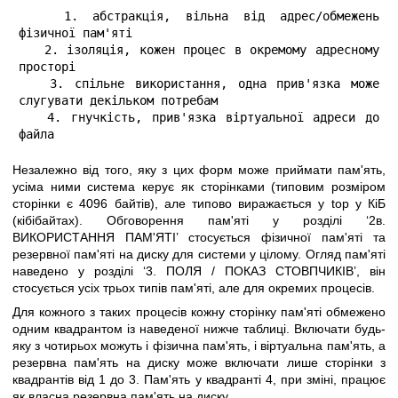
   1. абстракція, вільна від адрес/обмежень 
фізичної пам'яті

   2. ізоляція, кожен процес в окремому адресному 
просторі

   3. спільне використання, одна прив'язка може 
слугувати декільком потребам

   4. гнучкість, прив'язка віртуальної адреси до 
файла
Незалежно від того, яку з цих форм може приймати пам'ять,
усіма ними система керує як сторінками (типовим розміром
сторінки є 4096 байтів), але типово виражається у top у КіБ
(кібібайтах). Обговорення пам'яті у розділі ‘2в.
ВИКОРИСТАННЯ ПАМ'ЯТІ’ стосується фізичної пам'яті та
резервної пам'яті на диску для системи у цілому. Огляд пам'яті
наведено у розділі ‘3. ПОЛЯ / ПОКАЗ СТОВПЧИКІВ’, він
стосується усіх трьох типів пам'яті, але для окремих процесів.
Для кожного з таких процесів кожну сторінку пам'яті обмежено
одним квадрантом із наведеної нижче таблиці. Включати будь-
яку з чотирьох можуть і фізична пам'ять, і віртуальна пам'ять, а
резервна пам'ять на диску може включати лише сторінки з
квадрантів від 1 до 3. Пам'ять у квадранті 4, при зміні, працює
як власна резервна пам'ять на диску.