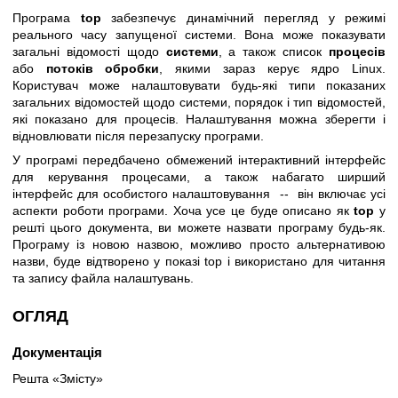
Програма
top
забезпечує динамічний перегляд у режимі
реального часу запущеної системи. Вона може показувати
загальні відомості щодо
системи
, а також список
процесів
або
потоків обробки
, якими зараз керує ядро Linux.
Користувач може налаштовувати будь-які типи показаних
загальних відомостей щодо системи, порядок і тип відомостей,
які показано для процесів. Налаштування можна зберегти і
відновлювати після перезапуску програми.
У програмі передбачено обмежений інтерактивний інтерфейс
для керування процесами, а також набагато ширший
інтерфейс для особистого налаштовування -- він включає усі
аспекти роботи програми. Хоча усе це буде описано як
top
у
решті цього документа, ви можете назвати програму будь-як.
Програму із новою назвою, можливо просто альтернативою
назви, буде відтворено у показі top і використано для читання
та запису файла налаштувань.
ОГЛЯД
Документація
Решта «Змісту»