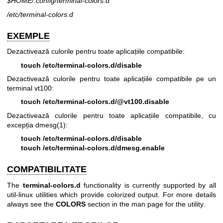
$HOME/.config/terminal-colors.d
/etc/terminal-colors.d
EXEMPLE
Dezactivează culorile pentru toate aplicațiile compatibile:
touch /etc/terminal-colors.d/disable
Dezactivează culorile pentru toate aplicațiile compatibile pe un
terminal vt100:
touch /etc/terminal-colors.d/@vt100.disable
Dezactivează culorile pentru toate aplicațiile compatibile, cu
excepția
dmesg(1)
:
touch /etc/terminal-colors.d/disable
touch /etc/terminal-colors.d/dmesg.enable
COMPATIBILITATE
The
terminal-colors.d
functionality is currently supported by all
util-linux utilities which provide colorized output. For more details
always see the
COLORS
section in the man page for the utility.