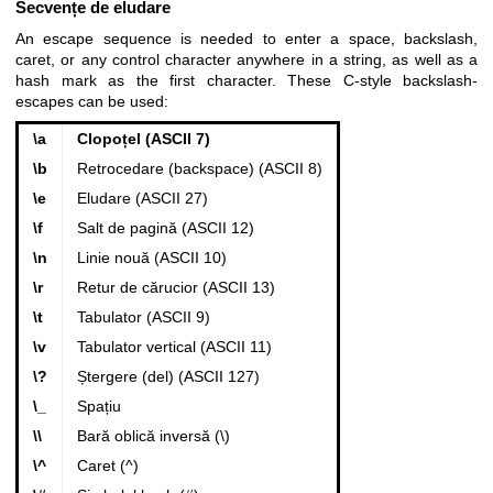
Secvențe de eludare
An escape sequence is needed to enter a space, backslash,
caret, or any control character anywhere in a string, as well as a
hash mark as the first character. These C-style backslash-
escapes can be used:
\a
Clopoțel (ASCII 7)
\b
Retrocedare (backspace) (ASCII 8)
\e
Eludare (ASCII 27)
\f
Salt de pagină (ASCII 12)
\n
Linie nouă (ASCII 10)
\r
Retur de cărucior (ASCII 13)
\t
Tabulator (ASCII 9)
\v
Tabulator vertical (ASCII 11)
\?
Ștergere (del) (ASCII 127)
\_
Spațiu
\\
Bară oblică inversă (\)
\^
Caret (^)