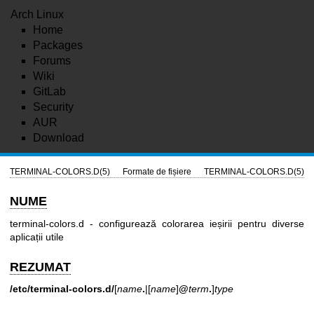
Arch Linux
Home
Packages
Forums
Wiki
GitLab
Security
AUR
Download
TERMINAL-COLORS.D(5)
Formate de fișiere
TERMINAL-COLORS.D(5)
NUME
terminal-colors.d - configurează colorarea ieșirii pentru diverse
aplicații utile
REZUMAT
/etc/terminal-colors.d/
[
name
.
|[
name
]
@
term
.
]
type