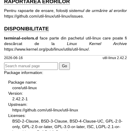
RAPORTAREA ERORILOR
Pentru rapoarte de eroare, folosiți
sistemul de urmărire al erorilor
https://github.com/util-linux/util-linux/issues
.
DISPONIBILITATE
terminal-colors.d
face parte din pachetul util-linux care poate fi
descărcat de la
Linux Kernel Archive
https://www.kernel.org/pub/linux/utils/util-linux/
.
2026-06-16
util-linux 2.42.2
Package information:
Package name:
core/util-linux
Version:
2.42.2-1
Upstream:
https://github.com/util-linux/util-linux
Licenses:
BSD-2-Clause, BSD-3-Clause, BSD-4-Clause-UC, GPL-2.0-
only, GPL-2.0-or-later, GPL-3.0-or-later, ISC, LGPL-2.1-or-