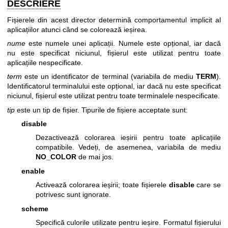
DESCRIERE
Fișierele din acest director determină comportamentul implicit al
aplicațiilor atunci când se colorează ieșirea.
nume
este numele unei aplicații. Numele este opțional, iar dacă
nu este specificat niciunul, fișierul este utilizat pentru toate
aplicațiile nespecificate.
term
este un identificator de terminal (variabila de mediu
TERM
).
Identificatorul terminalului este opțional, iar dacă nu este specificat
niciunul, fișierul este utilizat pentru toate terminalele nespecificate.
tip
este un tip de fișier. Tipurile de fișiere acceptate sunt:
disable
Dezactivează colorarea ieșirii pentru toate aplicațiile
compatibile. Vedeți, de asemenea, variabila de mediu
NO_COLOR
de mai jos.
enable
Activează colorarea ieșirii; toate fișierele
disable
care se
potrivesc sunt ignorate.
scheme
Specifică culorile utilizate pentru ieșire. Formatul fișierului