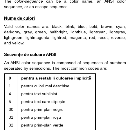
The
color-sequence
can be a color name, an ANSI color
sequence, or an escape sequence.
Nume de culori
Valid color names are: black, blink, blue, bold, brown, cyan,
darkgray, gray, green, halfbright, lightblue, lightcyan, lightgray,
lightgreen, lightmagenta, lightred, magenta, red, reset, reverse,
and yellow.
Secvențe de culoare ANSI
An ANSI color sequence is composed of sequences of numbers
separated by semicolons. The most common codes are:
0
pentru a restabili culoarea implicită
1
pentru culori mai deschise
4
pentru text subliniat
5
pentru text care clipește
30
pentru prim-plan negru
31
pentru prim-plan roșu
32
pentru prim-plan verde