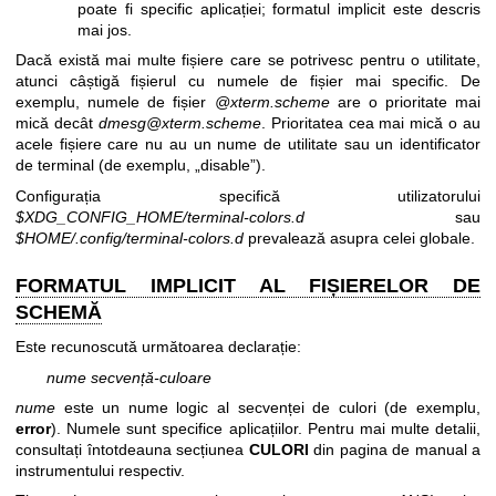
poate fi specific aplicației; formatul implicit este descris
mai jos.
Dacă există mai multe fișiere care se potrivesc pentru o utilitate,
atunci câștigă fișierul cu numele de fișier mai specific. De
exemplu, numele de fișier
@xterm.scheme
are o prioritate mai
mică decât
dmesg@xterm.scheme
. Prioritatea cea mai mică o au
acele fișiere care nu au un nume de utilitate sau un identificator
de terminal (de exemplu, „disable”).
Configurația specifică utilizatorului
$XDG_CONFIG_HOME/terminal-colors.d
sau
$HOME/.config/terminal-colors.d
prevalează asupra celei globale.
FORMATUL IMPLICIT AL FIȘIERELOR DE
SCHEMĂ
Este recunoscută următoarea declarație:
nume secvență-culoare
nume
este un nume logic al secvenței de culori (de exemplu,
error
). Numele sunt specifice aplicațiilor. Pentru mai multe detalii,
consultați întotdeauna secțiunea
CULORI
din pagina de manual a
instrumentului respectiv.