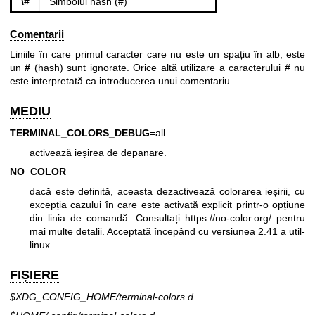
\#
Simbolul hash (#)
Comentarii
Liniile în care primul caracter care nu este un spațiu în alb, este
un
#
(hash) sunt ignorate. Orice altă utilizare a caracterului # nu
este interpretată ca introducerea unui comentariu.
MEDIU
TERMINAL_COLORS_DEBUG
=all
activează ieșirea de depanare.
NO_COLOR
dacă este definită, aceasta dezactivează colorarea ieșirii, cu
excepția cazului în care este activată explicit printr-o opțiune
din linia de comandă. Consultați
https://no-color.org/
pentru
mai multe detalii. Acceptată începând cu versiunea 2.41 a util-
linux.
FIȘIERE
$XDG_CONFIG_HOME/terminal-colors.d