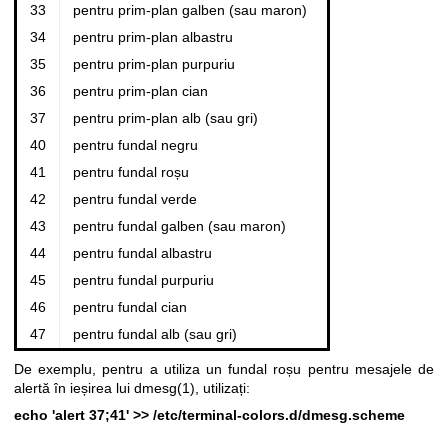
33
pentru prim-plan galben (sau maron)
34
pentru prim-plan albastru
35
pentru prim-plan purpuriu
36
pentru prim-plan cian
37
pentru prim-plan alb (sau gri)
40
pentru fundal negru
41
pentru fundal roșu
42
pentru fundal verde
43
pentru fundal galben (sau maron)
44
pentru fundal albastru
45
pentru fundal purpuriu
46
pentru fundal cian
47
pentru fundal alb (sau gri)
De exemplu, pentru a utiliza un fundal roșu pentru mesajele de
alertă în ieșirea lui
dmesg(1)
, utilizați:
echo 'alert 37;41' >> /etc/terminal-colors.d/dmesg.scheme