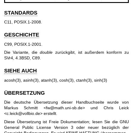
STANDARDS
C11, POSIX.1-2008.
GESCHICHTE
C99, POSIX.1-2001.
Die Variante, die
double
zurückgibt, ist außerdem konform zu
SVr4, 4.3BSD, C89.
SIEHE AUCH
acosh(3)
,
asinh(3)
,
atanh(3)
,
cosh(3)
,
ctanh(3)
,
sinh(3)
ÜBERSETZUNG
Die deutsche Übersetzung dieser Handbuchseite wurde von
Markus Schmitt <fw@math.uni-sb.de> und Chris Leick
<c.leick@vollbio.de> erstellt.
Diese Übersetzung ist Freie Dokumentation; lesen Sie die
GNU
General Public License Version 3
oder neuer bezüglich der
Copyright-Bedingungen. Es wird KEINE HAFTUNG übernommen.