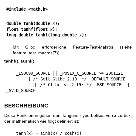
#include <math.h>
double tanh(double 
x
);
float tanhf(float 
x
);
long double tanhl(long double 
x
);
Mit Glibc erforderliche Feature-Test-Makros (siehe
feature_test_macros(7)
):
tanhf
(),
tanhl
():
    _ISOC99_SOURCE || _POSIX_C_SOURCE >= 200112L

        || /* Seit Glibc 2.19: */ _DEFAULT_SOURCE

        || /* Glibc <= 2.19: */ _BSD_SOURCE || 
_SVID_SOURCE
BESCHREIBUNG
Diese Funktionen geben den Tangens Hyperbolikus von
x
zurück,
der mathematisch wie folgt definiert ist:
    tanh(x) = sinh(x) / cosh(x)