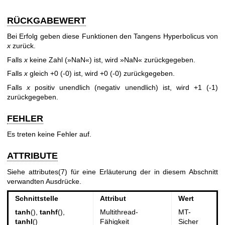
RÜCKGABEWERT
Bei Erfolg geben diese Funktionen den Tangens Hyperbolicus von
x
zurück.
Falls
x
keine Zahl (»NaN«) ist, wird »NaN« zurückgegeben.
Falls
x
gleich +0 (-0) ist, wird +0 (-0) zurückgegeben.
Falls
x
positiv unendlich (negativ unendlich) ist, wird +1 (-1)
zurückgegeben.
FEHLER
Es treten keine Fehler auf.
ATTRIBUTE
Siehe
attributes(7)
für eine Erläuterung der in diesem Abschnitt
verwandten Ausdrücke.
Schnittstelle
Attribut
Wert
tanh
(),
tanhf
(),
Multithread-
MT-
tanhl
()
Fähigkeit
Sicher