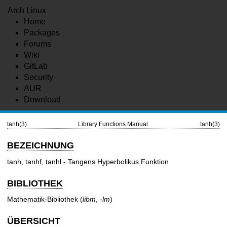
Arch Linux
Home
Packages
Forums
Wiki
GitLab
Security
AUR
Download
tanh(3)
Library Functions Manual
tanh(3)
BEZEICHNUNG
tanh, tanhf, tanhl - Tangens Hyperbolikus Funktion
BIBLIOTHEK
Mathematik-Bibliothek (
libm
,
-lm
)
ÜBERSICHT