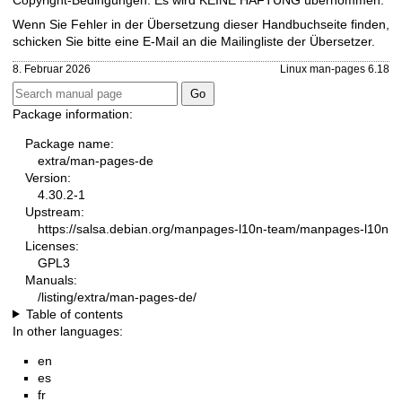
Wenn Sie Fehler in der Übersetzung dieser Handbuchseite finden,
schicken Sie bitte eine E-Mail an die
Mailingliste der Übersetzer
.
8. Februar 2026
Linux man-pages 6.18
Package information:
Package name:
extra/man-pages-de
Version:
4.30.2-1
Upstream:
https://salsa.debian.org/manpages-l10n-team/manpages-l10n
Licenses:
GPL3
Manuals:
/listing/extra/man-pages-de/
Table of contents
In other languages:
en
es
fr