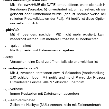
Mit
--follow
=
NAME
die DATEI erneut öffnen, wenn sie nach N
Iterationen (Vorgabe: 5) unverändert ist, um zu sehen, ob sie
gelöscht oder umbenannt wurde (das ist normalerweise bei
rotierten Protokolldateien der Fall). Mit inotify ist diese Option
nur selten nützlich.
--pid=
PID
Mit
-f
, beenden, nachdem PID nicht mehr existiert; kann
wiederholt werden, um mehrere Prozesse zu beobachten
-q, --quiet, --silent
Nie Kopfzeilen mit Dateinamen ausgeben
--retry
Versuchen, eine Datei zu öffnen, falls sie unerreichbar ist
-s, --sleep-interval=
N
Mit
-f
, zwischen Iterationen etwa N Sekunden (Voreinstellung:
1.0) schlafen legen. Mit inotify und
--pid
=
P
wird der Prozess
P mindestens einmal alle N Sekunden überprüft.
-v, --verbose
Immer Kopfzeilen mit Dateinamen ausgeben
-z, --zero-terminated
Zeilen mit Nullbyte (NUL) trennen, nicht mit Zeilenumbruch