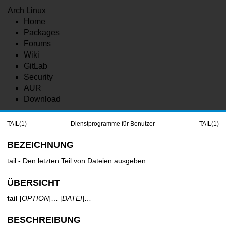
Arch Linux
Home
Packages
Forums
Wiki
GitLab
Security
AUR
Download
TAIL(1)
Dienstprogramme für Benutzer
TAIL(1)
BEZEICHNUNG
tail - Den letzten Teil von Dateien ausgeben
ÜBERSICHT
tail
[
OPTION
]… [
DATEI
]…
BESCHREIBUNG