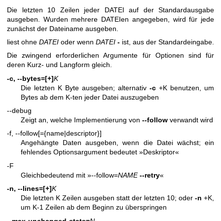
Die letzten 10 Zeilen jeder DATEI auf der Standardausgabe
ausgeben. Wurden mehrere DATEIen angegeben, wird für jede
zunächst der Dateiname ausgeben.
liest ohne
DATEI
oder wenn
DATEI
-
ist, aus der Standardeingabe.
Die zwingend erforderlichen Argumente für Optionen sind für
deren Kurz- und Langform gleich.
-c, --bytes=[+]
K
Die letzten K Byte ausgeben; alternativ
-c
+K benutzen, um
Bytes ab dem K-ten jeder Datei auszugeben
--debug
Zeigt an, welche Implementierung von
--follow
verwandt wird
-f, --follow[={name|descriptor}]
Angehängte Daten ausgeben, wenn die Datei wächst; ein
fehlendes Optionsargument bedeutet »Deskriptor«
-F
Gleichbedeutend mit »--follow=
NAME
--retry
«
-n, --lines=[+]
K
Die letzten K Zeilen ausgeben statt der letzten 10; oder
-n
+K,
um K-1 Zeilen ab dem Beginn zu überspringen
--max-unchanged-stats=
N