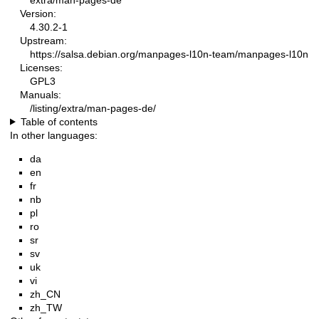
Version:
4.30.2-1
Upstream:
https://salsa.debian.org/manpages-l10n-team/manpages-l10n
Licenses:
GPL3
Manuals:
/listing/extra/man-pages-de/
Table of contents
In other languages:
da
en
fr
nb
pl
ro
sr
sv
uk
vi
zh_CN
zh_TW