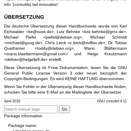
info '(coreutils) tail invocation'
ÜBERSETZUNG
Die deutsche Übersetzung dieser Handbuchseite wurde von Karl
Eichwalder <ke@suse.de>, Lutz Behnke <lutz.behnke@gmx.de>,
Michael Piefel <piefel@debian.org>, Michael Schmidt
<michael@guug.de>, Chris Leick <c.leick@vollbio.de>, Dr. Tobias
Quathamer <toddy@debian.org>, Mario Blättermann
<mario.blaettermann@gmail.com> und Helge Kreutzmann
<debian@helgefjell.de> erstellt.
Diese Übersetzung ist Freie Dokumentation; lesen Sie die
GNU
General Public License Version 3
oder neuer bezüglich der
Copyright-Bedingungen. Es wird KEINE HAFTUNG übernommen.
Wenn Sie Fehler in der Übersetzung dieser Handbuchseite finden,
schicken Sie bitte eine E-Mail an die
Mailingliste der Übersetzer
.
April 2026
GNU coreutils 9.11
Package information:
Package name:
extra/man-pages-de