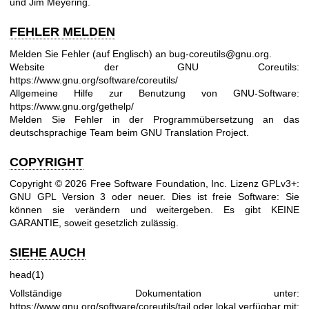
und Jim Meyering.
FEHLER MELDEN
Melden Sie Fehler (auf Englisch) an
bug-coreutils@gnu.org
.
Website der GNU Coreutils:
https://www.gnu.org/software/coreutils/
Allgemeine Hilfe zur Benutzung von GNU-Software:
https://www.gnu.org/gethelp/
Melden Sie Fehler in der Programmübersetzung an
das
deutschsprachige Team beim GNU Translation Project
.
COPYRIGHT
Copyright © 2026 Free Software Foundation, Inc. Lizenz GPLv3+:
GNU GPL Version 3
oder neuer.
Dies ist freie Software: Sie
können sie verändern und weitergeben. Es gibt KEINE
GARANTIE, soweit gesetzlich zulässig.
SIEHE AUCH
head(1)
Vollständige Dokumentation unter:
https://www.gnu.org/software/coreutils/tail
oder lokal verfügbar mit: