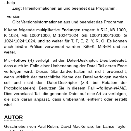
--help
Zeigt Hilfeinformationen an und beendet das Programm.
--version
Gibt Versionsinformationen aus und beendet das Programm.
K kann folgende multiplikative Endungen tragen: b 512, kB 1000,
K 1024, MB 1000*1000, M 1024*1024, GB 1000*1000*1000, G
1024*1024*1024, und so weiter für T, P, E, Z, Y, R, Q. Es können
auch binäre Präfixe verwendet werden: KiB=K, MiB=M und so
weiter.
Mit
--follow
(
-f
) verfolgt Tail den Datei‐Deskriptor. Dies bedeutet,
dass auch im Falle einer Umbenennung der Datei Tail deren Ende
verfolgen wird. Dieses Standardverhalten ist nicht erwünscht,
wenn wirklich der tatsächliche Name der Datei verfolgen werden
soll und nicht den Datei‐Deskriptor (z.B. bei Rotation der
Protokolldateien). Benutzen Sie in diesem Fall
--follow
=
NAME
.
Dies veranlasst Tail, die genannte Datei auf eine Art zu verfolgen,
die sich daran anpasst, dass umbenannt, entfernt oder erstellt
wird.
AUTOR
Geschrieben von Paul Rubin, David MacKenzie, Ian Lance Taylor