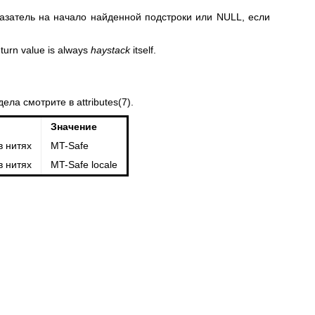
затель на начало найденной подстроки или NULL, если
eturn value is always
haystack
itself.
дела смотрите в
attributes(7)
.
Значение
в нитях
MT-Safe
в нитях
MT-Safe locale