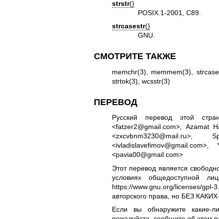
strstr
()
POSIX.1-2001, C89.
strcasestr
()
GNU.
СМОТРИТЕ ТАКЖЕ
memchr(3)
,
memmem(3)
,
strcas
strtok(3)
,
wcsstr(3)
ПЕРЕВОД
Русский перевод этой стран
<fatzer2@gmail.com>, Azamat Ha
<zxcvbnm3230@mail.ru>, 
<ivladislavefimov@gmail.com
<pavia00@gmail.com>
Этот перевод является свободн
условиях общедоступной ли
https://www.gnu.org/licenses/gpl-3
авторского права, но БЕЗ КАК
Если вы обнаружите какие-л
пожалуйста, сообщите об этом р