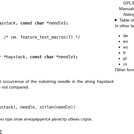
GPL3
Manual
/list
Table o
aystack
, const char *
needle
);
In other 
de
en
es
fr
r *
haystack
, const char *
needle
);
pl
ro
Other for
rst occurrence of the substring
needle
in the string
haystack
.
re not compared.
ystack), needle, strlen(needle))
 но при этом игнорируется регистр обеих строк.
Е