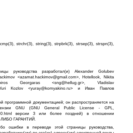
ecmp(3)
,
strchr(3)
,
string(3)
,
strpbrk(3)
,
strsep(3)
,
strspn(3)
,
ицы руководства разработал(и) Alexander Golubev
ckimov <azamat.hackimov@gmail.com>, Hotellook, Nikita
Spiros Georgaras <sng@hellug.gr>, Vladislav
>, Yuri Kozlov <yuray@komyakino.ru> и Иван Павлов
ой программной документацией; он распространяется на
цензии GNU (GNU General Public License - GPL,
.0.html
версии 3 или более поздней) в отношении
ИХ-ЛИБО ГАРАНТИЙ.
ибо ошибки в переводе этой страницы руководства,
азработчику(ам) по его(их) адресу(ам) электронной почты