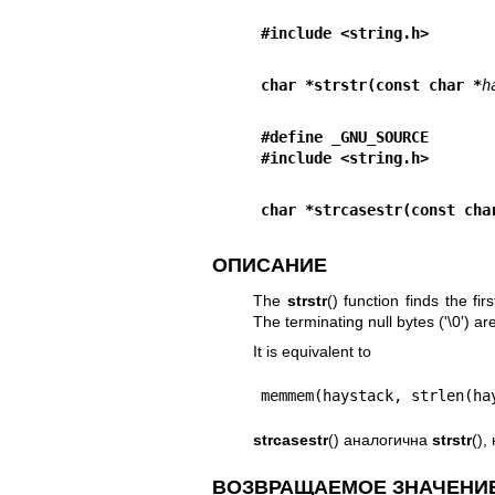
#include <string.h>
char *strstr(const char *
h
#define _GNU_SOURCE
#include <string.h>
char *strcasestr(const cha
ОПИСАНИЕ
The
strstr
() function finds the fi
The terminating null bytes ('\0') a
It is equivalent to
memmem(haystack, strlen(ha
strcasestr
() аналогична
strstr
(),
ВОЗВРАЩАЕМОЕ ЗНАЧЕНИ