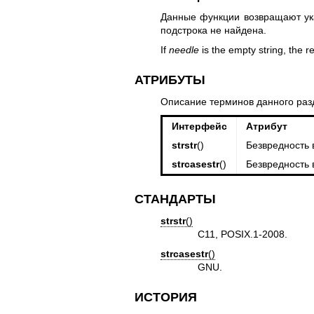
Данные функции возвращают ука
подстрока не найдена.
If
needle
is the empty string, the r
АТРИБУТЫ
Описание терминов данного раз
Интерфейс
Атрибут
strstr
()
Безвредность 
strcasestr
()
Безвредность 
СТАНДАРТЫ
strstr
()
C11, POSIX.1-2008.
strcasestr
()
GNU.
ИСТОРИЯ