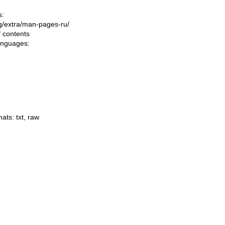
s:
ing/extra/man-pages-ru/
f contents
languages:
mats:
txt
,
raw