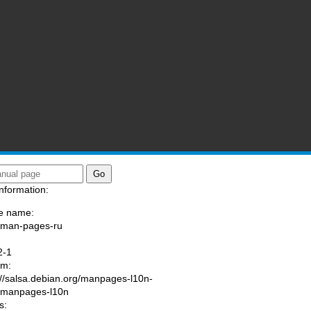
nformation:
e name:
/man-pages-ru
:
2-1
am:
://salsa.debian.org/manpages-l10n-
/manpages-l10n
s: