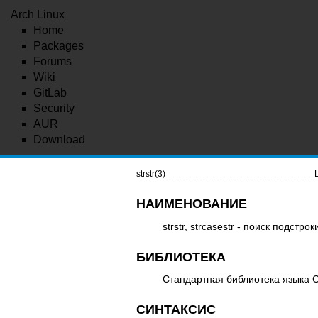
Arch Linux
Home
Packages
Forums
Wiki
GitLab
Security
AUR
Download
strstr(3)
НАИМЕНОВАНИЕ
strstr, strcasestr - поиск подстрок
БИБЛИОТЕКА
Стандартная библиотека языка C
СИНТАКСИС