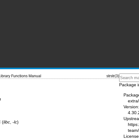
Library Functions Manual
strstr(3)
Package i
Packag
и
extra
Version
4.30.
Upstre
 (
libc
,
-lc
)
https
team
License