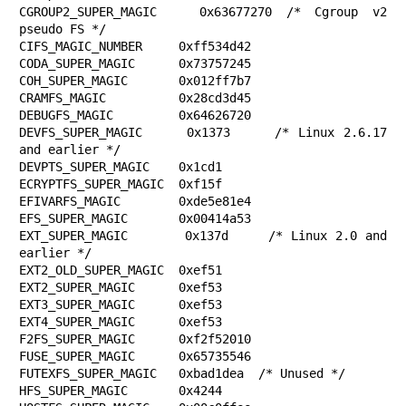
CGROUP2_SUPER_MAGIC   0x63677270 /* Cgroup v2 
pseudo FS */

CIFS_MAGIC_NUMBER     0xff534d42

CODA_SUPER_MAGIC      0x73757245

COH_SUPER_MAGIC       0x012ff7b7

CRAMFS_MAGIC          0x28cd3d45

DEBUGFS_MAGIC         0x64626720

DEVFS_SUPER_MAGIC     0x1373     /* Linux 2.6.17 
and earlier */

DEVPTS_SUPER_MAGIC    0x1cd1

ECRYPTFS_SUPER_MAGIC  0xf15f

EFIVARFS_MAGIC        0xde5e81e4

EFS_SUPER_MAGIC       0x00414a53

EXT_SUPER_MAGIC       0x137d     /* Linux 2.0 and 
earlier */

EXT2_OLD_SUPER_MAGIC  0xef51

EXT2_SUPER_MAGIC      0xef53

EXT3_SUPER_MAGIC      0xef53

EXT4_SUPER_MAGIC      0xef53

F2FS_SUPER_MAGIC      0xf2f52010

FUSE_SUPER_MAGIC      0x65735546

FUTEXFS_SUPER_MAGIC   0xbad1dea  /* Unused */

HFS_SUPER_MAGIC       0x4244
