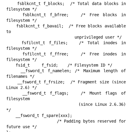
    fsblkcnt_t f_blocks;  /* Total data blocks in 
filesystem */

    fsblkcnt_t f_bfree;   /* Free blocks in 
filesystem */

    fsblkcnt_t f_bavail;  /* Free blocks available 
to

                             unprivileged user */

    fsfilcnt_t f_files;   /* Total inodes in 
filesystem */

    fsfilcnt_t f_ffree;   /* Free inodes in 
filesystem */

    fsid_t     f_fsid;    /* Filesystem ID */

    __fsword_t f_namelen; /* Maximum length of 
filenames */

    __fsword_t f_frsize;  /* Fragment size (since 
Linux 2.6) */

    __fsword_t f_flags;   /* Mount flags of 
filesystem

                             (since Linux 2.6.36) 
*/

    __fsword_t f_spare[xxx];

                    /* Padding bytes reserved for 
future use */
