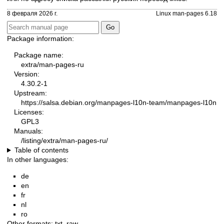
8 февраля 2026 г.
Linux man-pages 6.18
Package information:
Package name:
extra/man-pages-ru
Version:
4.30.2-1
Upstream:
https://salsa.debian.org/manpages-l10n-team/manpages-l10n
Licenses:
GPL3
Manuals:
/listing/extra/man-pages-ru/
Table of contents
In other languages:
de
en
fr
nl
ro
Other formats:
txt
,
raw