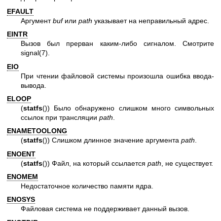
EFAULT
Аргумент
buf
или
path
указывает на неправильный адрес.
EINTR
Вызов был прерван каким-либо сигналом. Смотрите
signal(7)
.
EIO
При чтении файловой системы произошла ошибка ввода-
вывода.
ELOOP
(
statfs
()) Было обнаружено слишком много символьных
ссылок при трансляции
path
.
ENAMETOOLONG
(
statfs
()) Слишком длинное значение аргумента
path
.
ENOENT
(
statfs
()) Файл, на который ссылается
path
, не существует.
ENOMEM
Недостаточное количество памяти ядра.
ENOSYS
Файловая система не поддерживает данный вызов.