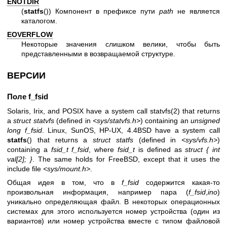
ENOTDIR
(
statfs
()) Компонент в префиксе пути
path
не является
каталогом.
EOVERFLOW
Некоторые значения слишком велики, чтобы быть
представленными в возвращаемой структуре.
ВЕРСИИ
Поле f_fsid
Solaris, Irix, and POSIX have a system call
statvfs(2)
that returns
a
struct statvfs
(defined in
<sys/statvfs.h>
) containing an
unsigned
long
f_fsid
. Linux, SunOS, HP-UX, 4.4BSD have a system call
statfs
() that returns a
struct statfs
(defined in
<sys/vfs.h>
)
containing a
fsid_t
f_fsid
, where
fsid_t
is defined as
struct { int
val[2]; }
. The same holds for FreeBSD, except that it uses the
include file
<sys/mount.h>
.
Общая идея в том, что в
f_fsid
содержится какая-то
произвольная информация, например пара (
f_fsid
,
ino
)
уникально определяющая файл. В некоторых операционных
системах для этого используется номер устройства (один из
вариантов) или номер устройства вместе с типом файловой