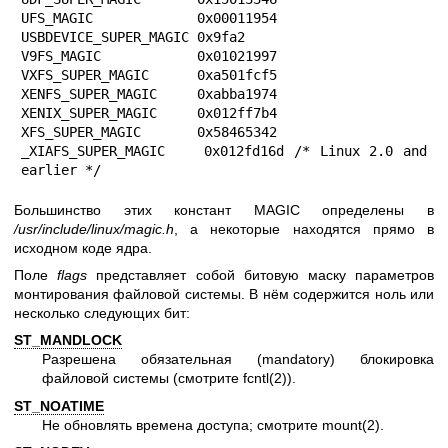
UFS_MAGIC             0x00011954

USBDEVICE_SUPER_MAGIC 0x9fa2

V9FS_MAGIC            0x01021997

VXFS_SUPER_MAGIC      0xa501fcf5

XENFS_SUPER_MAGIC     0xabba1974

XENIX_SUPER_MAGIC     0x012ff7b4

XFS_SUPER_MAGIC       0x58465342

_XIAFS_SUPER_MAGIC    0x012fd16d /* Linux 2.0 and 
earlier */
Большинство этих констант MAGIC определены в
/usr/include/linux/magic.h
, а некоторые находятся прямо в
исходном коде ядра.
Поле
flags
представляет собой битовую маску параметров
монтирования файловой системы. В нём содержится ноль или
несколько следующих бит:
ST_MANDLOCK
Разрешена обязательная (mandatory) блокировка
файловой системы (смотрите
fcntl(2)
).
ST_NOATIME
Не обновлять времена доступа; смотрите
mount(2)
.