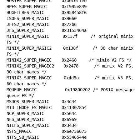
HOSTFS_SUPER_MAGIC    0x00c0ffee

HPFS_SUPER_MAGIC      0xf995e849

HUGETLBFS_MAGIC       0x958458f6

ISOFS_SUPER_MAGIC     0x9660

JFFS2_SUPER_MAGIC     0x72b6

JFS_SUPER_MAGIC       0x3153464a

MINIX_SUPER_MAGIC     0x137f     /* original minix 
FS */

MINIX_SUPER_MAGIC2    0x138f     /* 30 char minix 
FS */

MINIX2_SUPER_MAGIC    0x2468     /* minix V2 FS */

MINIX2_SUPER_MAGIC2   0x2478     /* minix V2 FS, 
30 char names */

MINIX3_SUPER_MAGIC    0x4d5a     /* minix V3 FS, 
60 char names */

MQUEUE_MAGIC          0x19800202 /* POSIX message 
queue FS */

MSDOS_SUPER_MAGIC     0x4d44

MTD_INODE_FS_MAGIC    0x11307854

NCP_SUPER_MAGIC       0x564c

NFS_SUPER_MAGIC       0x6969

NILFS_SUPER_MAGIC     0x3434

NSFS_MAGIC            0x6e736673

NTFS_SB_MAGIC         0x5346544e
