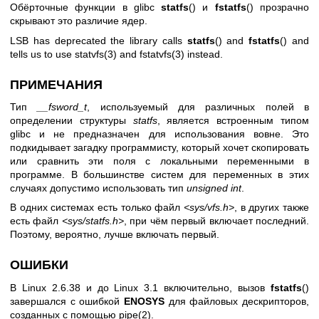
Обёрточные функции в glibc
statfs
() и
fstatfs
() прозрачно
скрывают это различие ядер.
LSB has deprecated the library calls
statfs
() and
fstatfs
() and
tells us to use
statvfs(3)
and
fstatvfs(3)
instead.
ПРИМЕЧАНИЯ
Тип
__fsword_t
, используемый для различных полей в
определении структуры
statfs
, является встроенным типом
glibc и не предназначен для использования вовне. Это
подкидывает загадку программисту, который хочет скопировать
или сравнить эти поля с локальными переменными в
программе. В большинстве систем для переменных в этих
случаях допустимо использовать тип
unsigned int
.
В одних системах есть только файл
<sys/vfs.h>
, в других также
есть файл
<sys/statfs.h>
, при чём первый включает последний.
Поэтому, вероятно, лучше включать первый.
ОШИБКИ
В Linux 2.6.38 и до Linux 3.1 включительно, вызов
fstatfs
()
завершался с ошибкой
ENOSYS
для файловых дескрипторов,
созданных с помощью
pipe(2)
.