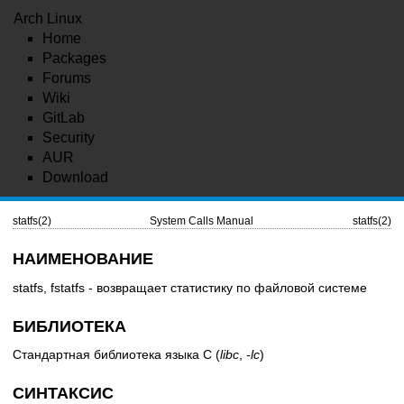
Arch Linux
Home
Packages
Forums
Wiki
GitLab
Security
AUR
Download
statfs(2)
System Calls Manual
statfs(2)
НАИМЕНОВАНИЕ
statfs, fstatfs - возвращает статистику по файловой системе
БИБЛИОТЕКА
Стандартная библиотека языка C (
libc
,
-lc
)
СИНТАКСИС