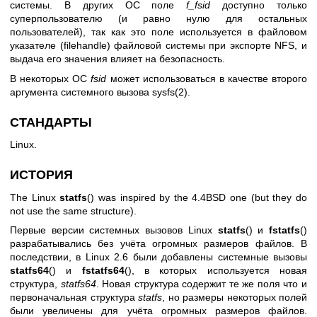
системы. В других ОС поле
f_fsid
доступно только
суперпользователю (и равно нулю для остальных
пользователей), так как это поле используется в файловом
указателе (filehandle) файловой системы при экспорте NFS, и
выдача его значения влияет на безопасность.
В некоторых ОС
fsid
может использоваться в качестве второго
аргумента системного вызова
sysfs(2)
.
СТАНДАРТЫ
Linux.
ИСТОРИЯ
The Linux
statfs
() was inspired by the 4.4BSD one (but they do
not use the same structure).
Первые версии системных вызовов Linux
statfs
() и
fstatfs
()
разрабатывались без учёта огромных размеров файлов. В
последствии, в Linux 2.6 были добавлены системные вызовы
statfs64
() и
fstatfs64
(), в которых используется новая
структура,
statfs64
. Новая структура содержит те же поля что и
первоначальная структура
statfs
, но размеры некоторых полей
были увеличены для учёта огромных размеров файлов.