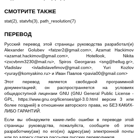
СМОТРИТЕ ТАКЖЕ
stat(2)
,
statvfs(3)
,
path_resolution(7)
ПЕРЕВОД
Русский перевод этой страницы руководства разработал(и)
Alexander Golubev <fatzer2@gmail.com>, Azamat Hackimov
<azamat.hackimov@gmail.com>, Hotellook, Nikita
<zxcvbnm3230@mail.ru>, Spiros Georgaras <sng@hellug.gr>,
Vladislav <ivladislavefimov@gmail.com>, Yuri Kozlov
<yuray@komyakino.ru> и Иван Павлов <pavia00@gmail.com>
Этот перевод является свободной программной
документацией; он распространяется на условиях
общедоступной лицензии GNU (GNU General Public License -
GPL,
https://www.gnu.org/licenses/gpl-3.0.html
версии 3 или
более поздней) в отношении авторского права, но БЕЗ КАКИХ-
ЛИБО ГАРАНТИЙ.
Если вы обнаружите какие-либо ошибки в переводе этой
страницы руководства, пожалуйста, сообщите об этом
разработчику(ам) по его(их) адресу(ам) электронной почты
или по адресу
списка рассылки русских переводчиков
.