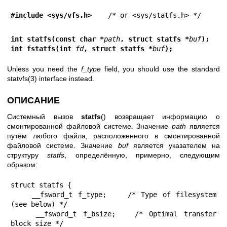
#include <sys/vfs.h>    
/* or <sys/statfs.h> */
int statfs(const char *
path
, struct statfs *
buf
);
int fstatfs(int 
fd
, struct statfs *
buf
);
Unless you need the
f_type
field, you should use the standard
statvfs(3)
interface instead.
ОПИСАНИЕ
Системный вызов
statfs
() возвращает информацию о
смонтированной файловой системе. Значение
path
является
путём любого файла, расположенного в смонтированной
файловой системе. Значение
buf
является указателем на
структуру
statfs
, определённую, примерно, следующим
образом:
struct statfs {

    __fsword_t f_type;    /* Type of filesystem 
(see below) */

    __fsword_t f_bsize;   /* Optimal transfer 
block size */
