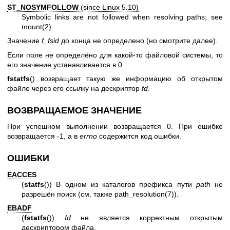
ST_NOSYMFOLLOW
(since Linux 5.10)
Symbolic links are not followed when resolving paths; see
mount(2)
.
Значение
f_fsid
до конца не определено (но смотрите далее).
Если поле не определёно для какой-то файловой системы, то
его значение устанавливается в 0.
fstatfs
() возвращает такую же информацию об открытом
файле через его ссылку на дескриптор
fd
.
ВОЗВРАЩАЕМОЕ ЗНАЧЕНИЕ
При успешном выполнении возвращается 0. При ошибке
возвращается -1, а в
errno
содержится код ошибки.
ОШИБКИ
EACCES
(
statfs
()) В одном из каталогов префикса пути
path
не
разрешён поиск (см. также
path_resolution(7)
).
EBADF
(
fstatfs
())
fd
не является корректным открытым
дескриптором файла.