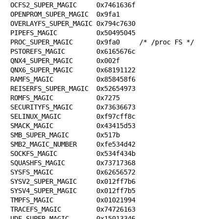
OCFS2_SUPER_MAGIC     0x7461636f

OPENPROM_SUPER_MAGIC  0x9fa1

OVERLAYFS_SUPER_MAGIC 0x794c7630

PIPEFS_MAGIC          0x50495045

PROC_SUPER_MAGIC      0x9fa0     /* /proc FS */

PSTOREFS_MAGIC        0x6165676c

QNX4_SUPER_MAGIC      0x002f

QNX6_SUPER_MAGIC      0x68191122

RAMFS_MAGIC           0x858458f6

REISERFS_SUPER_MAGIC  0x52654973

ROMFS_MAGIC           0x7275

SECURITYFS_MAGIC      0x73636673

SELINUX_MAGIC         0xf97cff8c

SMACK_MAGIC           0x43415d53

SMB_SUPER_MAGIC       0x517b

SMB2_MAGIC_NUMBER     0xfe534d42

SOCKFS_MAGIC          0x534f434b

SQUASHFS_MAGIC        0x73717368

SYSFS_MAGIC           0x62656572

SYSV2_SUPER_MAGIC     0x012ff7b6

SYSV4_SUPER_MAGIC     0x012ff7b5

TMPFS_MAGIC           0x01021994

TRACEFS_MAGIC         0x74726163

UDF_SUPER_MAGIC       0x15013346
