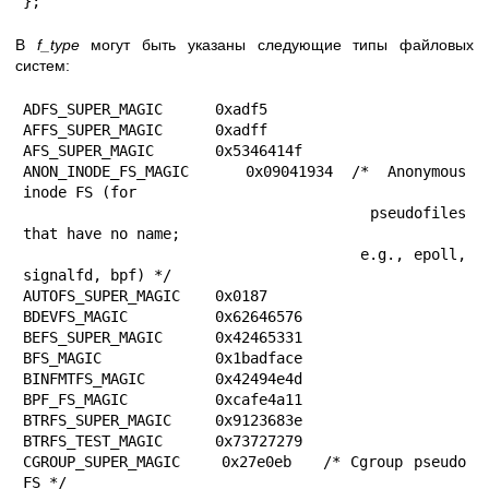
};
В
f_type
могут быть указаны следующие типы файловых
систем:
ADFS_SUPER_MAGIC      0xadf5

AFFS_SUPER_MAGIC      0xadff

AFS_SUPER_MAGIC       0x5346414f

ANON_INODE_FS_MAGIC   0x09041934 /* Anonymous 
inode FS (for

                                    pseudofiles 
that have no name;

                                    e.g., epoll, 
signalfd, bpf) */

AUTOFS_SUPER_MAGIC    0x0187

BDEVFS_MAGIC          0x62646576

BEFS_SUPER_MAGIC      0x42465331

BFS_MAGIC             0x1badface

BINFMTFS_MAGIC        0x42494e4d

BPF_FS_MAGIC          0xcafe4a11

BTRFS_SUPER_MAGIC     0x9123683e

BTRFS_TEST_MAGIC      0x73727279

CGROUP_SUPER_MAGIC    0x27e0eb   /* Cgroup pseudo 
FS */
