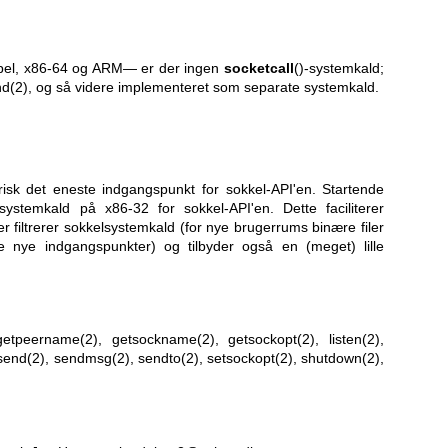
mpel, x86-64 og ARM— er der ingen
socketcall
()-systemkald;
nd(2)
, og så videre implementeret som separate systemkald.
orisk det eneste indgangspunkt for sokkel-API'en. Startende
systemkald på x86-32 for sokkel-API'en. Dette faciliterer
 der filtrerer sokkelsystemkald (for nye brugerrums binære filer
de nye indgangspunkter) og tilbyder også en (meget) lille
getpeername(2)
,
getsockname(2)
,
getsockopt(2)
,
listen(2)
,
send(2)
,
sendmsg(2)
,
sendto(2)
,
setsockopt(2)
,
shutdown(2)
,