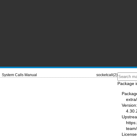
System Calls Manual
socketcall(2)
Package i
Packag
extra
Version
4.30.
Upstre
https
team
License