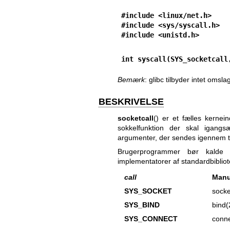
#include <linux/net.h>
    
#include <sys/syscall.h>
  
#include <unistd.h>
int syscall(SYS_socketcall
Bemærk
: glibc tilbyder intet omsla
BESKRIVELSE
socketcall
() er et fælles kerne
sokkelfunktion der skal igangs
argumenter, der sendes igennem ti
Brugerprogrammer bør kalde
implementatorer af standardbibliot
call
Manu
SYS_SOCKET
socke
SYS_BIND
bind(
SYS_CONNECT
conne