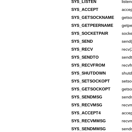
SYS_LISTEN
listen
SYS_ACCEPT
accep
SYS_GETSOCKNAME
gets
SYS_GETPEERNAME
getp
SYS_SOCKETPAIR
socke
SYS_SEND
send(
SYS_RECV
recv(
SYS_SENDTO
sendt
SYS_RECVFROM
recvf
SYS_SHUTDOWN
shut
SYS_SETSOCKOPT
setso
SYS_GETSOCKOPT
getso
SYS_SENDMSG
send
SYS_RECVMSG
recv
SYS_ACCEPT4
accep
SYS_RECVMMSG
recv
SYS_SENDMMSG
send