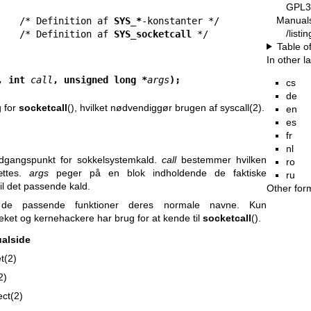
GPL3
Manual
    /* Definition af 
SYS_*
/list
    /* Definition af 
SYS_socketcall
Table o
In other 
, int 
call
, unsigned long *
args
);
cs
de
g for
socketcall
(), hvilket nødvendiggør brugen af
syscall(2)
.
en
es
fr
nl
indgangspunkt for sokkelsystemkald.
call
bestemmer hvilken
ro
ættes.
args
peger på en blok indholdende de faktiske
ru
l det passende kald.
Other for
 de passende funktioner deres normale navne. Kun
eket og kernehackere har brug for at kende til
socketcall
().
alside
t(2)
2)
ct(2)