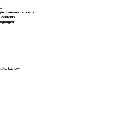
s:
ing/extra/man-pages-da/
f contents
languages:
mats:
txt
,
raw