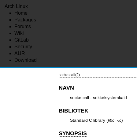
Arch Linux
Home
Packages
Forums
Wiki
GitLab
Security
AUR
Download
socketcall(2)
NAVN
socketcall - sokkelsystemkald
BIBLIOTEK
Standard C library (
libc
,
-lc
)
SYNOPSIS