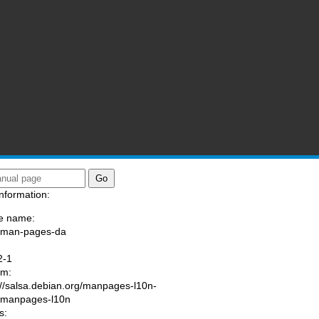
nformation:
e name:
/man-pages-da
:
2-1
am:
://salsa.debian.org/manpages-l10n-
/manpages-l10n
s: