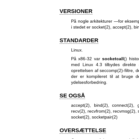
VERSIONER
På nogle arkitekturer —for ekse
i stedet er
socket(2)
,
accept(2)
,
bi
STANDARDER
Linux.
På x86-32 var
socketcall
() hist
med Linux 4.3 tilbydes direkte 
oprettelsen af
seccomp(2)
-filtre,
der er kompileret til at bruge 
ydelsesforbedring.
SE OGSÅ
accept(2)
,
bind(2)
,
connect(2)
,
recv(2)
,
recvfrom(2)
,
recvmsg(2)
,
socket(2)
,
socketpair(2)
OVERSÆTTELSE