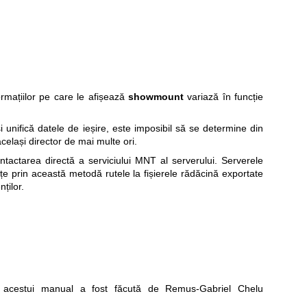
ormațiilor pe care le afișează
showmount
variază în funcție
 unifică datele de ieșire, este imposibil să se determine din
elași director de mai multe ori.
tactarea directă a serviciului MNT al serverului. Serverele
 prin această metodă rutele la fișierele rădăcină exportate
ților.
acestui manual a fost făcută de Remus-Gabriel Chelu