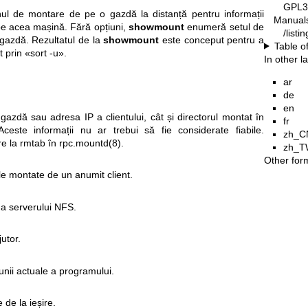
GPL3
l de montare de pe o gazdă la distanță pentru informații
Manual
pe acea mașină. Fără opțiuni,
showmount
enumeră setul de
/list
gazdă. Rezultatul de la
showmount
este conceput pentru a
Table o
 prin «sort -u».
In other 
ar
de
en
zdă sau adresa IP a clientului, cât și directorul montat în
fr
Aceste informații nu ar trebui să fie considerate fiabile.
zh_C
are la rmtab în
rpc.mountd(8)
.
zh_T
Other for
le montate de un anumit client.
i a serverului NFS.
utor.
nii actuale a programului.
e de la ieșire.