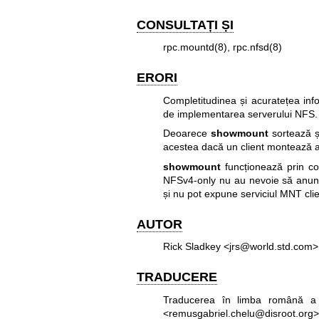
CONSULTAȚI ȘI
rpc.mountd(8)
,
rpc.nfsd(8)
ERORI
Completitudinea și acuratețea inf
de implementarea serverului NFS.
Deoarece
showmount
sortează și
acestea dacă un client montează ac
showmount
funcționează prin con
NFSv4-only nu au nevoie să anunțe
și nu pot expune serviciul MNT clien
AUTOR
Rick Sladkey <jrs@world.std.com>
TRADUCERE
Traducerea în limba română a 
<remusgabriel.chelu@disroot.org>