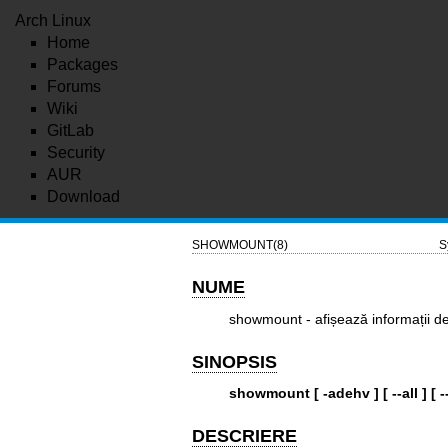
Arch Linux
Home
Packages
Forums
Wiki
GitLab
Security
AUR
Download
SHOWMOUNT(8)
S
NUME
showmount - afișează informații 
SINOPSIS
showmount
[ -adehv ]
[ --all ]
[ 
DESCRIERE