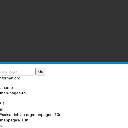
nformation:
e name:
/man-pages-ro
:
2-1
am:
://salsa.debian.org/manpages-l10n-
/manpages-l10n
s: