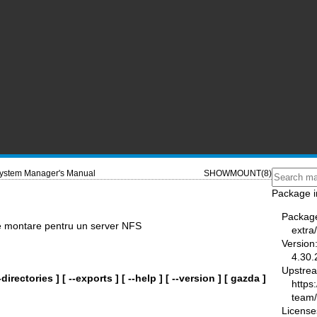
ystem Manager's Manual
SHOWMOUNT(8)
Package i
Packag
de montare pentru un server NFS
extra
Version
4.30.
Upstre
--directories ]
[ --exports ]
[ --help ]
[ --version ]
[ gazda ]
https
team
License