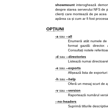
showmount
interoghează demonu
despre starea serverului NFS de 
clienți care montează de pe acea 
apărea ca și cum ar fi fost procesat
OPȚIUNI
-a
sau
--all
Enumeră atât numele de ga
format gazdă: director. 
Consultați notele referito
-d
sau
--directories
Listează numai directoare
-e
sau
--exports
Afișează lista de exportur
-h
sau
--help
Oferă un mesaj scurt de aj
-v
sau
--version
Raportează numărul versiu
--no-headers
Suprimă titlurile descriptiv