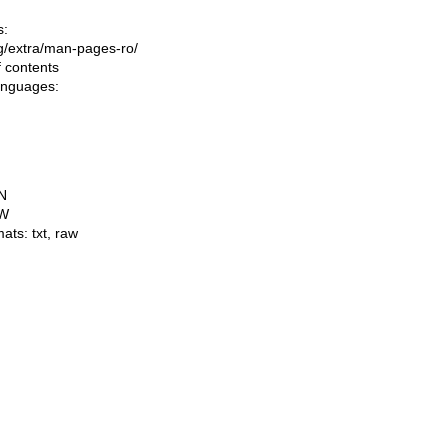
s:
ing/extra/man-pages-ro/
f contents
languages:
N
W
mats:
txt
,
raw