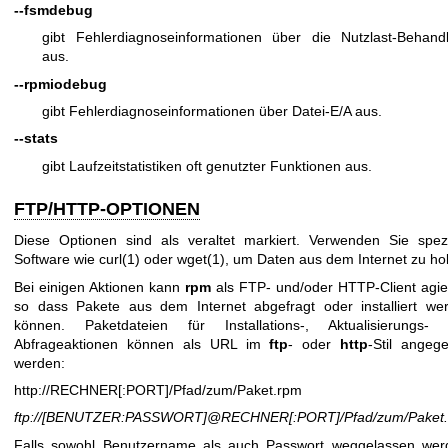
--fsmdebug
gibt Fehlerdiagnoseinformationen über die Nutzlast-Behand
aus.
--rpmiodebug
gibt Fehlerdiagnoseinformationen über Datei-E/A aus.
--stats
gibt Laufzeitstatistiken oft genutzter Funktionen aus.
FTP/HTTP-OPTIONEN
Diese Optionen sind als veraltet markiert. Verwenden Sie spezi
Software wie
curl(1)
oder
wget(1)
, um Daten aus dem Internet zu ho
Bei einigen Aktionen kann
rpm
als FTP- und/oder HTTP-Client agie
so dass Pakete aus dem Internet abgefragt oder installiert we
können. Paketdateien für Installations-, Aktualisierungs-
Abfrageaktionen können als URL im
ftp
- oder
http
-Stil angeg
werden:
http://RECHNER[:PORT]/Pfad/zum/Paket.rpm
ftp://[BENUTZER:PASSWORT]@RECHNER[:PORT]/Pfad/zum/Paket
Falls sowohl Benutzername als auch Passwort weggelassen wer