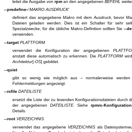
leitet die Ausgabe von
rpm
an den angegebenen
BEFEHL
weiter
--predefine
='
MAKRO
AUSDRUCK
'
definiert das angegebene
Makro
mit dem
Ausdruck
, bevor Ma
Dateien geladen werden. Dies ist ein Schalter für sehr sel
Spezialzwecke; für die übliche Makro-Definition sollten Sie
--de
verwenden.
--target
PLATTFORM
verwendet die Konfiguration der angegebenen
PLATTF
anstatt diese automatisch zu erkennen. Die
PLATTFORM
wird
Architektur
[-
OS
] gebildet.
--quiet
gibt so wenig wie möglich aus – normalerweise werden
Fehlermeldungen angezeigt.
--rcfile
DATEILISTE
ersetzt die Liste der zu lesenden Konfigurationsdateien durch di
der angegebenen
DATEILISTE
. Siehe
rpmrc-Konfiguration
Details.
--root
VERZEICHNIS
verwendet das angegebene
VERZEICHNIS
als Dateisystemwu