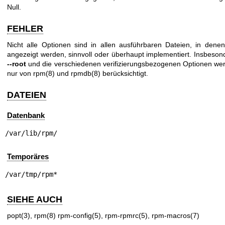
Null.
FEHLER
Nicht alle Optionen sind in allen ausführbaren Dateien, in denen
angezeigt werden, sinnvoll oder überhaupt implementiert. Insbeson
--root
und die verschiedenen verifizierungsbezogenen Optionen we
nur von
rpm(8)
und
rpmdb(8)
berücksichtigt.
DATEIEN
Datenbank
/var/lib/rpm/
Temporäres
/var/tmp/rpm*
SIEHE AUCH
popt(3)
,
rpm(8)
rpm-config(5)
,
rpm-rpmrc(5)
,
rpm-macros(7)