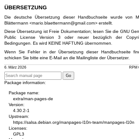
ÜBERSETZUNG
Die deutsche Übersetzung dieser Handbuchseite wurde von M
Blättermann <mario.blaettermann@gmail.com> erstellt.
Diese Übersetzung ist Freie Dokumentation; lesen Sie die
GNU Gen
Public License Version 3
oder neuer bezüglich der Copyri
Bedingungen. Es wird KEINE HAFTUNG übernommen.
Wenn Sie Fehler in der Übersetzung dieser Handbuchseite fin
schicken Sie bitte eine E-Mail an die
Mailingliste der Übersetzer
.
6. März 2026
RPM 6
Package information:
Package name:
extra/man-pages-de
Version:
4.30.2-1
Upstream:
https://salsa.debian.org/manpages-l10n-team/manpages-l10n
Licenses:
GPL3