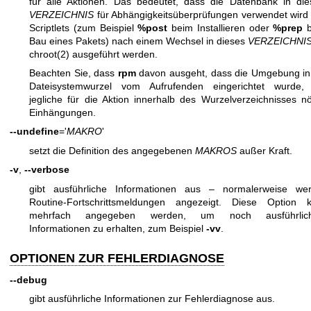
für alle Aktionen. Das bedeutet, dass die Datenbank in di
VERZEICHNIS
für Abhängigkeitsüberprüfungen verwendet wird
Scriptlets (zum Beispiel
%post
beim Installieren oder
%prep
b
Bau eines Pakets) nach einem Wechsel in dieses
VERZEICHNI
chroot(2)
ausgeführt werden.
Beachten Sie, dass
rpm
davon ausgeht, dass die Umgebung in
Dateisystemwurzel vom Aufrufenden eingerichtet wurde,
jegliche für die Aktion innerhalb des Wurzelverzeichnisses nö
Einhängungen.
--undefine
='
MAKRO
'
setzt die Definition des angegebenen
MAKROS
außer Kraft.
-v
,
--verbose
gibt ausführliche Informationen aus – normalerweise we
Routine-Fortschrittsmeldungen angezeigt. Diese Option 
mehrfach angegeben werden, um noch ausführlich
Informationen zu erhalten, zum Beispiel
-vv
.
OPTIONEN ZUR FEHLERDIAGNOSE
--debug
gibt ausführliche Informationen zur Fehlerdiagnose aus.