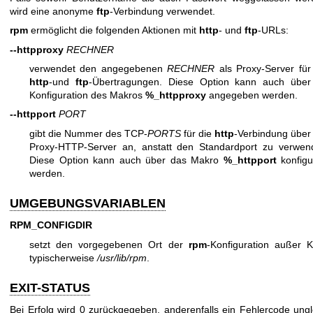
wird eine anonyme
ftp
-Verbindung verwendet.
rpm
ermöglicht die folgenden Aktionen mit
http
- und
ftp
-URLs:
--httpproxy
RECHNER
verwendet den angegebenen
RECHNER
als Proxy-Server für 
http
-und
ftp
-Übertragungen. Diese Option kann auch über
Konfiguration des Makros
%_httpproxy
angegeben werden.
--httpport
PORT
gibt die Nummer des TCP-
PORTS
für die
http
-Verbindung über
Proxy-HTTP-Server an, anstatt den Standardport zu verwen
Diese Option kann auch über das Makro
%_httpport
konfigur
werden.
UMGEBUNGSVARIABLEN
RPM_CONFIGDIR
setzt den vorgegebenen Ort der
rpm
-Konfiguration außer Kr
typischerweise
/usr/lib/rpm
.
EXIT-STATUS
Bei Erfolg wird 0 zurückgegeben, anderenfalls ein Fehlercode ungl