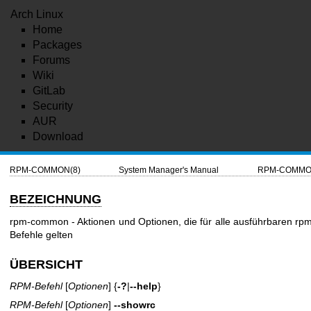
Arch Linux
Home
Packages
Forums
Wiki
GitLab
Security
AUR
Download
RPM-COMMON(8)
System Manager's Manual
RPM-COMMO
BEZEICHNUNG
rpm-common - Aktionen und Optionen, die für alle ausführbaren
rpm
Befehle gelten
ÜBERSICHT
RPM-Befehl
[
Optionen
] {
-?
|
--help
}
RPM-Befehl
[
Optionen
]
--showrc