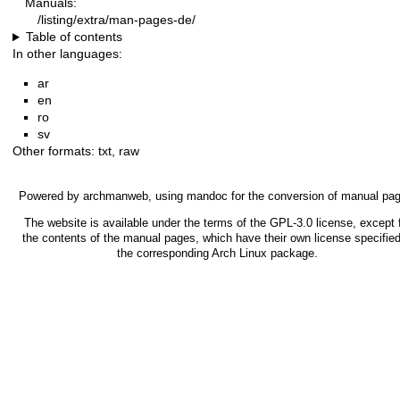
Manuals:
/listing/extra/man-pages-de/
Table of contents
In other languages:
ar
en
ro
sv
Other formats:
txt
,
raw
Powered by
archmanweb
, using
mandoc
for the conversion of manual pa
The website is available under the terms of the
GPL-3.0
license, except 
the contents of the manual pages, which have their own license specified
the corresponding Arch Linux package.