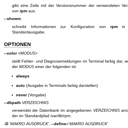
gibt eine Zeile mit der Versionsnummer der verwendeten Ver
von
rpm
aus.
--showrc
schreibt Informationen zur Konfiguration von
rpm
in 
Standardausgabe.
OPTIONEN
--color
<
MODUS
>
stellt Fehler- und Diagnosemeldungen im Terminal farbig dar, w
der
MODUS
einer der folgenden ist:
always
auto
(Ausgabe in Terminals farbig darstellen)
never
(Vorgabe)
--dbpath
VERZEICHNIS
verwendet die Datenbank im angegebenen
VERZEICHNIS
anst
der im Standardpfad
/var/lib/rpm
.
-D
'
MAKRO
AUSDRUCK
',
--define
='
MAKRO
AUSDRUCK
'