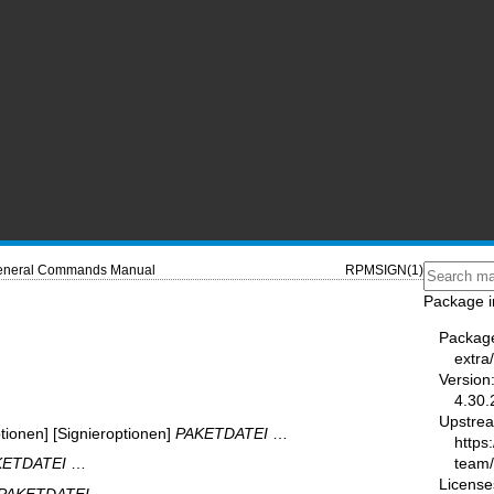
neral Commands Manual
RPMSIGN(1)
Package i
Packag
extra
Version
4.30.
Upstre
ptionen] [Signieroptionen]
PAKETDATEI
…
https
team
KETDATEI
…
License
PAKETDATEI
…