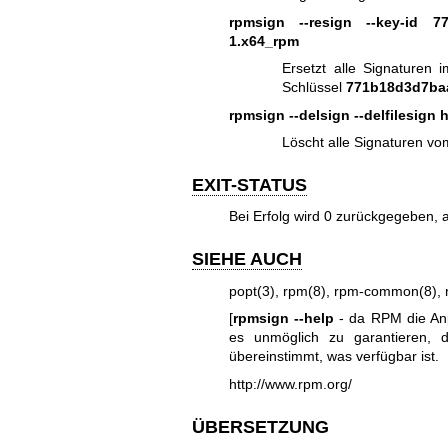
rpmsign --resign --key-id 7
1.x64_rpm
Ersetzt alle Signaturen
Schlüssel
771b18d3d7ba
rpmsign --delsign --delfilesign 
Löscht alle Signaturen v
EXIT-STATUS
Bei Erfolg wird 0 zurückgegeben, a
SIEHE AUCH
popt(3)
,
rpm(8)
,
rpm-common(8)
,
[
rpmsign --help
- da RPM die Anpa
es unmöglich zu garantieren, 
übereinstimmt, was verfügbar ist.
http://www.rpm.org/
ÜBERSETZUNG