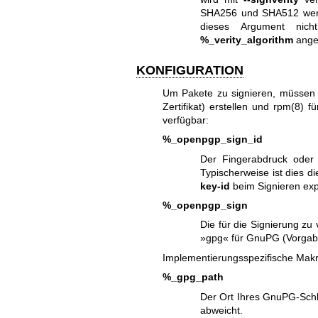
SHA256 und SHA512 werde
dieses Argument nic
%_verity_algorithm
ange
KONFIGURATION
Um Pakete zu signieren, müssen 
Zertifikat) erstellen und
rpm(8)
fü
verfügbar:
%_openpgp_sign_id
Der Fingerabdruck oder 
Typischerweise ist dies d
key-id
beim Signieren exp
%_openpgp_sign
Die für die Signierung 
»gpg« für GnuPG (Vorgabe 
Implementierungsspezifische Makr
%_gpg_path
Der Ort Ihres GnuPG-Schl
abweicht.