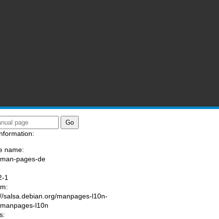
nformation:
e name:
/man-pages-de
:
2-1
am:
://salsa.debian.org/manpages-l10n-
/manpages-l10n
s: