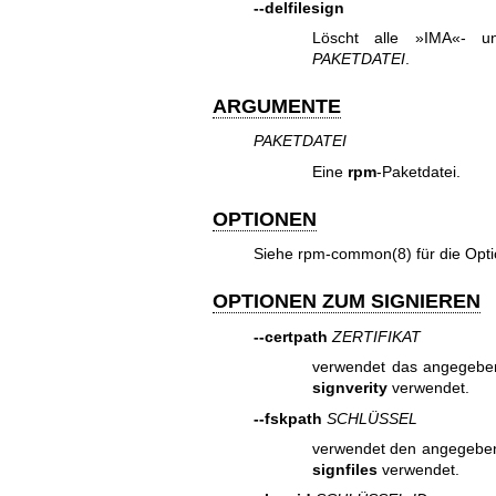
--delfilesign
Löscht alle »IMA«- un
PAKETDATEI
.
ARGUMENTE
PAKETDATEI
Eine
rpm
-Paketdatei.
OPTIONEN
Siehe
rpm-common(8)
für die Opti
OPTIONEN ZUM SIGNIEREN
--certpath
ZERTIFIKAT
verwendet das angegeb
signverity
verwendet.
--fskpath
SCHLÜSSEL
verwendet den angegeb
signfiles
verwendet.