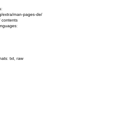
s:
ing/extra/man-pages-de/
f contents
languages:
mats:
txt
,
raw