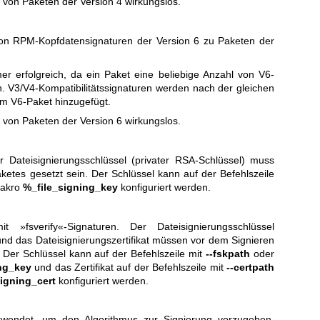
g von Paketen der Version 4 wirkungslos.
von RPM-Kopfdatensignaturen der Version 6 zu Paketen der
er erfolgreich, da ein Paket eine beliebige Anzahl von V6-
. V3/V4-Kompatibilitätssignaturen werden nach der gleichen
m V6-Paket hinzugefügt.
g von Paketen der Version 6 wirkungslos.
er Dateisignierungsschlüssel (privater RSA-Schlüssel) muss
etes gesetzt sein. Der Schlüssel kann auf der Befehlszeile
akro
%_file_signing_key
konfiguriert werden.
it »fsverify«-Signaturen. Der Dateisignierungsschlüssel
und das Dateisignierungszertifikat müssen vor dem Signieren
 Der Schlüssel kann auf der Befehlszeile mit
--fskpath
oder
ng_key
und das Zertifikat auf der Befehlszeile mit
--certpath
igning_cert
konfiguriert werden.
wendet, um den Algorithmus zur Signierung vorzugeben.