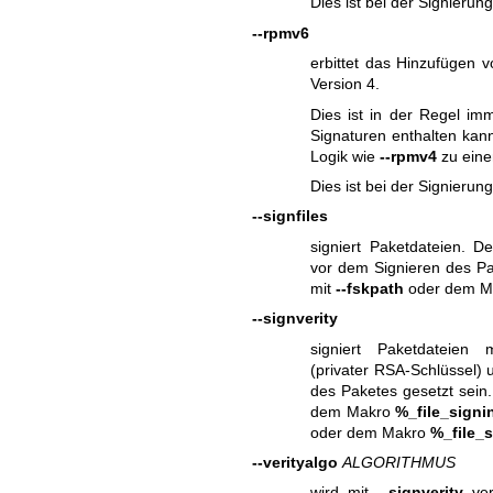
Dies ist bei der Signierun
--rpmv6
erbittet das Hinzufügen 
Version 4.
Dies ist in der Regel imm
Signaturen enthalten kann
Logik wie
--rpmv4
zu eine
Dies ist bei der Signierun
--signfiles
signiert Paketdateien. D
vor dem Signieren des Pak
mit
--fskpath
oder dem M
--signverity
signiert Paketdateien m
(privater RSA-Schlüssel) 
des Paketes gesetzt sein.
dem Makro
%_file_signi
oder dem Makro
%_file_s
--verityalgo
ALGORITHMUS
wird mit
--signverity
ver