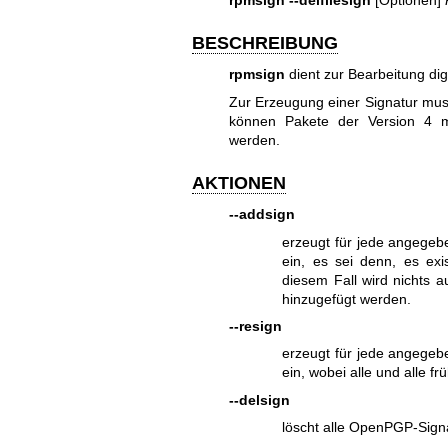
BESCHREIBUNG
rpmsign
dient zur Bearbeitung di
Zur Erzeugung einer Signatur mu
können Pakete der Version 4 m
werden.
AKTIONEN
--addsign
erzeugt für jede angege
ein, es sei denn, es exis
diesem Fall wird nichts a
hinzugefügt werden.
--resign
erzeugt für jede angege
ein, wobei alle und alle f
--delsign
löscht alle OpenPGP-Sig