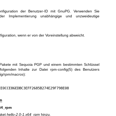
onfiguration der Benutzer-ID mit GnuPG. Verwenden Sie
der Implementierung unabhängige und unzweideutige
figuration, wenn er von der Voreinstellung abweicht.
 Pakete mit Sequoia PGP und einem bestimmten Schlüssel
 folgenden Inhalte zur Datei
rpm-config(5)
des Benutzers
fig/rpm/macros
):
EE0CCE86EDBC3EFF2685B274E29F798E08
en
x64_rpm
aket
hello-2.0-1.x64_rpm
hinzu.