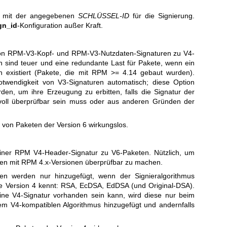
l mit der angegebenen
SCHLÜSSEL-ID
für die Signierung.
gn_id
-Konfiguration außer Kraft.
 von RPM-V3-Kopf- und RPM-V3-Nutzdaten-Signaturen zu V4-
n sind teuer und eine redundante Last für Pakete, wenn ein
h existiert (Pakete, die mit RPM >= 4.14 gebaut wurden).
twendigkeit von V3-Signaturen automatisch; diese Option
en, um ihre Erzeugung zu erbitten, falls die Signatur der
oll überprüfbar sein muss oder aus anderen Gründen der
g von Paketen der Version 6 wirkungslos.
einer RPM V4-Header-Signatur zu V6-Paketen. Nützlich, um
ten mit RPM 4.x-Versionen überprüfbar zu machen.
uren werden nur hinzugefügt, wenn der Signieralgorithmus
die Version 4 kennt: RSA, EcDSA, EdDSA (und Original-DSA).
ine V4-Signatur vorhanden sein kann, wird diese nur beim
em V4-kompatiblen Algorithmus hinzugefügt und andernfalls