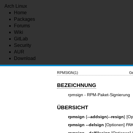
Arch Linux
Home
Packages
Forums
Wiki
GitLab
Security
AUR
Download
RPMSIGN(1)
Ge
BEZEICHNUNG
rpmsign - RPM-Paket-Signierung
ÜBERSICHT
rpmsign
{
--addsign
|
--resign
} [O
rpmsign
--delsign
[Optionen]
PA
rpmsign
--delfilesign
[Optionen]