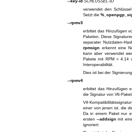
--key-id
SCHLÜSSEL-ID
verwendet den Schlüsse
Setzt die
%_openpgp_si
--rpmv3
erbittet das Hinzufügen
Paketen. Diese Signature
separater Nutzdaten-Has
rpmsign
erkennt eine No
kann aber verwendet werd
Pakete mit RPM < 4.14 v
Interoperabilität.
Dies ist bei der Signierun
--rpmv4
erbittet das Hinzufügen 
die Signatur von V6-Pake
V4-Kompatibilitätssignat
einer von jenen ist, die 
Da in einem Paket nur e
ersten
--addsign
mit ein
ignoriert.