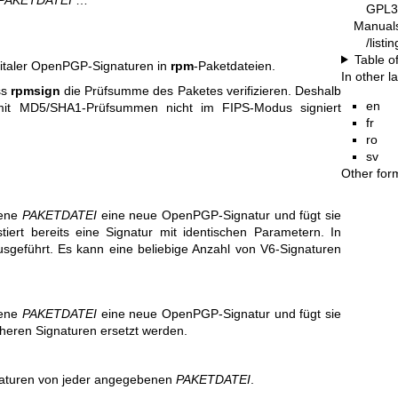
GPL3
Manual
/list
Table o
gitaler OpenPGP-Signaturen in
rpm
-Paketdateien.
In other 
ss
rpmsign
die Prüfsumme des Paketes verifizieren. Deshalb
en
it MD5/SHA1-Prüfsummen nicht im FIPS-Modus signiert
fr
ro
sv
Other for
bene
PAKETDATEI
eine neue OpenPGP-Signatur und fügt sie
tiert bereits eine Signatur mit identischen Parametern. In
usgeführt. Es kann eine beliebige Anzahl von V6-Signaturen
bene
PAKETDATEI
eine neue OpenPGP-Signatur und fügt sie
rüheren Signaturen ersetzt werden.
naturen von jeder angegebenen
PAKETDATEI
.