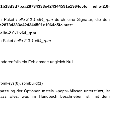
71b18d3d7baa28734333c424344591e1964c5fc hello-2.0-
 im Paket
hello-2.0-1.x64_rpm
durch eine Signatur, die den
a28734333c424344591e1964c5fc
nutzt.
hello-2.0-1.x64_rpm
om Paket
hello-2.0-1.x64_rpm
.
nderenfalls ein Fehlercode ungleich Null.
rpmkeys(8)
,
rpmbuild(1)
ssung der Optionen mittels »popt«-Aliasen unterstützt, ist
dass alles, was im Handbuch beschrieben ist, mit dem