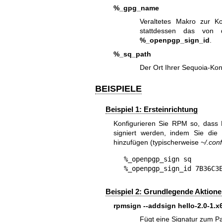
%_gpg_name
Veraltetes Makro zur K
stattdessen das von 
%_openpgp_sign_id
.
%_sq_path
Der Ort Ihrer Sequoia-Kon
BEISPIELE
Beispiel 1: Ersteinrichtung
Konfigurieren Sie RPM so, dass
signiert werden, indem Sie die
hinzufügen (typischerweise
~/.con
%_openpgp_sign sq

%_openpgp_sign_id 7B36C3
Beispiel 2: Grundlegende Aktion
rpmsign --addsign hello-2.0-1.
Fügt eine Signatur zum P