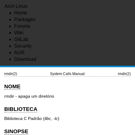
Arch Linux
Home
Packages
Forums
Wiki
GitLab
Security
AUR
Download
rmdir(2)
System Calls Manual
rmdir(2)
NOME
rmdir - apaga um diretório
BIBLIOTECA
Biblioteca C Padrão (
libc
,
-lc
)
SINOPSE