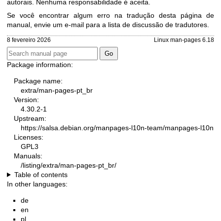
autorais. Nenhuma responsabilidade é aceita.
Se você encontrar algum erro na tradução desta página de
manual, envie um e-mail para
a lista de discussão de tradutores
.
8 fevereiro 2026
Linux man-pages 6.18
Package information:
Package name:
extra/man-pages-pt_br
Version:
4.30.2-1
Upstream:
https://salsa.debian.org/manpages-l10n-team/manpages-l10n
Licenses:
GPL3
Manuals:
/listing/extra/man-pages-pt_br/
Table of contents
In other languages:
de
en
pl