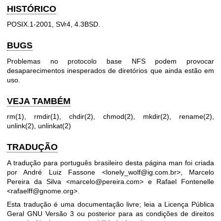
HISTÓRICO
POSIX.1-2001, SVr4, 4.3BSD.
BUGS
Problemas no protocolo base NFS podem provocar
desaparecimentos inesperados de diretórios que ainda estão em
uso.
VEJA TAMBÉM
rm(1)
,
rmdir(1)
,
chdir(2)
,
chmod(2)
,
mkdir(2)
,
rename(2)
,
unlink(2)
,
unlinkat(2)
TRADUÇÃO
A tradução para português brasileiro desta página man foi criada
por André Luiz Fassone <lonely_wolf@ig.com.br>, Marcelo
Pereira da Silva <marcelo@pereira.com> e Rafael Fontenelle
<rafaelff@gnome.org>.
Esta tradução é uma documentação livre; leia a
Licença Pública
Geral GNU Versão 3
ou posterior para as condições de direitos