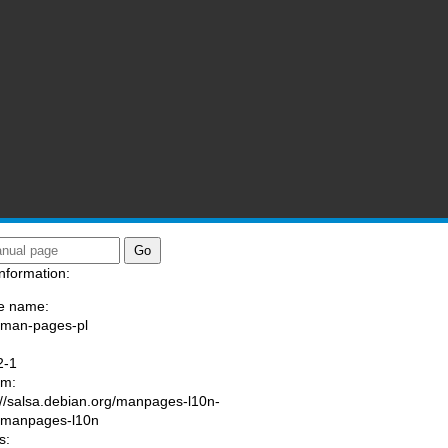
nformation:
e name:
/man-pages-pl
:
2-1
am:
://salsa.debian.org/manpages-l10n-
/manpages-l10n
s: