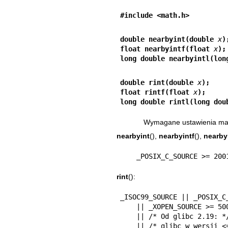
#include <math.h>
double nearbyint(double 
x
)
float nearbyintf(float 
x
);
long double nearbyintl(lon
double rint(double 
x
);
float rintf(float 
x
);
long double rintl(long dou
Wymagane ustawienia makr 
nearbyint
(),
nearbyintf
(),
nearby
    _POSIX_C_SOURCE >= 2
rint
():
_ISOC99_SOURCE || _POSIX_C_
    || _XOPEN_SOURCE >= 500

    || /* Od glibc 2.19: */ _DEFAULT_SOURCE

    || /* glibc w wersji