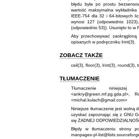
błędu była po prostu bezsensow
wartość maksymalna wykładnika j
IEEE-754 dla 32 i 64-bitowych l
wynosi 127 (odpowiednio 1023),
(odpowiednio 53)). Usunięto to w
Aby przechowywać zaokrągloną w
opisanych w podręczniku
lrint(3)
.
ZOBACZ TAKŻE
ceil(3)
,
floor(3)
,
lrint(3)
,
round(3)
,
TŁUMACZENIE
Tłumaczenie niniejszej 
<ankry@green.mf.pg.gda.pl>, 
<michal.kulach@gmail.com>
Niniejsze tłumaczenie jest wolną 
uzyskać zapoznając się z
GNU Gen
się ŻADNEJ ODPOWIEDZIALNOŚC
Błędy w tłumaczeniu strony po
manpages-pl-list@lists.sourceforg