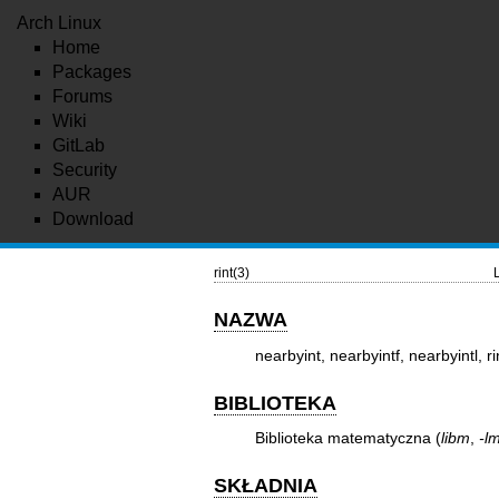
Arch Linux
Home
Packages
Forums
Wiki
GitLab
Security
AUR
Download
rint(3)
NAZWA
nearbyint, nearbyintf, nearbyintl, rin
BIBLIOTEKA
Biblioteka matematyczna (
libm
,
-l
SKŁADNIA