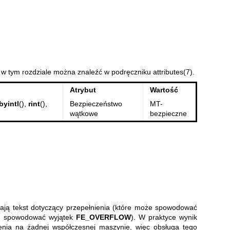
 w tym rozdziale można znaleźć w podręczniku
attributes(7)
.
Atrybut
Wartość
byintl
(),
rint
(),
Bezpieczeństwo
MT-
wątkowe
bezpieczne
ją tekst dotyczący przepełnienia (które może spowodować
 spowodować wyjątek
FE_OVERFLOW
). W praktyce wynik
nia na żadnej współczesnej maszynie, więc obsługa tego