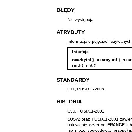
BŁĘDY
Nie występują.
ATRYBUTY
Informacje o pojęciach używanych
Interfejs
nearbyint
(),
nearbyintf
(),
near
rintf
(),
rintl
()
STANDARDY
C11, POSIX.1-2008.
HISTORIA
C99, POSIX.1-2001.
SUSv2 oraz POSIX.1-2001 zawiera
ustawienie
errno
na
ERANGE
lub
nie może spowodować przepełnie