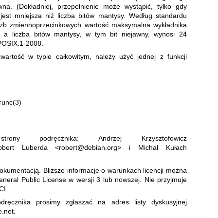
na. (Dokładniej, przepełnienie może wystąpić, tylko gdy
est mniejsza niż liczba bitów mantysy. Według standardu
iczb zmiennoprzecinkowych wartość maksymalna wykładnika
 a liczba bitów mantysy, w tym bit niejawny, wynosi 24
 POSIX.1-2008.
artość w typie całkowitym, należy użyć jednej z funkcji
trunc(3)
strony podręcznika: Andrzej Krzysztofowicz
Robert Luberda <robert@debian.org> i Michał Kułach
dokumentacją. Bliższe informacje o warunkach licencji można
eral Public License w wersji 3
lub nowszej. Nie przyjmuje
I.
dręcznika prosimy zgłaszać na adres listy dyskusyjnej
e.net
.