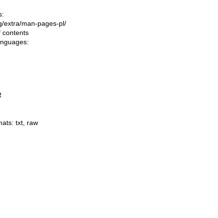
s:
ing/extra/man-pages-pl/
f contents
languages:
R
mats:
txt
,
raw