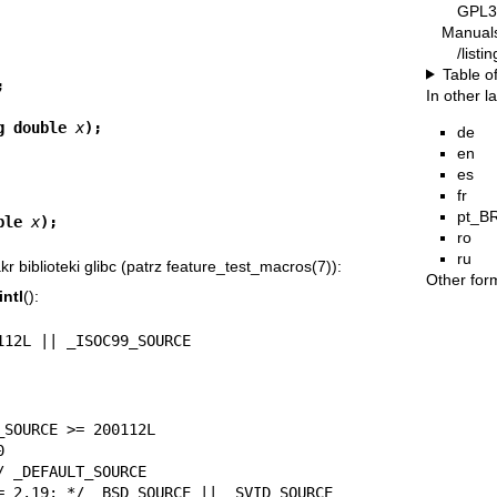
GPL3
Manual
/list
Table o
;
In other 
g double 
x
);
de
en
es
fr
pt_B
ble 
x
);
ro
ru
biblioteki glibc (patrz
feature_test_macros(7)
):
Other for
intl
():
00112L || _ISOC99_SOURCE
SOURCE >= 200112L

 <= 2.19: */ _BSD_SOURCE || _SVID_SOURCE