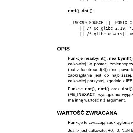
rintf
(),
rintl
():
_ISOC99_SOURCE || _POSIX_C_
    || /* Od glibc 2.19: */ _DEFAULT_SOURCE

    || /* glibc w wersji
OPIS
Funkcje
nearbyint
(),
nearbyintf
(
całkowitej w postaci zmiennoprz
(patrz
fesetround(3)
) i nie powod
zaokrąglania jest do najbliższ
całkowitej parzystej, zgodnie z IE
Funkcje
rint
(),
rintf
() oraz
rintl
(
(
FE_INEXACT
, wystąpienie wyj
ma inną wartość niż argument.
WARTOŚĆ ZWRACANA
Funkcje te zwracają zaokrągloną w
Jeśli
x
jest całkowite, +0, -0, NaN