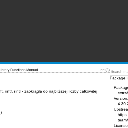
Library Functions Manual
rint(3)
Package i
Packag
t, rintf, rintl - zaokrągla do najbliższej liczby całkowitej
extra
Version
4.30.
Upstre
m
)
https
team
License