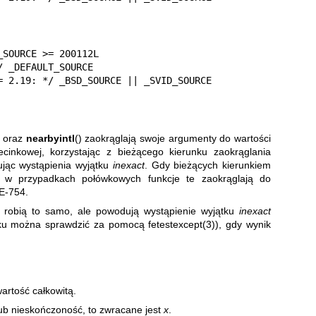
SOURCE >= 200112L

 <= 2.19: */ _BSD_SOURCE || _SVID_SOURCE
) oraz
nearbyintl
() zaokrąglają swoje argumenty do wartości
ecinkowej, korzystając z bieżącego kierunku zaokrąglania
ując wystąpienia wyjątku
inexact
. Gdy bieżących kierunkiem
ej, w przypadkach połówkowych funkcje te zaokrąglają do
EE-754.
) robią to samo, ale powodują wystąpienie wyjątku
inexact
ątku można sprawdzić za pomocą
fetestexcept(3)
), gdy wynik
artość całkowitą.
 lub nieskończoność, to zwracane jest
x
.