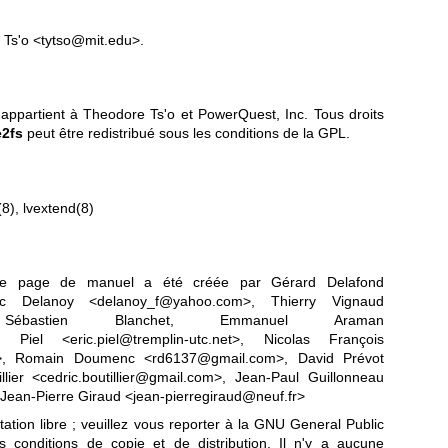
 Ts'o <tytso@mit.edu>.
appartient à Theodore Ts'o et PowerQuest, Inc. Tous droits
e2fs
peut être redistribué sous les conditions de la GPL.
(8)
,
lvextend(8)
ette page de manuel a été créée par Gérard Delafond
ric Delanoy <delanoy_f@yahoo.com>, Thierry Vignaud
m>, Sébastien Blanchet, Emmanuel Araman
Piel <eric.piel@tremplin-utc.net>, Nicolas François
net>, Romain Doumenc <rd6137@gmail.com>, David Prévot
llier <cedric.boutillier@gmail.com>, Jean-Paul Guillonneau
 Jean-Pierre Giraud <jean-pierregiraud@neuf.fr>
tion libre ; veuillez vous reporter à la
GNU General Public
 conditions de copie et de distribution. Il n'y a aucune