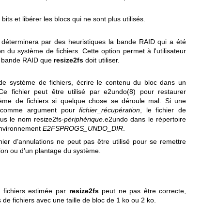
 bits et libérer les blocs qui ne sont plus utilisés.
déterminera par des heuristiques la bande RAID qui a été
on du système de fichiers. Cette option permet à l'utilisateur
la bande RAID que
resize2fs
doit utiliser.
de système de fichiers, écrire le contenu du bloc dans un
 Ce fichier peut être utilisé par
e2undo(8)
pour restaurer
tème de fichiers si quelque chose se déroule mal. Si une
ie comme argument pour
fichier_récupération
, le fichier de
ous le nom resize2fs-
périphérique
.e2undo dans le répertoire
’environnement
E2FSPROGS_UNDO_DIR
.
er d’annulations ne peut pas être utilisé pour se remettre
ion ou d'un plantage du système.
 fichiers estimée par
resize2fs
peut ne pas être correcte,
de fichiers avec une taille de bloc de 1 ko ou 2 ko.