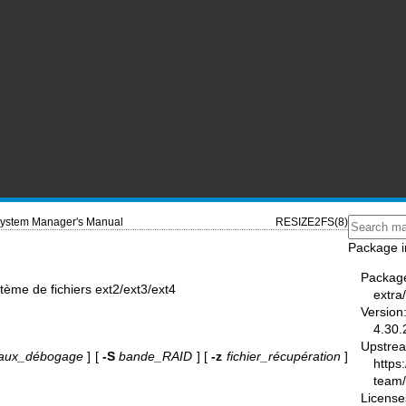
ystem Manager's Manual
RESIZE2FS(8)
Package i
Packag
tème de fichiers ext2/ext3/ext4
extra
Version
4.30.
Upstre
aux_débogage
] [
-S
bande_RAID
] [
-z
fichier_récupération
]
https
team
License