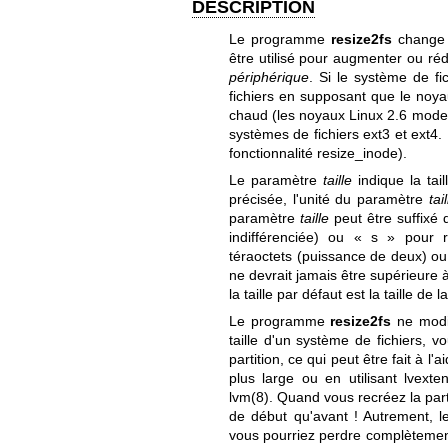
DESCRIPTION
Le programme
resize2fs
change l
être utilisé pour augmenter ou réd
périphérique
. Si le système de fi
fichiers en supposant que le noya
chaud (les noyaux Linux 2.6 moder
systèmes de fichiers ext3 et ext4. 
fonctionnalité resize_inode).
Le paramètre
taille
indique la tai
précisée, l'unité du paramètre
tai
paramètre
taille
peut être suffixé 
indifférenciée) ou « s » pour r
téraoctets (puissance de deux) o
ne devrait jamais être supérieure à 
la taille par défaut est la taille de la
Le programme
resize2fs
ne modif
taille d'un système de fichiers, 
partition, ce qui peut être fait à l'
plus large ou en utilisant
lvexte
lvm(8)
. Quand vous recréez la par
de début qu'avant ! Autrement, 
vous pourriez perdre complètement