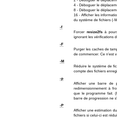
4 - Déboguer le déplace
8 - Déboguer le déplacem
16 - Afficher les informat
du système de fichiers (-
-f
Forcer
resize2fs
à pours
ignorant les vérifications
-F
Purger les caches de tamp
de commencer. Ce n'est vr
-M
Réduire le système de fic
compte des fichiers enregi
-p
Afficher une barre de
redimensionnement à froid
que le programme fait. (P
barre de progression ne s'
-P
Afficher une estimation d
fichiers si celui-ci est rédu