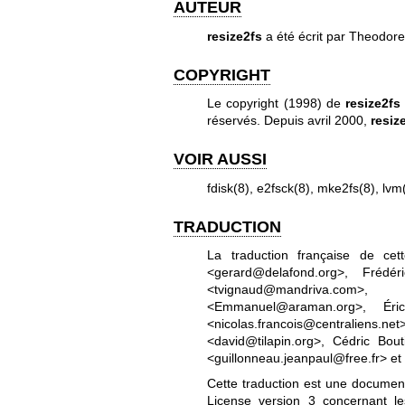
AUTEUR
resize2fs
a été écrit par Theodore
COPYRIGHT
Le copyright (1998) de
resize2fs
réservés. Depuis avril 2000,
resiz
VOIR AUSSI
fdisk(8)
,
e2fsck(8)
,
mke2fs(8)
,
lvm
TRADUCTION
La traduction française de c
<gerard@delafond.org>, Frédé
<tvignaud@mandriva.co
<Emmanuel@araman.org>, Éric 
<nicolas.francois@centraliens.
<david@tilapin.org>, Cédric Bouti
<guillonneau.jeanpaul@free.fr> et
Cette traduction est une documenta
License version 3
concernant les