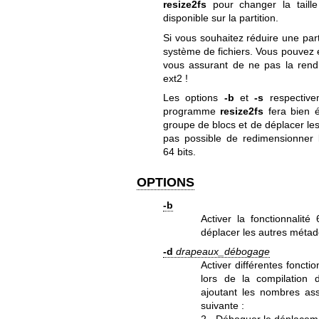
resize2fs
pour changer la taille 
disponible sur la partition.
Si vous souhaitez réduire une part
système de fichiers. Vous pouvez e
vous assurant de ne pas la rendre
ext2 !
Les options
-b
et
-s
respectivem
programme
resize2fs
fera bien é
groupe de blocs et de déplacer les
pas possible de redimensionner 
64 bits.
OPTIONS
-b
Activer la fonctionnalité
déplacer les autres métad
-d
drapeaux_débogage
Activer différentes fonct
lors de la compilatio
ajoutant les nombres ass
suivante :
2 - Déboguer le déplacem