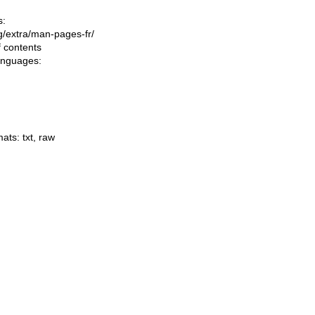
s:
ing/extra/man-pages-fr/
f contents
languages:
mats:
txt
,
raw