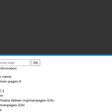
nformation:
e name:
/man-pages-fr
:
2-1
am:
://salsa.debian.org/manpages-l10n-
/manpages-l10n
s: