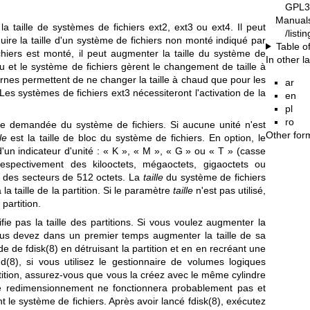
GPL3
Manual
a taille de systèmes de fichiers ext2, ext3 ou ext4. Il peut
/list
uire la taille d'un système de fichiers non monté indiqué par
Table o
chiers est monté, il peut augmenter la taille du système de
In other 
u et le système de fichiers gèrent le changement de taille à
nes permettent de ne changer la taille à chaud que pour les
ar
Les systèmes de fichiers ext3 nécessiteront l'activation de la
en
pl
ro
lle demandée du système de fichiers. Si aucune unité n'est
Other for
lle
est la taille de bloc du système de fichiers. En option, le
d'un indicateur d'unité : « K », « M », « G » ou « T » (casse
espectivement des kilooctets, mégaoctets, gigaoctets ou
u des secteurs de 512 octets. La
taille
du système de fichiers
la taille de la partition. Si le paramètre
taille
n'est pas utilisé,
 partition.
ie pas la taille des partitions. Si vous voulez augmenter la
vous devez dans un premier temps augmenter la taille de sa
aide de
fdisk(8)
en détruisant la partition et en en recréant une
nd(8)
, si vous utilisez le gestionnaire de volumes logiques
tition, assurez-vous que vous la créez avec le même cylindre
le redimensionnement ne fonctionnera probablement pas et
 le système de fichiers. Après avoir lancé
fdisk(8)
, exécutez