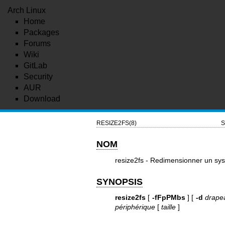
Arch Linux
Home
Packages
Forums
Wiki
GitLab
Security
AUR
Download
RESIZE2FS(8)
S
NOM
resize2fs - Redimensionner un sys
SYNOPSIS
resize2fs
[
-fFpPMbs
] [
-d
drape
périphérique
[
taille
]