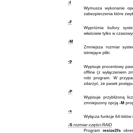
-f
Wymusza wykonanie oper
zabezpieczenia które zwyk
-F
Wypróżnia bufory syst
właściwie tylko w czasow
-M
Zmniejsza rozmiar syst
istniejące pliki.
-p
Wypisuje procentowy pas
offline (z wyłączeniem z
robi program. W przypa
zdarzyć, że pasek postępu
-P
Wypisuje przybliżoną lic
zmniejszony opcją
-M
pro
-s
Wyłącza funkcje 64-bitów 
-S
rozmiar-części-RAID
Program
resize2fs
okreś