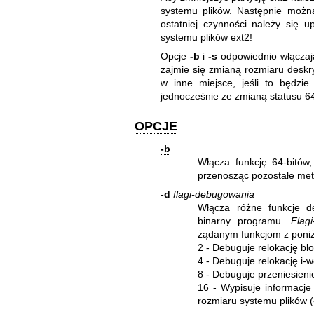
systemu plików. Następnie moż
ostatniej czynności należy się 
systemu plików ext2!
Opcje
-b
i
-s
odpowiednio włączają
zajmie się zmianą rozmiaru deskr
w inne miejsce, jeśli to będzi
jednocześnie ze zmianą statusu 6
OPCJE
-b
Włącza funkcję 64-bitów
przenosząc pozostałe met
-d
flagi-debugowania
Włącza różne funkcje de
binarny programu.
Flag
żądanym funkcjom z poniżs
2 - Debuguje relokację bl
4 - Debuguje relokację i-
8 - Debuguje przeniesienie
16 - Wypisuje informacj
rozmiaru systemu plików 