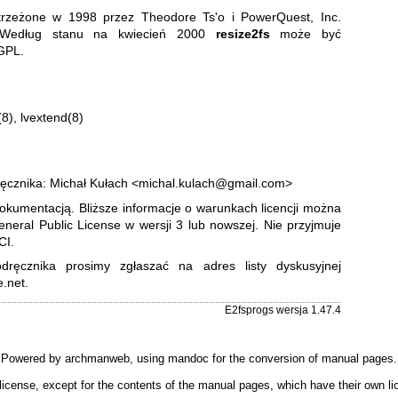
strzeżone w 1998 przez Theodore Ts'o i PowerQuest, Inc.
. Według stanu na kwiecień 2000
resize2fs
może być
GPL.
(8)
,
lvextend(8)
dręcznika: Michał Kułach <michal.kulach@gmail.com>
dokumentacją. Bliższe informacje o warunkach licencji można
eral Public License w wersji 3
lub nowszej. Nie przyjmuje
I.
dręcznika prosimy zgłaszać na adres listy dyskusyjnej
e.net
.
E2fsprogs wersja 1.47.4
Powered by
archmanweb
, using
mandoc
for the conversion of manual pages.
license, except for the contents of the manual pages, which have their own li