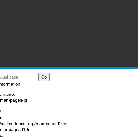
nformation:
e name:
/man-pages-pl
:
2-1
am:
://salsa.debian.org/manpages-l10n-
/manpages-l10n
s: