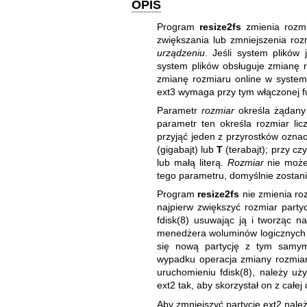
OPIS
Program
resize2fs
zmienia rozmi
zwiększania lub zmniejszenia ro
urządzeniu
. Jeśli system plików 
system plików obsługuje zmianę r
zmianę rozmiaru online w system
ext3 wymaga przy tym włączonej fu
Parametr
rozmiar
określa żądany 
parametr ten określa rozmiar li
przyjąć jeden z przyrostków ozna
(gigabajt) lub
T
(terabajt); przy c
lub małą literą.
Rozmiar
nie może 
tego parametru, domyślnie zostanie
Program
resize2fs
nie zmienia roz
najpierw zwiększyć rozmiar party
fdisk(8)
usuwając ją i tworząc 
menedżera woluminów logicznyc
się nową partycję z tym samy
wypadku operacja zmiany rozmiaru
uruchomieniu
fdisk(8)
, należy u
ext2 tak, aby skorzystał on z całej
Aby zmniejszyć partycję ext2 nale