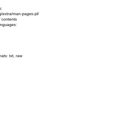
s:
ing/extra/man-pages-pl/
f contents
languages:
mats:
txt
,
raw