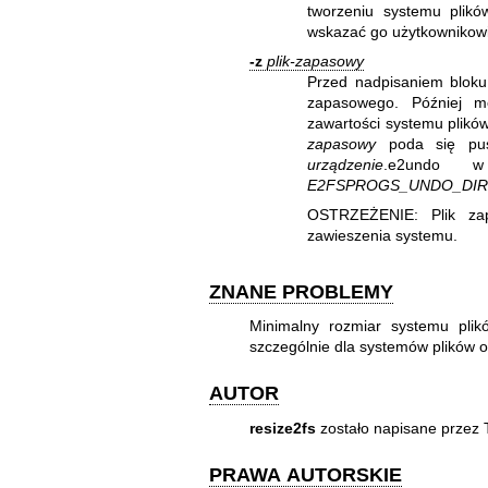
tworzeniu systemu plik
wskazać go użytkownikowi
-z
plik-zapasowy
Przed nadpisaniem bloku 
zapasowego. Później m
zawartości systemu plików 
zapasowy
poda się pust
urządzenie
.e2undo w
E2FSPROGS_UNDO_DI
OSTRZEŻENIE: Plik zap
zawieszenia systemu.
ZNANE PROBLEMY
Minimalny rozmiar systemu plik
szczególnie dla systemów plików o
AUTOR
resize2fs
zostało napisane przez 
PRAWA AUTORSKIE