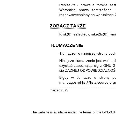
Resize2fs - prawa autorskie za
Wszystkie prawa zastrzeżone
rozpowszechniany na warunkach 
ZOBACZ TAKŻE
fdisk(8)
,
e2fsck(8)
,
mke2fs(8)
,
lvm
TŁUMACZENIE
Tłumaczenie niniejszej strony po
Niniejsze tłumaczenie jest wolną 
uzyskać zapoznając się z
GNU Gen
się ŻADNEJ ODPOWIEDZIALNOŚC
Błędy w tłumaczeniu strony po
manpages-pl-list@lists.sourceforg
marzec 2025
The website is available under the terms of the
GPL-3.0