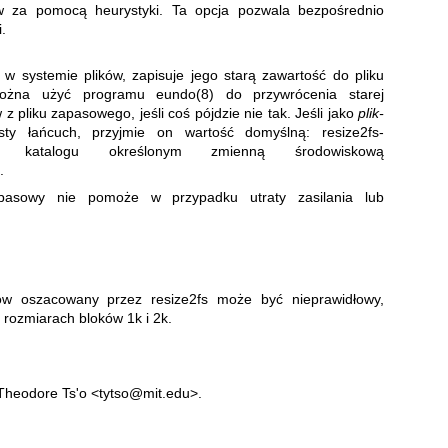
ów za pomocą heurystyki. Ta opcja pozwala bezpośrednio
.
w systemie plików, zapisuje jego starą zawartość do pliku
ożna użyć programu eundo(8) do przywrócenia starej
z pliku zapasowego, jeśli coś pójdzie nie tak. Jeśli jako
plik-
y łańcuch, przyjmie on wartość domyślną: resize2fs-
 katalogu określonym zmienną środowiskową
R
.
asowy nie pomoże w przypadku utraty zasilania lub
ów oszacowany przez resize2fs może być nieprawidłowy,
 rozmiarach bloków 1k i 2k.
Theodore Ts'o <tytso@mit.edu>.