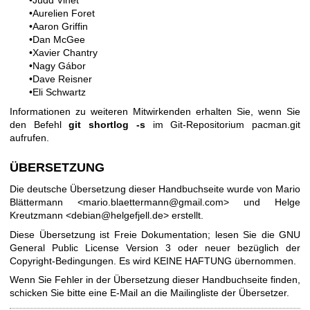
•
Judd Vinet
•
Aurelien Foret
•
Aaron Griffin
•
Dan McGee
•
Xavier Chantry
•
Nagy Gábor
•
Dave Reisner
•
Eli Schwartz
Informationen zu weiteren Mitwirkenden erhalten Sie, wenn Sie
den Befehl
git shortlog -s
im Git-Repositorium pacman.git
aufrufen.
ÜBERSETZUNG
Die deutsche Übersetzung dieser Handbuchseite wurde von Mario
Blättermann <mario.blaettermann@gmail.com> und Helge
Kreutzmann <debian@helgefjell.de> erstellt.
Diese Übersetzung ist Freie Dokumentation; lesen Sie die
GNU
General Public License Version 3
oder neuer bezüglich der
Copyright-Bedingungen. Es wird KEINE HAFTUNG übernommen.
Wenn Sie Fehler in der Übersetzung dieser Handbuchseite finden,
schicken Sie bitte eine E-Mail an die
Mailingliste der Übersetzer
.