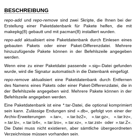
BESCHREIBUNG
repo-add
und
repo-remove
sind zwei Skripte, die Ihnen bei der
Erstellung einer Paketdatenbank für Pakete helfen, die mit
makepkg(8)
gebautt und mit
pacman(8)
installiert wurden.
repo-add
aktualisiert eine Paketdatenbank durch Einlesen eines
gebauten Pakets oder einer Paket-Differenzdatei. Mehrere
hinzuzufügende Pakete können in der Befehlszeile angegeben
werden.
Wenn eine zu einer Paketdatei passende ».sig«-Datei gefunden
wurde, wird die Signatur automatisch in die Datenbank eingefügt.
repo-remove
aktualisiert eine Paketdatenbank durch Entfernen
des Namens eines Pakets oder einer Paket-Differenzdatei, die in
der Befehlszeile angegeben wird. Mehrere Pakete können in der
Befehlszeile angegeben werden.
Eine Paketdatenbank ist eine *.tar-Datei, die optional komprimiert
sein kann. Zulässige Endungen sind ».db«, gefolgt von einer der
Archiv-Erweiterungen ».tar«, ».tar.bz2«, ».tar.gz«, ».tar.lrz«,
».tar.lz«, ».tar.lz4«, ».tar.lzo«, ».tar.xz«, ».tar.zst« oder ».tar.Z«.
Die Datei muss nicht existieren, aber sämtliche übergeordneten
Verzeichnisse müssen vorhanden sein.