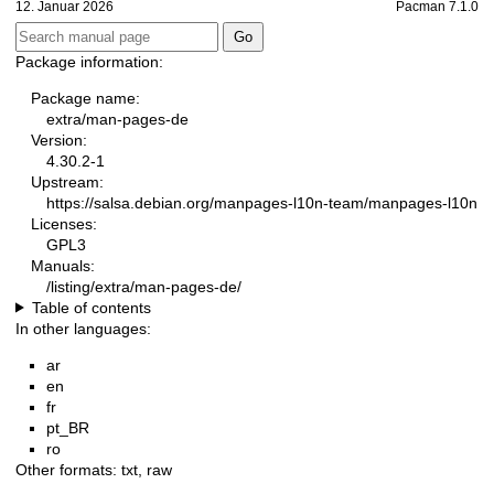
12. Januar 2026
Pacman 7.1.0
Package information:
Package name:
extra/man-pages-de
Version:
4.30.2-1
Upstream:
https://salsa.debian.org/manpages-l10n-team/manpages-l10n
Licenses:
GPL3
Manuals:
/listing/extra/man-pages-de/
Table of contents
In other languages:
ar
en
fr
pt_BR
ro
Other formats:
txt
,
raw