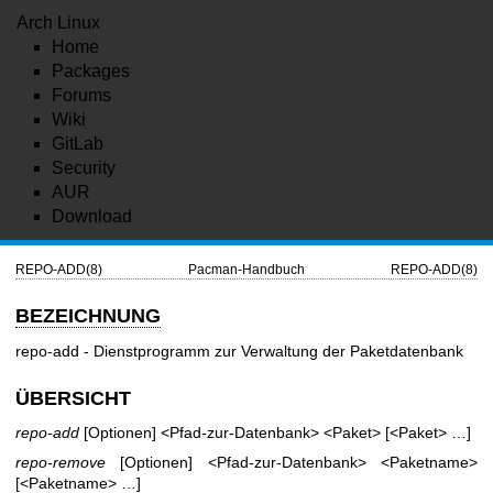
Arch Linux
Home
Packages
Forums
Wiki
GitLab
Security
AUR
Download
REPO-ADD(8)
Pacman-Handbuch
REPO-ADD(8)
BEZEICHNUNG
repo-add - Dienstprogramm zur Verwaltung der Paketdatenbank
ÜBERSICHT
repo-add
[Optionen] <Pfad-zur-Datenbank> <Paket> [<Paket> …]
repo-remove
[Optionen] <Pfad-zur-Datenbank> <Paketname>
[<Paketname> …]