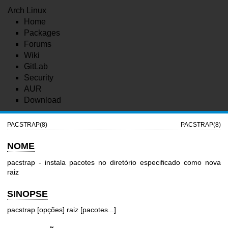
Arch Linux
Home
Packages
Forums
Wiki
GitLab
Security
AUR
Download
PACSTRAP(8)
PACSTRAP(8)
NOME
pacstrap - instala pacotes no diretório especificado como nova
raiz
SINOPSE
pacstrap [opções] raiz [pacotes...]