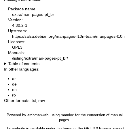
Package name:
extra/man-pages-pt_br
Version:
4.30.2-1
Upstream:
https://salsa.debian.org/manpages-l10n-team/manpages-l10n
Licenses:
GPL3
Manuals:
/listing/extra/man-pages-pt_br/
Table of contents
In other languages:
ar
de
en
ro
Other formats:
txt
,
raw
Powered by
archmanweb
, using
mandoc
for the conversion of manual
pages.
The website is available under the terms of the
GPL-3.0
license, except