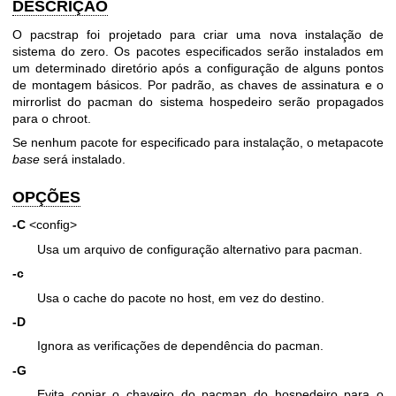
DESCRIÇÃO
O pacstrap foi projetado para criar uma nova instalação de
sistema do zero. Os pacotes especificados serão instalados em
um determinado diretório após a configuração de alguns pontos
de montagem básicos. Por padrão, as chaves de assinatura e o
mirrorlist do pacman do sistema hospedeiro serão propagados
para o chroot.
Se nenhum pacote for especificado para instalação, o metapacote
base
será instalado.
OPÇÕES
-C
<config>
Usa um arquivo de configuração alternativo para pacman.
-c
Usa o cache do pacote no host, em vez do destino.
-D
Ignora as verificações de dependência do pacman.
-G
Evita copiar o chaveiro do pacman do hospedeiro para o