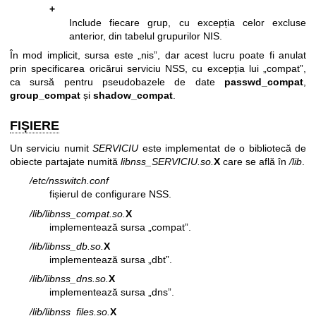
+
Include fiecare grup, cu excepția celor excluse
anterior, din tabelul grupurilor NIS.
În mod implicit, sursa este „nis”, dar acest lucru poate fi anulat
prin specificarea oricărui serviciu NSS, cu excepția lui „compat”,
ca sursă pentru pseudobazele de date
passwd_compat
,
group_compat
și
shadow_compat
.
FIȘIERE
Un serviciu numit
SERVICIU
este implementat de o bibliotecă de
obiecte partajate numită
libnss_SERVICIU.so.
X
care se află în
/lib
.
/etc/nsswitch.conf
fișierul de configurare NSS.
/lib/libnss_compat.so.
X
implementează sursa „compat”.
/lib/libnss_db.so.
X
implementează sursa „dbt”.
/lib/libnss_dns.so.
X
implementează sursa „dns”.
/lib/libnss_files.so.
X