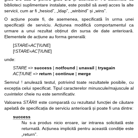
biblioteci suplimentare instalate, este posibil să aveți acces la alte
servicii, cum ar fi „hesiod”, „ldap”, „winbind” și „wins”.
O acțiune poate fi, de asemenea, specificată în urma unei
specificații de serviciu. Acțiunea modifică comportamentul ca
urmare a unui rezultat obținut din sursa de date anterioară.
Elementele de acțiune au forma generală:
[
STARE
=
ACȚIUNE
]
[!
STARE
=
ACȚIUNE
]
unde:
STARE
=>
success
|
notfound
|
unavail
|
tryagain
ACȚIUNE
=>
return
|
continue
|
merge
Semnul ! anulează testul, potrivind toate rezultatele posibile, cu
excepția celui specificat. Tipul caracterelor minuscule/majuscule al
cuvintelor cheie nu este semnificativ.
Valoarea
STĂRII
este comparată cu rezultatul funcției de căutare
apelată de specificația de serviciu anterioară și poate fi una dintre:
success
Nu s-a produs nicio eroare, iar intrarea solicitată este
returnată. Acțiunea implicită pentru această condiție este
„return”.