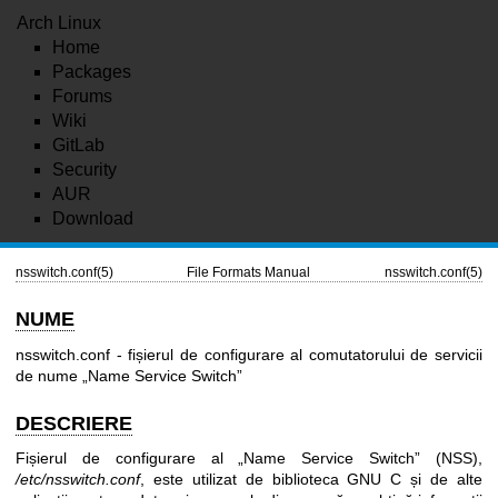
Arch Linux
Home
Packages
Forums
Wiki
GitLab
Security
AUR
Download
nsswitch.conf(5)
File Formats Manual
nsswitch.conf(5)
NUME
nsswitch.conf - fișierul de configurare al comutatorului de servicii
de nume „Name Service Switch”
DESCRIERE
Fișierul de configurare al „Name Service Switch” (NSS),
/etc/nsswitch.conf
, este utilizat de biblioteca GNU C și de alte