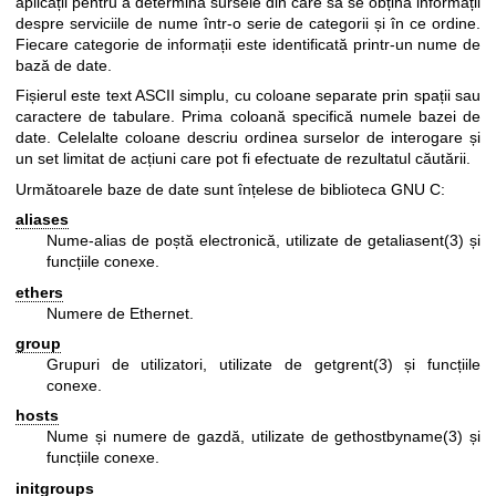
aplicații pentru a determina sursele din care să se obțină informații
despre serviciile de nume într-o serie de categorii și în ce ordine.
Fiecare categorie de informații este identificată printr-un nume de
bază de date.
Fișierul este text ASCII simplu, cu coloane separate prin spații sau
caractere de tabulare. Prima coloană specifică numele bazei de
date. Celelalte coloane descriu ordinea surselor de interogare și
un set limitat de acțiuni care pot fi efectuate de rezultatul căutării.
Următoarele baze de date sunt înțelese de biblioteca GNU C:
aliases
Nume-alias de poștă electronică, utilizate de
getaliasent(3)
și
funcțiile conexe.
ethers
Numere de Ethernet.
group
Grupuri de utilizatori, utilizate de
getgrent(3)
și funcțiile
conexe.
hosts
Nume și numere de gazdă, utilizate de
gethostbyname(3)
și
funcțiile conexe.
initgroups