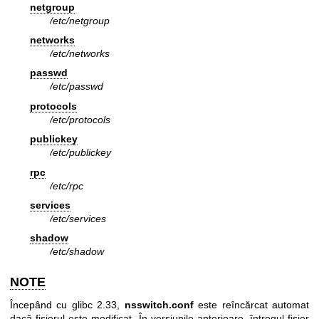
netgroup
/etc/netgroup
networks
/etc/networks
passwd
/etc/passwd
protocols
/etc/protocols
publickey
/etc/publickey
rpc
/etc/rpc
services
/etc/services
shadow
/etc/shadow
NOTE
Începând cu glibc 2.33,
nsswitch.conf
este reîncărcat automat
dacă fișierul este modificat. În versiunile anterioare, întregul fișier