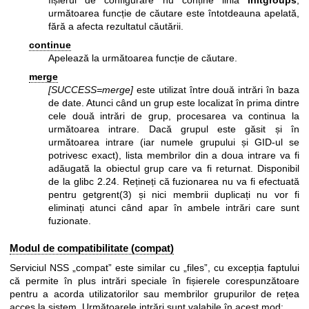
următoarea funcție de căutare este întotdeauna apelată,
fără a afecta rezultatul căutării.
continue
Apelează la următoarea funcție de căutare.
merge
[SUCCESS=merge]
este utilizat între două intrări în baza
de date. Atunci când un grup este localizat în prima dintre
cele două intrări de grup, procesarea va continua la
următoarea intrare. Dacă grupul este găsit și în
următoarea intrare (iar numele grupului și GID-ul se
potrivesc exact), lista membrilor din a doua intrare va fi
adăugată la obiectul grup care va fi returnat. Disponibil
de la glibc 2.24. Rețineți că fuzionarea nu va fi efectuată
pentru
getgrent(3)
și nici membrii duplicați nu vor fi
eliminați atunci când apar în ambele intrări care sunt
fuzionate.
Modul de compatibilitate (compat)
Serviciul NSS „compat” este similar cu „files”, cu excepția faptului
că permite în plus intrări speciale în fișierele corespunzătoare
pentru a acorda utilizatorilor sau membrilor grupurilor de rețea
acces la sistem. Următoarele intrări sunt valabile în acest mod: