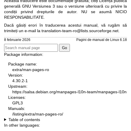
Această traducere este documentație gratuită; citiți
Licența publică
generală GNU Versiunea 3
sau o versiune ulterioară cu privire la
condiții privind drepturile de autor. NU se asumă NICIO
RESPONSABILITATE.
Dacă găsiți erori în traducerea acestui manual, vă rugăm să
trimiteți un e-mail la
translation-team-ro@lists.sourceforge.net
.
8 februarie 2026
Pagini de manual de Linux 6.18
Package information:
Package name:
extra/man-pages-ro
Version:
4.30.2-1
Upstream:
https://salsa.debian.org/manpages-l10n-team/manpages-l10n
Licenses:
GPL3
Manuals:
/listing/extra/man-pages-ro/
Table of contents
In other languages: