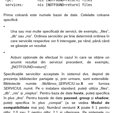
services:       nis [NOTFOUND=return] files
Prima coloană este numele bazei de date. Celelalte coloane
specifică:
•
Una sau mai multe specificații de servicii, de exemplu, „files”,
„db” sau „nis”. Ordinea serviciilor pe linie determină ordinea în
care serviciile respective vor fi interogate, pe rând, până când
se găsește un rezultat.
•
Acțiuni opționale de efectuat în cazul în care se obține un
anumit rezultat din serviciul precedent, de exemplu,
„[NOTFOUND=return]”.
Specificațiile serviciilor acceptate în sistemul dvs. depind de
prezența bibliotecilor partajate și, prin urmare, sunt extensibile.
Bibliotecile numite
/lib/libnss_ȘERVICIU.so.
X
vor furniza
SERVICIUL
numit. Pe o instalare standard, puteți utiliza „files”,
„db”, „nis” și „nisplus”. Pentru baza de date
hosts
, puteți specifica
în plus „dns”. Pentru bazele de date
passwd
,
group
și
shadow
,
puteți specifica în plus „compat” (a se vedea
Modul de
compatibilitate
mai jos). Numărul versiunii
X
poate fi 1 pentru
glibc 2.0 sau 2 pentru glibc 2.1 și ulterioare. Pe sistemele cu