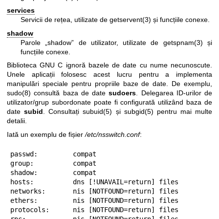
services
Servicii de rețea, utilizate de
getservent(3)
și funcțiile conexe.
shadow
Parole „shadow” de utilizator, utilizate de
getspnam(3)
și
funcțiile conexe.
Biblioteca GNU C ignoră bazele de date cu nume necunoscute.
Unele aplicații folosesc acest lucru pentru a implementa
manipulări speciale pentru propriile baze de date. De exemplu,
sudo(8)
consultă baza de date
sudoers
. Delegarea ID-urilor de
utilizator/grup subordonate poate fi configurată utilizând baza de
date
subid
. Consultați
subuid(5)
și
subgid(5)
pentru mai multe
detalii.
Iată un exemplu de fișier
/etc/nsswitch.conf
:
passwd:         compat

group:          compat

shadow:         compat

hosts:          dns [!UNAVAIL=return] files

networks:       nis [NOTFOUND=return] files

ethers:         nis [NOTFOUND=return] files

protocols:      nis [NOTFOUND=return] files

rpc:            nis [NOTFOUND=return] files
