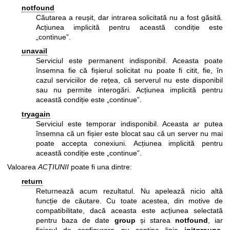
notfound
Căutarea a reușit, dar intrarea solicitată nu a fost găsită.
Acțiunea implicită pentru această condiție este
„continue”.
unavail
Serviciul este permanent indisponibil. Aceasta poate
însemna fie că fișierul solicitat nu poate fi citit, fie, în
cazul serviciilor de rețea, că serverul nu este disponibil
sau nu permite interogări. Acțiunea implicită pentru
această condiție este „continue”.
tryagain
Serviciul este temporar indisponibil. Aceasta ar putea
însemna că un fișier este blocat sau că un server nu mai
poate accepta conexiuni. Acțiunea implicită pentru
această condiție este „continue”.
Valoarea
ACȚIUNII
poate fi una dintre:
return
Returnează acum rezultatul. Nu apelează nicio altă
funcție de căutare. Cu toate acestea, din motive de
compatibilitate, dacă aceasta este acțiunea selectată
pentru baza de date
group
și starea
notfound
, iar
fișierul de configurare nu conține linia
initgroups
,