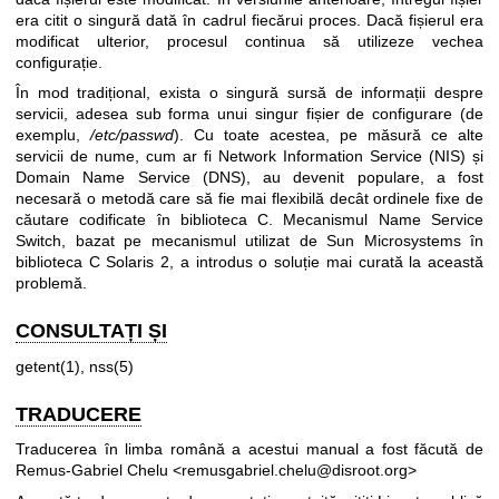
era citit o singură dată în cadrul fiecărui proces. Dacă fișierul era
modificat ulterior, procesul continua să utilizeze vechea
configurație.
În mod tradițional, exista o singură sursă de informații despre
servicii, adesea sub forma unui singur fișier de configurare (de
exemplu,
/etc/passwd
). Cu toate acestea, pe măsură ce alte
servicii de nume, cum ar fi Network Information Service (NIS) și
Domain Name Service (DNS), au devenit populare, a fost
necesară o metodă care să fie mai flexibilă decât ordinele fixe de
căutare codificate în biblioteca C. Mecanismul Name Service
Switch, bazat pe mecanismul utilizat de Sun Microsystems în
biblioteca C Solaris 2, a introdus o soluție mai curată la această
problemă.
CONSULTAȚI ȘI
getent(1)
,
nss(5)
TRADUCERE
Traducerea în limba română a acestui manual a fost făcută de
Remus-Gabriel Chelu <remusgabriel.chelu@disroot.org>