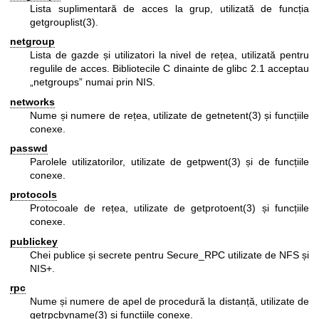
Lista suplimentară de acces la grup, utilizată de funcția
getgrouplist(3)
.
netgroup
Lista de gazde și utilizatori la nivel de rețea, utilizată pentru
regulile de acces. Bibliotecile C dinainte de glibc 2.1 acceptau
„netgroups” numai prin NIS.
networks
Nume și numere de rețea, utilizate de
getnetent(3)
și funcțiile
conexe.
passwd
Parolele utilizatorilor, utilizate de
getpwent(3)
și de funcțiile
conexe.
protocols
Protocoale de rețea, utilizate de
getprotoent(3)
și funcțiile
conexe.
publickey
Chei publice și secrete pentru Secure_RPC utilizate de NFS și
NIS+.
rpc
Nume și numere de apel de procedură la distanță, utilizate de
getrpcbyname(3)
și funcțiile conexe.