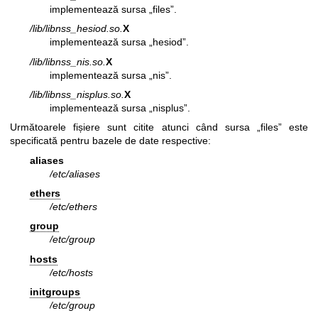
implementează sursa „files”.
/lib/libnss_hesiod.so.
X
implementează sursa „hesiod”.
/lib/libnss_nis.so.
X
implementează sursa „nis”.
/lib/libnss_nisplus.so.
X
implementează sursa „nisplus”.
Următoarele fișiere sunt citite atunci când sursa „files” este
specificată pentru bazele de date respective:
aliases
/etc/aliases
ethers
/etc/ethers
group
/etc/group
hosts
/etc/hosts
initgroups
/etc/group