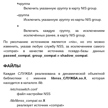
+
группа
Включить указанную
группу
в карту NIS group.
-
группа
Исключить указанную
группу
из карты NIS group.
+
Включить каждую группу, за исключением
исключённых ранее, в карту NIS group.
По умолчанию источником является «nis», но это можно
изменить, указав любую службу NSS, за исключением самого
«compat» в качестве источника псевдо-базы данных
passwd_compat
,
group_compat
и
shadow_compat
.
ФАЙЛЫ
Каждая
СЛУЖБА
реализована в динамической объектной
библиотеки с именем
libnss_СЛУЖБА.so.
X
, которая
находится в каталоге
/lib
.
/etc/nsswitch.conf
файл настройки NSS
/lib/libnss_compat.so.
X
реализует источник «compat»