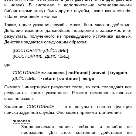
и новее). В системах с дополнительно установленными
библиотеками могут быть другие службы, такие как «hesiod»,
«ldap», «winbind» и «wins».
Также, после указания службы может быть указано действие.
Действие изменяет дальнейшее поведение в зависимости от
результата, полученного из предыдущего источника данных.
Действия задаются следующим образом:
[
СОСТОЯНИЕ
=
ДЕЙСТВИЕ
]
[!
СОСТОЯНИЕ
=
ДЕЙСТВИЕ
]
где
СОСТОЯНИЕ
=>
success
|
notfound
|
unavail
|
tryagain
ДЕЙСТВИЕ
=>
return
|
continue
|
merge
Символ ! инвертирует результат теста, то есть совпадают все
результаты, кроме указанного. Регистр символов ключевых
слов не важен.
Значение
СОСТОЯНИЕ
— это результат вызова функции
поиска заданной службы. Оно может принимать значения:
success
Запрашиваемая запись найдена и ошибок не
произошло. Для этого состояния действием по