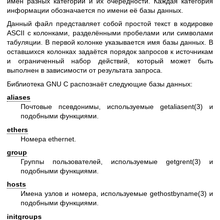
имён разных категорий и их очерёдности. Каждая категория
информации обозначается по имени её базы данных.
Данный файл представляет собой простой текст в кодировке
ASCII с колонками, разделёнными пробелами или символами
табуляции. В первой колонке указывается имя базы данных. В
оставшихся колонках задаётся порядок запросов к источникам
и ограниченный набор действий, который может быть
выполнен в зависимости от результата запроса.
Библиотека GNU C распознаёт следующие базы данных:
aliases
Почтовые псевдонимы, используемые
getaliasent(3)
и
подобными функциями.
ethers
Номера ethernet.
group
Группы пользователей, используемые
getgrent(3)
и
подобными функциями.
hosts
Имена узлов и номера, используемые
gethostbyname(3)
и
подобными функциями.
initgroups