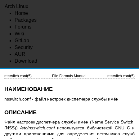
Arch Linux
Home
Packages
Forums
Wiki
GitLab
Security
AUR
Download
nsswitch.conf(5)
File Formats Manual
nsswitch.conf(5)
НАИМЕНОВАНИЕ
nsswitch.conf - файл настроек диспетчера службы имён
ОПИСАНИЕ
Файл настроек диспетчера службы имён (Name Service Switch,
(NSS))
/etc/nsswitch.conf
используется библиотекой GNU C и
другими приложениями для определения источников служб