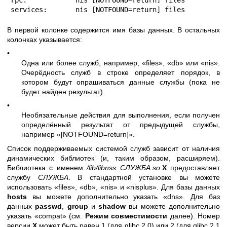
services:       nis [NOTFOUND=return] files
В первой колонке содержится имя базы данных. В остальных
колонках указывается:
•
Одна или более служб, например, «files», «db» или «nis».
Очерёдность служб в строке определяет порядок, в
котором будут опрашиваться данные службы (пока не
будет найден результат).
•
Необязательные действия для выполнения, если получен
определённый результат от предыдущей службы,
например «[NOTFOUND=return]».
Список поддерживаемых системой служб зависит от наличия
динамических библиотек (и, таким образом, расширяем).
Библиотека с именем
/lib/libnss_СЛУЖБА.so.
X
предоставляет
службу
СЛУЖБА
. В стандартной установке вы можете
использовать «files», «db», «nis» и «nisplus». Для базы данных
hosts
вы можете дополнительно указать «dns». Для баз
данных
passwd
,
group
и
shadow
вы можете дополнительно
указать «compat» (см.
Режим совместимости
далее). Номер
версии
X
может быть равен 1 (для glibc 2.0) или 2 (для glibc 2.1