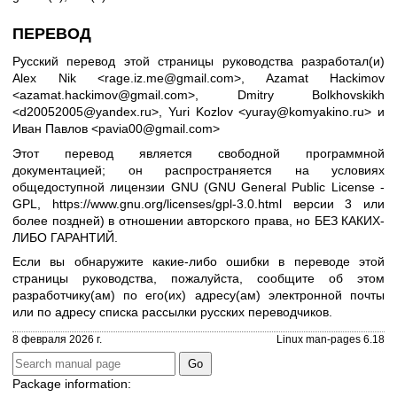
ПЕРЕВОД
Русский перевод этой страницы руководства разработал(и)
Alex Nik <rage.iz.me@gmail.com>, Azamat Hackimov
<azamat.hackimov@gmail.com>, Dmitry Bolkhovskikh
<d20052005@yandex.ru>, Yuri Kozlov <yuray@komyakino.ru> и
Иван Павлов <pavia00@gmail.com>
Этот перевод является свободной программной
документацией; он распространяется на условиях
общедоступной лицензии GNU (GNU General Public License -
GPL,
https://www.gnu.org/licenses/gpl-3.0.html
версии 3 или
более поздней) в отношении авторского права, но БЕЗ КАКИХ-
ЛИБО ГАРАНТИЙ.
Если вы обнаружите какие-либо ошибки в переводе этой
страницы руководства, пожалуйста, сообщите об этом
разработчику(ам) по его(их) адресу(ам) электронной почты
или по адресу
списка рассылки русских переводчиков
.
8 февраля 2026 г.
Linux man-pages 6.18
Package information: