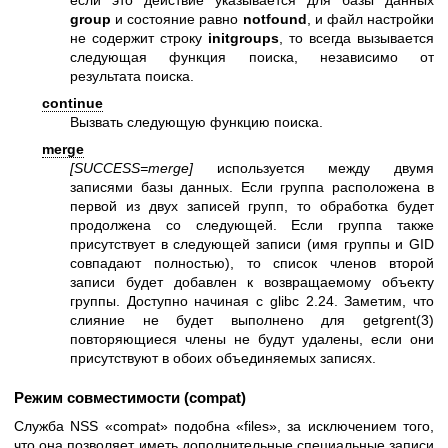
group
и состояние равно
notfound
, и файл настройки
не содержит строку
initgroups
, то всегда вызывается
следующая функция поиска, независимо от
результата поиска.
continue
Вызвать следующую функцию поиска.
merge
[SUCCESS=merge]
используется между двумя
записями базы данных. Если группа расположена в
первой из двух записей групп, то обработка будет
продолжена со следующей. Если группа также
присутствует в следующей записи (имя группы и GID
совпадают полностью), то список членов второй
записи будет добавлен к возвращаемому объекту
группы. Доступно начиная с glibc 2.24. Заметим, что
слияние не будет выполнено для
getgrent(3)
повторяющиеся члены не будут удалены, если они
присутствуют в обоих объединяемых записях.
Режим совместимости (compat)
Служба NSS «compat» подобна «files», за исключением того,
что она позволяет иметь дополнительные специальные записи