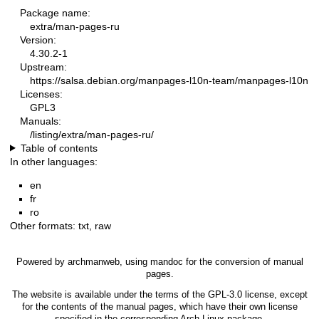
Package name:
extra/man-pages-ru
Version:
4.30.2-1
Upstream:
https://salsa.debian.org/manpages-l10n-team/manpages-l10n
Licenses:
GPL3
Manuals:
/listing/extra/man-pages-ru/
Table of contents
In other languages:
en
fr
ro
Other formats:
txt
,
raw
Powered by
archmanweb
, using
mandoc
for the conversion of manual
pages.
The website is available under the terms of the
GPL-3.0
license, except
for the contents of the manual pages, which have their own license
specified in the corresponding Arch Linux package.