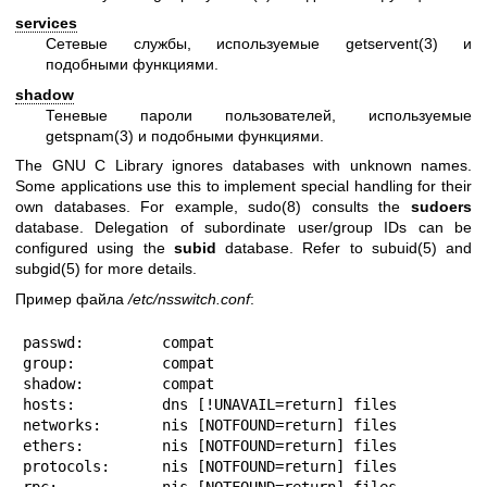
services
Сетевые службы, используемые
getservent(3)
и
подобными функциями.
shadow
Теневые пароли пользователей, используемые
getspnam(3)
и подобными функциями.
The GNU C Library ignores databases with unknown names.
Some applications use this to implement special handling for their
own databases. For example,
sudo(8)
consults the
sudoers
database. Delegation of subordinate user/group IDs can be
configured using the
subid
database. Refer to
subuid(5)
and
subgid(5)
for more details.
Пример файла
/etc/nsswitch.conf
:
passwd:         compat

group:          compat

shadow:         compat

hosts:          dns [!UNAVAIL=return] files

networks:       nis [NOTFOUND=return] files

ethers:         nis [NOTFOUND=return] files

protocols:      nis [NOTFOUND=return] files

rpc:            nis [NOTFOUND=return] files
