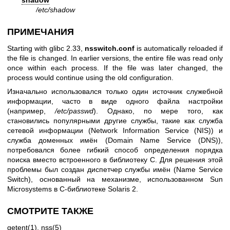
shadow
/etc/shadow
ПРИМЕЧАНИЯ
Starting with glibc 2.33,
nsswitch.conf
is automatically reloaded if
the file is changed. In earlier versions, the entire file was read only
once within each process. If the file was later changed, the
process would continue using the old configuration.
Изначально использовался только один источник служебной
информации, часто в виде одного файла настройки
(например,
/etc/passwd
). Однако, по мере того, как
становились популярными другие службы, такие как служба
сетевой информации (Network Information Service (NIS)) и
служба доменных имён (Domain Name Service (DNS)),
потребовался более гибкий способ определения порядка
поиска вместо встроенного в библиотеку C. Для решения этой
проблемы был создан диспетчер службы имён (Name Service
Switch), основанный на механизме, использованном Sun
Microsystems в C-библиотеке Solaris 2.
СМОТРИТЕ ТАКЖЕ
getent(1)
,
nss(5)