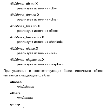
/lib/libnss_db.so.
X
реализует источник «db»
/lib/libnss_dns.so.
X
реализует источник «dns»
/lib/libnss_files.so.
X
реализует источник «files»
/lib/libnss_hesiod.so.
X
реализует источник «hesiod»
/lib/libnss_nis.so.
X
реализует источник «nis»
/lib/libnss_nisplus.so.
X
реализует источник «nisplus»
При указании в соответствующих базах источника «files»,
читаются следующие файлы:
aliases
/etc/aliases
ethers
/etc/ethers
group