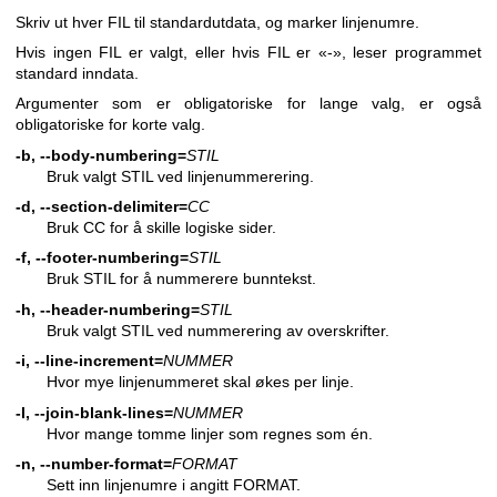
Skriv ut hver FIL til standardutdata, og marker linjenumre.
Hvis ingen FIL er valgt, eller hvis FIL er «-», leser programmet
standard inndata.
Argumenter som er obligatoriske for lange valg, er også
obligatoriske for korte valg.
-b, --body-numbering=
STIL
Bruk valgt STIL ved linjenummerering.
-d, --section-delimiter=
CC
Bruk CC for å skille logiske sider.
-f, --footer-numbering=
STIL
Bruk STIL for å nummerere bunntekst.
-h, --header-numbering=
STIL
Bruk valgt STIL ved nummerering av overskrifter.
-i, --line-increment=
NUMMER
Hvor mye linjenummeret skal økes per linje.
-l, --join-blank-lines=
NUMMER
Hvor mange tomme linjer som regnes som én.
-n, --number-format=
FORMAT
Sett inn linjenumre i angitt FORMAT.