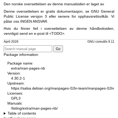
Den norske oversettelsen av denne manualsiden er laget av
Denne oversettelsen er gratis dokumentasjon; se
GNU General
Public License versjon 3
eller senere for opphavsrettsvilkår. Vi
påtar oss INGEN ANSVAR.
Hvis du finner feil i oversettelsen av denne håndboksiden,
vennligst send en e-post til <TODO>.
April 2026
GNU coreutils 9.11
Package information:
Package name:
extra/man-pages-nb
Version:
4.30.2-1
Upstream:
https://salsa.debian.org/manpages-l10n-team/manpages-l10n
Licenses:
GPL3
Manuals:
/listing/extra/man-pages-nb/
Table of contents