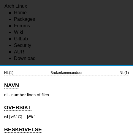
Arch Linux
Home
Packages
Forums
Wiki
GitLab
Security
AUR
Download
NL(1)
Brukerkommandoer
NL(1)
NAVN
nl - number lines of files
OVERSIKT
nl
[
VALG
]... [
FIL
]...
BESKRIVELSE