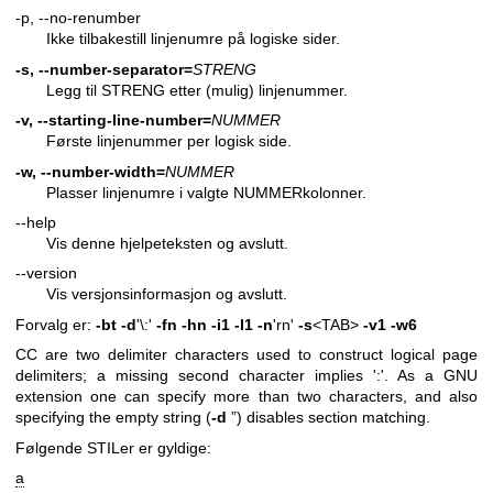
-p, --no-renumber
Ikke tilbakestill linjenumre på logiske sider.
-s, --number-separator=
STRENG
Legg til STRENG etter (mulig) linjenummer.
-v, --starting-line-number=
NUMMER
Første linjenummer per logisk side.
-w, --number-width=
NUMMER
Plasser linjenumre i valgte NUMMERkolonner.
--help
Vis denne hjelpeteksten og avslutt.
--version
Vis versjonsinformasjon og avslutt.
Forvalg er:
-bt
-d
'\:'
-fn
-hn
-i1
-l1
-n
'rn'
-s
<TAB>
-v1
-w6
CC are two delimiter characters used to construct logical page
delimiters; a missing second character implies ':'. As a GNU
extension one can specify more than two characters, and also
specifying the empty string (
-d
”) disables section matching.
Følgende STILer er gyldige:
a