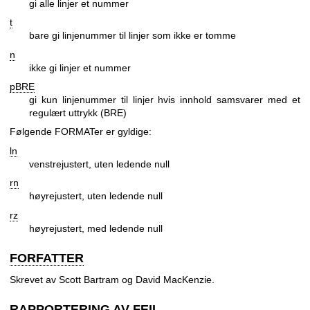
gi alle linjer et nummer
t
bare gi linjenummer til linjer som ikke er tomme
n
ikke gi linjer et nummer
pBRE
gi kun linjenummer til linjer hvis innhold samsvarer med et
regulært uttrykk (BRE)
Følgende FORMATer er gyldige:
ln
venstrejustert, uten ledende null
rn
høyrejustert, uten ledende null
rz
høyrejustert, med ledende null
FORFATTER
Skrevet av Scott Bartram og David MacKenzie.
RAPPORTERING AV FEIL