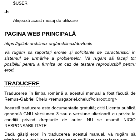
$USER
-h
Afișează acest mesaj de utilizare
PAGINA WEB PRINCIPALĂ
https://gitlab.archlinux.org/archlinux/devtools
Vă rugăm să raportați erorile și solicitările de caracteristici în
sistemul de urmărire a problemelor. Vă rugăm să faceți tot
posibilul pentru a furniza un caz de testare reproductibil pentru
erori.
TRADUCERE
Traducerea în limba română a acestui manual a fost făcută de
Remus-Gabriel Chelu <remusgabriel.chelu@disroot.org>
Această traducere este documentație gratuită; citiți
Licența publică
generală GNU Versiunea 3
sau o versiune ulterioară cu privire la
condiții privind drepturile de autor. NU se asumă NICIO
RESPONSABILITATE.
Dacă găsiți erori în traducerea acestui manual, vă rugăm să