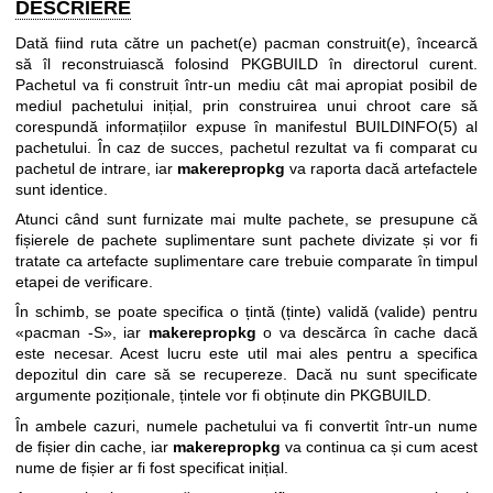
DESCRIERE
Dată fiind ruta către un pachet(e) pacman construit(e), încearcă
să îl reconstruiască folosind PKGBUILD în directorul curent.
Pachetul va fi construit într-un mediu cât mai apropiat posibil de
mediul pachetului inițial, prin construirea unui chroot care să
corespundă informațiilor expuse în manifestul BUILDINFO(5) al
pachetului. În caz de succes, pachetul rezultat va fi comparat cu
pachetul de intrare, iar
makerepropkg
va raporta dacă artefactele
sunt identice.
Atunci când sunt furnizate mai multe pachete, se presupune că
fișierele de pachete suplimentare sunt pachete divizate și vor fi
tratate ca artefacte suplimentare care trebuie comparate în timpul
etapei de verificare.
În schimb, se poate specifica o țintă (ținte) validă (valide) pentru
«pacman -S», iar
makerepropkg
o va descărca în cache dacă
este necesar. Acest lucru este util mai ales pentru a specifica
depozitul din care să se recupereze. Dacă nu sunt specificate
argumente poziționale, țintele vor fi obținute din PKGBUILD.
În ambele cazuri, numele pachetului va fi convertit într-un nume
de fișier din cache, iar
makerepropkg
va continua ca și cum acest
nume de fișier ar fi fost specificat inițial.