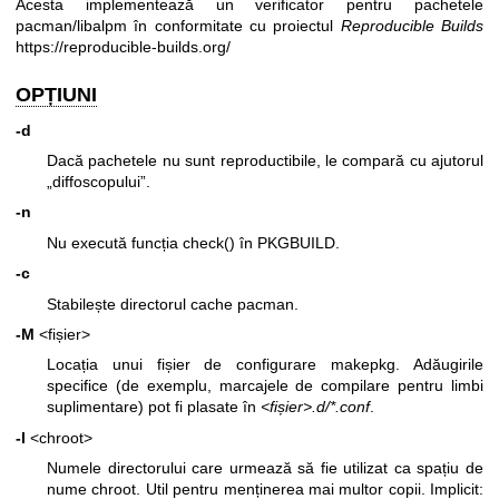
Acesta implementează un verificator pentru pachetele
pacman/libalpm în conformitate cu proiectul
Reproducible Builds
https://reproducible-builds.org/
OPȚIUNI
-d
Dacă pachetele nu sunt reproductibile, le compară cu ajutorul
„diffoscopului”.
-n
Nu execută funcția check() în PKGBUILD.
-c
Stabilește directorul cache pacman.
-M
<fișier>
Locația unui fișier de configurare makepkg. Adăugirile
specifice (de exemplu, marcajele de compilare pentru limbi
suplimentare) pot fi plasate în
<fișier>.d/*.conf
.
-l
<chroot>
Numele directorului care urmează să fie utilizat ca spațiu de
nume chroot. Util pentru menținerea mai multor copii. Implicit: