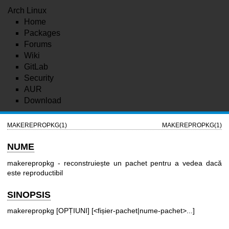
Arch Linux
Home
Packages
Forums
Wiki
GitLab
Security
AUR
Download
MAKEREPROPKG(1)
MAKEREPROPKG(1)
NUME
makerepropkg - reconstruiește un pachet pentru a vedea dacă
este reproductibil
SINOPSIS
makerepropkg [OPȚIUNI] [<fișier-pachet|nume-pachet>...]