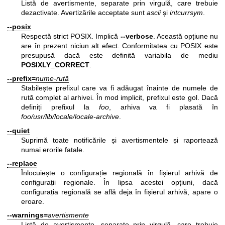
Listă de avertismente, separate prin virgulă, care trebuie
dezactivate. Avertizările acceptate sunt
ascii
și
intcurrsym
.
--posix
Respectă strict POSIX. Implică
--verbose
. Această opțiune nu
are în prezent niciun alt efect. Conformitatea cu POSIX este
presupusă dacă este definită variabila de mediu
POSIXLY_CORRECT
.
--prefix=
nume-rută
Stabilește prefixul care va fi adăugat înainte de numele de
rută complet al arhivei. În mod implicit, prefixul este gol. Dacă
definiți prefixul la
foo
, arhiva va fi plasată în
foo/usr/lib/locale/locale-archive
.
--quiet
Suprimă toate notificările și avertismentele și raportează
numai erorile fatale.
--replace
Înlocuiește o configurație regională în fișierul arhivă de
configurații regionale. În lipsa acestei opțiuni, dacă
configurația regională se află deja în fișierul arhivă, apare o
eroare.
--warnings=
avertismente
Listă de avertismente, separate prin virgulă, care trebuie