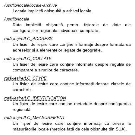
/usr/lib/locale/locale-archive
Locația implicită obișnuită a arhivei locale.
/usr/lib/locale
Ruta implicită obișnuită pentru fișierele de date ale
configurațiilor regionale individuale compilate.
rută-ieșire/LC_ADDRESS
Un fișier de ieșire care conține informații despre formatarea
adreselor și a elementelor legate de geografie.
rută-ieșire/LC_COLLATE
Un fișier de ieșire care conține informații despre regulile de
comparare a șirurilor de caractere.
rută-ieșire/LC_CTYPE
Un fișier de ieșire care conține informații despre clasele de
caractere.
rută-ieșire/LC_IDENTIFICATION
Un fișier de ieșire care conține metadate despre configurația
regională.
rută-ieșire/LC_MEASUREMENT
Un fișier de ieșire care conține informații cu privire la
măsurătorile locale (metrice față de cele obișnuite din SUA).