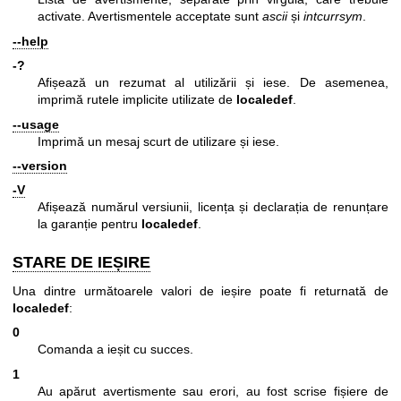
activate. Avertismentele acceptate sunt
ascii
și
intcurrsym
.
--help
-?
Afișează un rezumat al utilizării și iese. De asemenea,
imprimă rutele implicite utilizate de
localedef
.
--usage
Imprimă un mesaj scurt de utilizare și iese.
--version
-V
Afișează numărul versiunii, licența și declarația de renunțare
la garanție pentru
localedef
.
STARE DE IEȘIRE
Una dintre următoarele valori de ieșire poate fi returnată de
localedef
:
0
Comanda a ieșit cu succes.
1
Au apărut avertismente sau erori, au fost scrise fișiere de