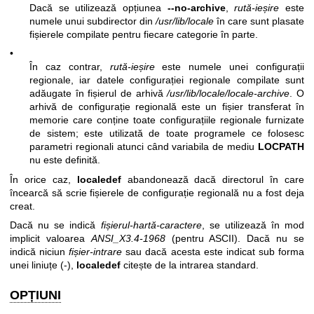
Dacă se utilizează opțiunea
--no-archive
,
rută-ieșire
este
numele unui subdirector din
/usr/lib/locale
în care sunt plasate
fișierele compilate pentru fiecare categorie în parte.
•
În caz contrar,
rută-ieșire
este numele unei configurații
regionale, iar datele configurației regionale compilate sunt
adăugate în fișierul de arhivă
/usr/lib/locale/locale-archive
. O
arhivă de configurație regională este un fișier transferat în
memorie care conține toate configurațiile regionale furnizate
de sistem; este utilizată de toate programele ce folosesc
parametri regionali atunci când variabila de mediu
LOCPATH
nu este definită.
În orice caz,
localedef
abandonează dacă directorul în care
încearcă să scrie fișierele de configurație regională nu a fost deja
creat.
Dacă nu se indică
fișierul-hartă-caractere
, se utilizează în mod
implicit valoarea
ANSI_X3.4-1968
(pentru ASCII). Dacă nu se
indică niciun
fișier-intrare
sau dacă acesta este indicat sub forma
unei liniuțe (-),
localedef
citește de la intrarea standard.
OPȚIUNI