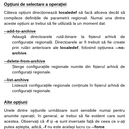
Opțiuni de selectare a operației
Câteva opțiuni direcționează
localedef
să facă altceva decât să
compileze definițiile de parametrii regionali. Numai una dintre
aceste opțiuni ar trebui să fie utilizată la un moment dat.
--add-to-archive
Adaugă directoarele
rută-binare
la fișierul arhivă de
configurație regională. Directoarele ar fi trebuit să fie create
prin rulări anterioare ale
localedef
, folosind opțiunea
--no-
archive
.
--delete-from-archive
Șterge configurațiile regionale numite din fișierul arhivă de
configurații regionale.
--list-archive
Listează configurațiile regionale conținute în fișierul arhivă de
configurații regionale.
Alte opțiuni
Unele dintre opțiunile următoare sunt sensibile numai pentru
anumite operații; în general, ar trebui să fie evident care sunt
acestea. Observați că
-f
și
-c
sunt inversate față de ceea ce v-ați
putea aștepta; adică,
-f
nu este același lucru cu
--force
.