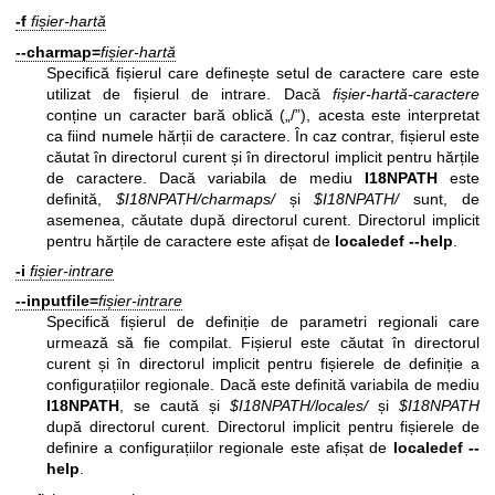
-f
fișier-hartă
--charmap=
fișier-hartă
Specifică fișierul care definește setul de caractere care este
utilizat de fișierul de intrare. Dacă
fișier-hartă-caractere
conține un caracter bară oblică („/”), acesta este interpretat
ca fiind numele hărții de caractere. În caz contrar, fișierul este
căutat în directorul curent și în directorul implicit pentru hărțile
de caractere. Dacă variabila de mediu
I18NPATH
este
definită,
$I18NPATH/charmaps/
și
$I18NPATH/
sunt, de
asemenea, căutate după directorul curent. Directorul implicit
pentru hărțile de caractere este afișat de
localedef --help
.
-i
fișier-intrare
--inputfile=
fișier-intrare
Specifică fișierul de definiție de parametri regionali care
urmează să fie compilat. Fișierul este căutat în directorul
curent și în directorul implicit pentru fișierele de definiție a
configurațiilor regionale. Dacă este definită variabila de mediu
I18NPATH
, se caută și
$I18NPATH/locales/
și
$I18NPATH
după directorul curent. Directorul implicit pentru fișierele de
definire a configurațiilor regionale este afișat de
localedef --
help
.