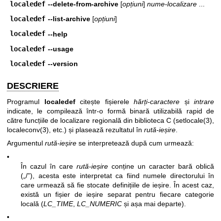
localedef
--delete-from-archive
[
opțiuni
]
nume-localizare
...
localedef
--list-archive
[
opțiuni
]
localedef
--help
localedef
--usage
localedef
--version
DESCRIERE
Programul
localedef
citește fișierele
hărți-caractere
și
intrare
indicate, le compilează într-o formă binară utilizabilă rapid de
către funcțiile de localizare regională din biblioteca C (
setlocale(3)
,
localeconv(3)
, etc.) și plasează rezultatul în
rută-ieșire
.
Argumentul
rută-ieșire
se interpretează după cum urmează:
•
În cazul în care
rută-ieșire
conține un caracter bară oblică
(„/”), acesta este interpretat ca fiind numele directorului în
care urmează să fie stocate definițiile de ieșire. În acest caz,
există un fișier de ieșire separat pentru fiecare categorie
locală (
LC_TIME
,
LC_NUMERIC
și așa mai departe).
•