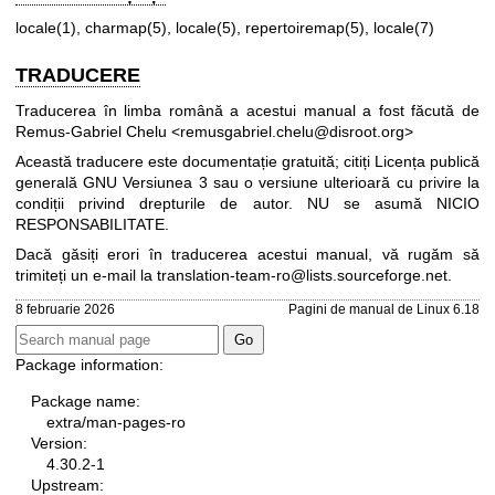
locale(1)
,
charmap(5)
,
locale(5)
,
repertoiremap(5)
,
locale(7)
TRADUCERE
Traducerea în limba română a acestui manual a fost făcută de
Remus-Gabriel Chelu <remusgabriel.chelu@disroot.org>
Această traducere este documentație gratuită; citiți
Licența publică
generală GNU Versiunea 3
sau o versiune ulterioară cu privire la
condiții privind drepturile de autor. NU se asumă NICIO
RESPONSABILITATE.
Dacă găsiți erori în traducerea acestui manual, vă rugăm să
trimiteți un e-mail la
translation-team-ro@lists.sourceforge.net
.
8 februarie 2026
Pagini de manual de Linux 6.18
Package information:
Package name:
extra/man-pages-ro
Version:
4.30.2-1
Upstream: