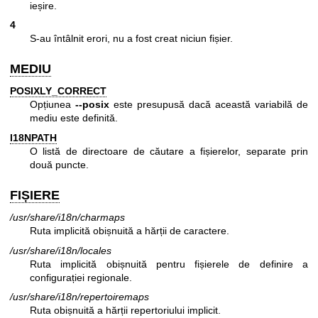
ieșire.
4
S-au întâlnit erori, nu a fost creat niciun fișier.
MEDIU
POSIXLY_CORRECT
Opțiunea
--posix
este presupusă dacă această variabilă de
mediu este definită.
I18NPATH
O listă de directoare de căutare a fișierelor, separate prin
două puncte.
FIȘIERE
/usr/share/i18n/charmaps
Ruta implicită obișnuită a hărții de caractere.
/usr/share/i18n/locales
Ruta implicită obișnuită pentru fișierele de definire a
configurației regionale.
/usr/share/i18n/repertoiremaps
Ruta obișnuită a hărții repertoriului implicit.