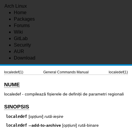
Arch Linux
Home
Packages
Forums
Wiki
GitLab
Security
AUR
Download
localedef(1)
General Commands Manual
localedef(1)
NUME
localedef - compilează fișierele de definiții de parametri regionali
SINOPSIS
localedef
[
opțiuni
]
rută-ieșire
localedef
--add-to-archive
[
opțiuni
]
rută-
binare