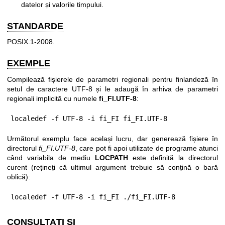
datelor și valorile timpului.
STANDARDE
POSIX.1-2008.
EXEMPLE
Compilează fișierele de parametri regionali pentru finlandeză în
setul de caractere UTF-8 și le adaugă în arhiva de parametri
regionali implicită cu numele
fi_FI.UTF-8
:
localedef -f UTF-8 -i fi_FI fi_FI.UTF-8
Următorul exemplu face același lucru, dar generează fișiere în
directorul
fi_FI.UTF-8
, care pot fi apoi utilizate de programe atunci
când variabila de mediu
LOCPATH
este definită la directorul
curent (rețineți că ultimul argument trebuie să conțină o bară
oblică):
localedef -f UTF-8 -i fi_FI ./fi_FI.UTF-8
CONSULTAȚI ȘI