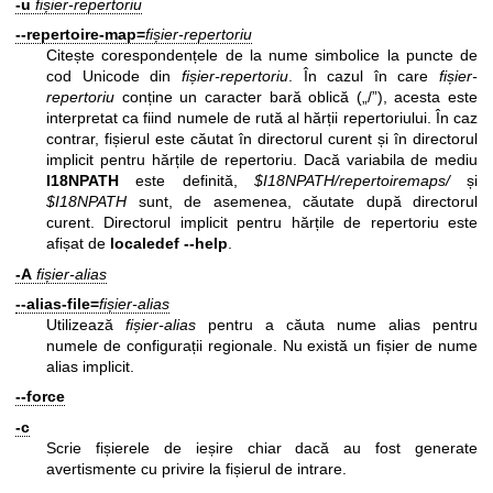
-u
fișier-repertoriu
--repertoire-map=
fișier-repertoriu
Citește corespondențele de la nume simbolice la puncte de
cod Unicode din
fișier-repertoriu
. În cazul în care
fișier-
repertoriu
conține un caracter bară oblică („/”), acesta este
interpretat ca fiind numele de rută al hărții repertoriului. În caz
contrar, fișierul este căutat în directorul curent și în directorul
implicit pentru hărțile de repertoriu. Dacă variabila de mediu
I18NPATH
este definită,
$I18NPATH/repertoiremaps/
și
$I18NPATH
sunt, de asemenea, căutate după directorul
curent. Directorul implicit pentru hărțile de repertoriu este
afișat de
localedef --help
.
-A
fișier-alias
--alias-file=
fișier-alias
Utilizează
fișier-alias
pentru a căuta nume alias pentru
numele de configurații regionale. Nu există un fișier de nume
alias implicit.
--force
-c
Scrie fișierele de ieșire chiar dacă au fost generate
avertismente cu privire la fișierul de intrare.