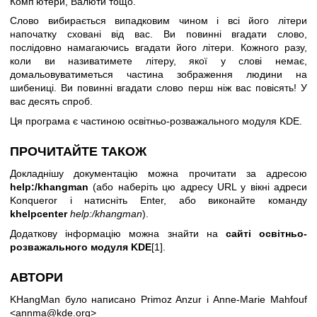
Комп’ютери, Валюти тощо.
Слово вибирається випадковим чином і всі його літери
напочатку сховані від вас. Ви повинні вгадати слово,
послідовно намагаючись вгадати його літери. Кожного разу,
коли ви називатимете літеру, якої у слові немає,
домальовуватиметься частина зображення людини на
шибениці. Ви повинні вгадати слово перш ніж вас повісять! У
вас десять спроб.
Ця програма є частиною освітньо-розважального модуля KDE.
ПРОЧИТАЙТЕ ТАКОЖ
Докладнішу документацію можна прочитати за адресою
help:/khangman
(або наберіть цю адресу URL у вікні адреси
Konqueror і натисніть Enter, або виконайте команду
khelpcenter
help:/khangman
).
Додаткову інформацію можна знайти на
сайті освітньо-
розважального модуля KDE
[1].
АВТОРИ
KHangMan було написано Primoz Anzur і Anne-Marie Mahfouf
<annma@kde.org>