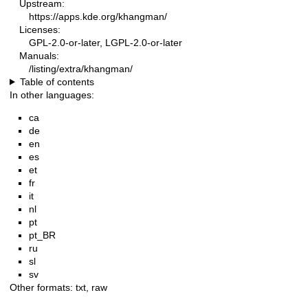
Upstream:
https://apps.kde.org/khangman/
Licenses:
GPL-2.0-or-later, LGPL-2.0-or-later
Manuals:
/listing/extra/khangman/
Table of contents
In other languages:
ca
de
en
es
et
fr
it
nl
pt
pt_BR
ru
sl
sv
Other formats:
txt
,
raw