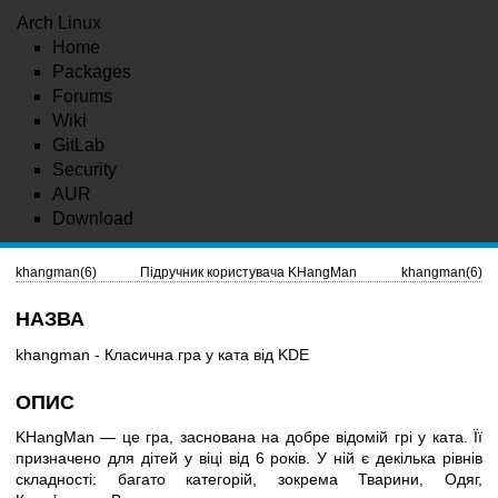
Arch Linux
Home
Packages
Forums
Wiki
GitLab
Security
AUR
Download
khangman(6)
Підручник користувача KHangMan
khangman(6)
НАЗВА
khangman - Класична гра у ката від KDE
ОПИС
KHangMan — це гра, заснована на добре відомій грі у ката. Її
призначено для дітей у віці від 6 років. У ній є декілька рівнів
складності: багато категорій, зокрема Тварини, Одяг,