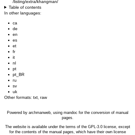
/listing/extra/khangman/
Table of contents
In other languages:
ca
de
en
es
et
fr
it
nl
pt
pt_BR
ru
sv
uk
Other formats:
txt
,
raw
Powered by
archmanweb
, using
mandoc
for the conversion of manual
pages.
The website is available under the terms of the
GPL-3.0
license, except
for the contents of the manual pages, which have their own license