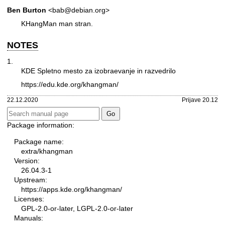
Ben Burton
<bab@debian.org>
KHangMan man stran.
NOTES
1.
KDE Spletno mesto za izobraevanje in razvedrilo
https://edu.kde.org/khangman/
22.12.2020
Prijave 20.12
Package information:
Package name:
extra/khangman
Version:
26.04.3-1
Upstream:
https://apps.kde.org/khangman/
Licenses:
GPL-2.0-or-later, LGPL-2.0-or-later
Manuals: