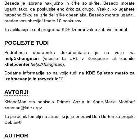
Beseda je izbrana naključno in črke so skrite. Besedo morate
uganiti tako, da poskusite eno črko za drugo. Vsakič, ko uganete
napačno črko, se izrie del slike obeenjaka. Besedo morate uganiti,
preden vas obesijo! Imate 10 poskusov.
Ta aplikacija je del programa KDE Izobraevalno zabavni modul.
POGLEJTE TUDI
Podrobneja uporabnika dokumentacija je na voljo na
help:/khangman
(vnesite ta URL v Konqueror ali zaenite
khelpcenter
help:/khangman
).
Dodatne informacije so na voljo tudi na
KDE Spletno mesto za
izobraevanje in razvedrilo
[1].
AVTORJI
KHangMan sta napisala Primoz Anzur in Anne-Marie Mahfouf
<annma@kde.org>
Ta priročnik temelji na strani, ki jo je pripravil Ben Burton za projekt
Debian®.
AUTHOR