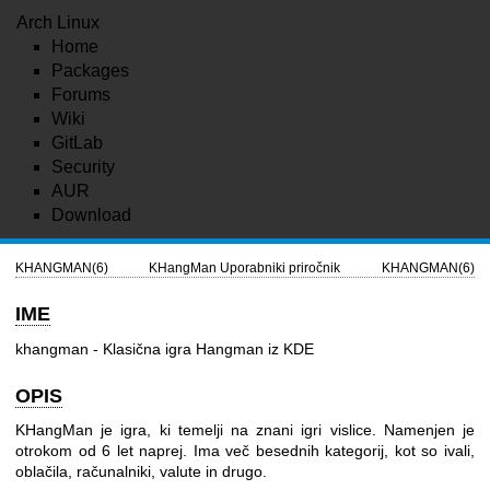
Arch Linux
Home
Packages
Forums
Wiki
GitLab
Security
AUR
Download
KHANGMAN(6)
KHangMan Uporabniki priročnik
KHANGMAN(6)
IME
khangman - Klasična igra Hangman iz KDE
OPIS
KHangMan je igra, ki temelji na znani igri vislice. Namenjen je
otrokom od 6 let naprej. Ima več besednih kategorij, kot so ivali,
oblačila, računalniki, valute in drugo.