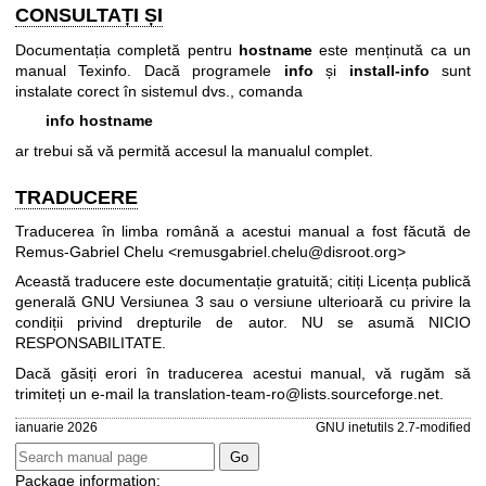
CONSULTAȚI ȘI
Documentația completă pentru
hostname
este menținută ca un
manual Texinfo. Dacă programele
info
și
install-info
sunt
instalate corect în sistemul dvs., comanda
info hostname
ar trebui să vă permită accesul la manualul complet.
TRADUCERE
Traducerea în limba română a acestui manual a fost făcută de
Remus-Gabriel Chelu <remusgabriel.chelu@disroot.org>
Această traducere este documentație gratuită; citiți
Licența publică
generală GNU Versiunea 3
sau o versiune ulterioară cu privire la
condiții privind drepturile de autor. NU se asumă NICIO
RESPONSABILITATE.
Dacă găsiți erori în traducerea acestui manual, vă rugăm să
trimiteți un e-mail la
translation-team-ro@lists.sourceforge.net
.
ianuarie 2026
GNU inetutils 2.7-modified
Package information: