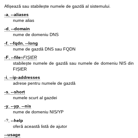
Afișează sau stabilește numele de gazdă al sistemului.
-a
,
--aliases
nume alias
-d
,
--domain
nume de domeniu DNS
-f
,
--fqdn
,
--long
nume de gazdă DNS sau FQDN
-F
,
--file
=
FIȘIER
stabilește numele de gazdă sau numele de domeniu NIS din
FIȘIER
-i
,
--ip-addresses
adrese pentru numele de gazdă
-s
,
--short
numele scurt al gazdei
-y
,
--yp
,
--nis
nume de domeniu NIS/YP
-?,
--help
oferă această listă de ajutor
--usage