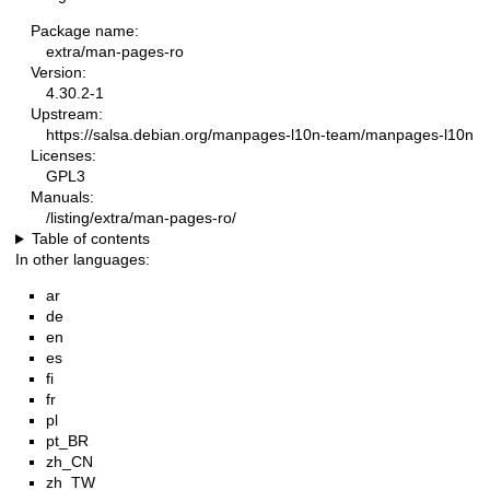
Package name:
extra/man-pages-ro
Version:
4.30.2-1
Upstream:
https://salsa.debian.org/manpages-l10n-team/manpages-l10n
Licenses:
GPL3
Manuals:
/listing/extra/man-pages-ro/
Table of contents
In other languages:
ar
de
en
es
fi
fr
pl
pt_BR
zh_CN
zh_TW