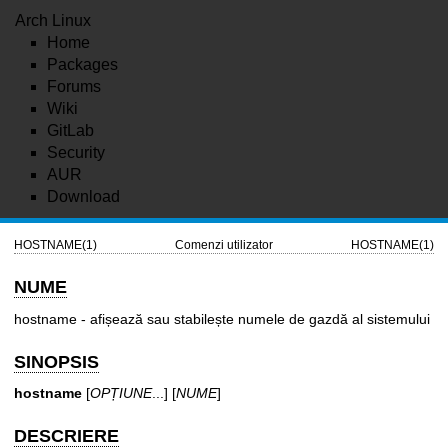
Arch Linux
Home
Packages
Forums
Wiki
GitLab
Security
AUR
Download
HOSTNAME(1)
Comenzi utilizator
HOSTNAME(1)
NUME
hostname - afișează sau stabilește numele de gazdă al sistemului
SINOPSIS
hostname
[
OPȚIUNE
...] [
NUME
]
DESCRIERE