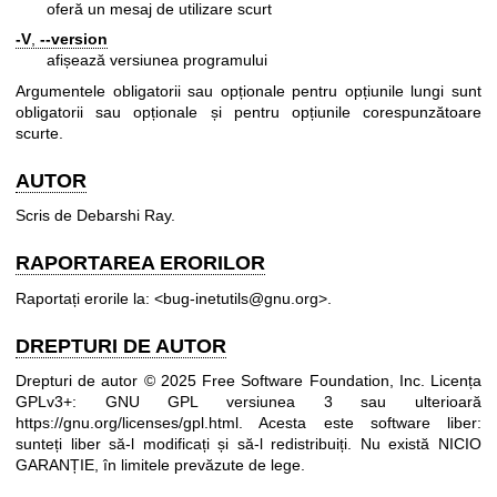
oferă un mesaj de utilizare scurt
-V
,
--version
afișează versiunea programului
Argumentele obligatorii sau opționale pentru opțiunile lungi sunt
obligatorii sau opționale și pentru opțiunile corespunzătoare
scurte.
AUTOR
Scris de Debarshi Ray.
RAPORTAREA ERORILOR
Raportați erorile la: <bug-inetutils@gnu.org>.
DREPTURI DE AUTOR
Drepturi de autor © 2025 Free Software Foundation, Inc. Licența
GPLv3+: GNU GPL versiunea 3 sau ulterioară
https://gnu.org/licenses/gpl.html
.
Acesta este software liber:
sunteți liber să-l modificați și să-l redistribuiți. Nu există NICIO
GARANȚIE, în limitele prevăzute de lege.