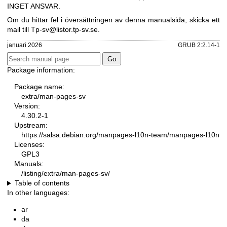
INGET ANSVAR.
Om du hittar fel i översättningen av denna manualsida, skicka ett
mail till
Tp-sv@listor.tp-sv.se
.
januari 2026
GRUB 2:2.14-1
Package information:
Package name:
extra/man-pages-sv
Version:
4.30.2-1
Upstream:
https://salsa.debian.org/manpages-l10n-team/manpages-l10n
Licenses:
GPL3
Manuals:
/listing/extra/man-pages-sv/
Table of contents
In other languages:
ar
da