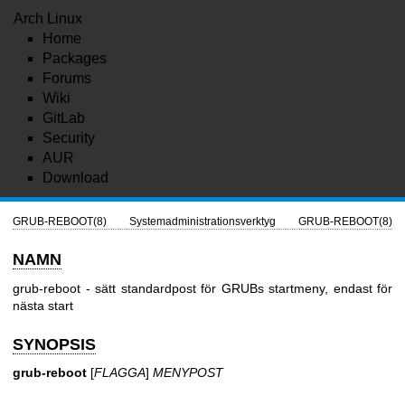
Arch Linux
Home
Packages
Forums
Wiki
GitLab
Security
AUR
Download
GRUB-REBOOT(8)
Systemadministrationsverktyg
GRUB-REBOOT(8)
NAMN
grub-reboot - sätt standardpost för GRUBs startmeny, endast för
nästa start
SYNOPSIS
grub-reboot
[
FLAGGA
]
MENYPOST