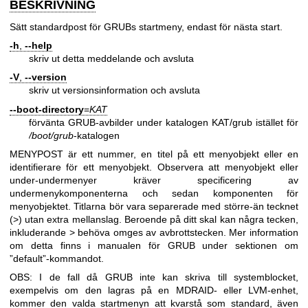
BESKRIVNING
Sätt standardpost för GRUBs startmeny, endast för nästa start.
-h
,
--help
skriv ut detta meddelande och avsluta
-V
,
--version
skriv ut versionsinformation och avsluta
--boot-directory
=
KAT
förvänta GRUB-avbilder under katalogen KAT/grub istället för
/boot/grub
-katalogen
MENYPOST är ett nummer, en titel på ett menyobjekt eller en
identifierare för ett menyobjekt. Observera att menyobjekt eller
under-undermenyer kräver specificering av
undermenykomponenterna och sedan komponenten för
menyobjektet. Titlarna bör vara separerade med större-än tecknet
(>) utan extra mellanslag. Beroende på ditt skal kan några tecken,
inkluderande > behöva omges av avbrottstecken. Mer information
om detta finns i manualen för GRUB under sektionen om
”default”-kommandot.
OBS: I de fall då GRUB inte kan skriva till systemblocket,
exempelvis om den lagras på en MDRAID- eller LVM-enhet,
kommer den valda startmenyn att kvarstå som standard, även