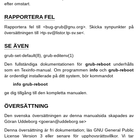
efter omstart.
RAPPORTERA FEL
Rapportera fel till <bug-grub@gnu.org>. Skicka synpunkter på
översättningen till >tp-sv@listor.tp-sv.se<.
SE ÄVEN
grub-set-default(8)
,
grub-editenv(1)
Den fullständiga dokumentationen för
grub-reboot
underhålls
som en Texinfo-manual. Om programmen
info
och
grub-reboot
är ordentligt installerade på ditt system, bör kommandot
info grub-reboot
ge dig tillgång till den kompletta manualen.
ÖVERSÄTTNING
Den svenska översättningen av denna manualsida skapades av
Göran Uddeborg <goeran@uddeborg.se>
Denna översättning är fri dokumentation; läs
GNU General Public
License Version 3
eller senare för upphovsrättsvillkor. Vi tar