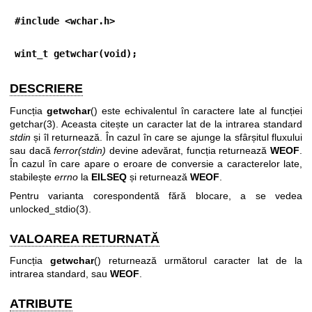
#include <wchar.h>
wint_t getwchar(void);
DESCRIERE
Funcția
getwchar
() este echivalentul în caractere late al funcției
getchar(3)
. Aceasta citește un caracter lat de la intrarea standard
stdin
și îl returnează. În cazul în care se ajunge la sfârșitul fluxului
sau dacă
ferror(stdin)
devine adevărat, funcția returnează
WEOF
.
În cazul în care apare o eroare de conversie a caracterelor late,
stabilește
errno
la
EILSEQ
și returnează
WEOF
.
Pentru varianta corespondentă fără blocare, a se vedea
unlocked_stdio(3)
.
VALOAREA RETURNATĂ
Funcția
getwchar
() returnează următorul caracter lat de la
intrarea standard, sau
WEOF
.
ATRIBUTE