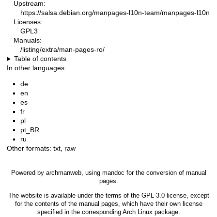
Upstream:
https://salsa.debian.org/manpages-l10n-team/manpages-l10n
Licenses:
GPL3
Manuals:
/listing/extra/man-pages-ro/
Table of contents
In other languages:
de
en
es
fr
pl
pt_BR
ru
Other formats:
txt
,
raw
Powered by
archmanweb
, using
mandoc
for the conversion of manual
pages.
The website is available under the terms of the
GPL-3.0
license, except
for the contents of the manual pages, which have their own license
specified in the corresponding Arch Linux package.