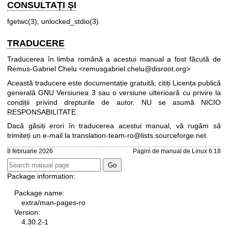
CONSULTAȚI ȘI
fgetwc(3)
,
unlocked_stdio(3)
TRADUCERE
Traducerea în limba română a acestui manual a fost făcută de
Remus-Gabriel Chelu <remusgabriel.chelu@disroot.org>
Această traducere este documentație gratuită; citiți
Licența publică
generală GNU Versiunea 3
sau o versiune ulterioară cu privire la
condiții privind drepturile de autor. NU se asumă NICIO
RESPONSABILITATE.
Dacă găsiți erori în traducerea acestui manual, vă rugăm să
trimiteți un e-mail la
translation-team-ro@lists.sourceforge.net
.
8 februarie 2026
Pagini de manual de Linux 6.18
Package information:
Package name:
extra/man-pages-ro
Version:
4.30.2-1