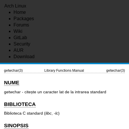
Arch Linux
Home
Packages
Forums
Wiki
GitLab
Security
AUR
Download
getwchar(3)
Library Functions Manual
getwchar(3)
NUME
getwchar - citește un caracter lat de la intrarea standard
BIBLIOTECA
Biblioteca C standard (
libc
,
-lc
)
SINOPSIS