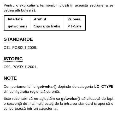
Pentru o explicație a termenilor folosiți în această secțiune, a se
vedea
attributes(7)
.
Interfață
Atribut
Valoare
getwchar
()
Siguranța firelor
MT-Safe
STANDARDE
C11, POSIX.1-2008.
ISTORIC
C99, POSIX.1-2001.
NOTE
Comportamentul lui
getwchar
() depinde de categoria
LC_CTYPE
din configurația regională curentă.
Este rezonabil să ne așteptăm ca
getwchar
() să citească de fapt
o secvență de mai mulți octeți de la intrarea standard și apoi să o
convertească într-un caracter lat.