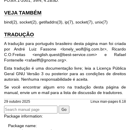
POSIX.1-2001, SVr4, 4.2BSD.
VEJA TAMBÉM
bind(2)
,
socket(2)
,
getifaddrs(3)
,
ip(7)
,
socket(7)
,
unix(7)
TRADUÇÃO
A tradução para português brasileiro desta página man foi criada
por André Luiz Fassone <lonely_wolf@ig.com.br>, Ricardo
C.O.Freitas <english.quest@best-service.com> e Rafael
Fontenelle <rafaelff@gnome.org>.
Esta tradução é uma documentação livre; leia a
Licença Pública
Geral GNU Versão 3
ou posterior para as condições de direitos
autorais. Nenhuma responsabilidade é aceita.
Se você encontrar algum erro na tradução desta página de
manual, envie um e-mail para
a lista de discussão de tradutores
.
29 outubro 2025
Linux man-pages 6.18
Package information:
Package name: