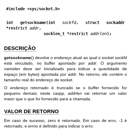
#include <sys/socket.h>
int getsockname(int 
sockfd
, struct sockaddr 
*restrict 
addr
,
                socklen_t *restrict 
addrlen
);
DESCRIÇÃO
getsockname
() devolve o endereço atual ao qual o socket
sockfd
está vinculado, no buffer apontado por
addr
. O argumento
namelen
deve ser inicializado para indicar a quantidade de
espaço (em bytes) apontada por
addr
. No retorno, ele contém o
tamanho real do endereço de socket.
O endereço retornado é truncado se o buffer fornecido for
pequeno demais; neste caspp,
addrlen
vai retornar um valor
maior que o que foi fornecido para a chamada.
VALOR DE RETORNO
Em caso de sucesso, zero é retornado. Em caso de erro, -1 é
retornado, e
errno
é definido para indicar o erro.