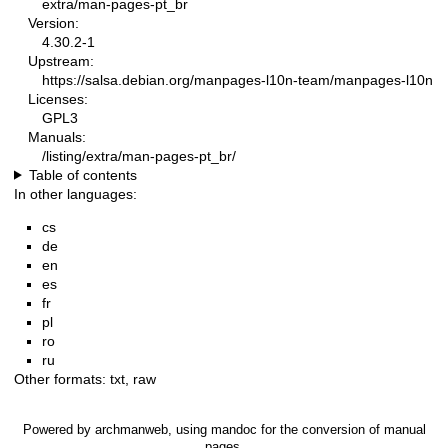
extra/man-pages-pt_br
Version:
4.30.2-1
Upstream:
https://salsa.debian.org/manpages-l10n-team/manpages-l10n
Licenses:
GPL3
Manuals:
/listing/extra/man-pages-pt_br/
Table of contents
In other languages:
cs
de
en
es
fr
pl
ro
ru
Other formats:
txt
,
raw
Powered by
archmanweb
, using
mandoc
for the conversion of manual
pages.