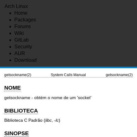
Arch Linux
Home
Packages
Forums
Wiki
GitLab
Security
AUR
Download
getsockname(2)
System Calls Manual
getsockname(2)
NOME
getsockname - obtém o nome de um 'socket'
BIBLIOTECA
Biblioteca C Padrão (
libc
,
-lc
)
SINOPSE