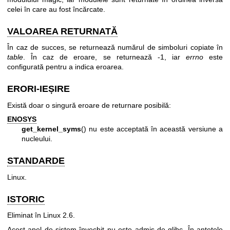
celei în care au fost încărcate.
VALOAREA RETURNATĂ
În caz de succes, se returnează numărul de simboluri copiate în
table
. În caz de eroare, se returnează -1, iar
errno
este
configurată pentru a indica eroarea.
ERORI-IEȘIRE
Există doar o singură eroare de returnare posibilă:
ENOSYS
get_kernel_syms
() nu este acceptată în această versiune a
nucleului.
STANDARDE
Linux.
ISTORIC
Eliminat în Linux 2.6.
Acest apel de sistem învechit nu este admis de glibc. În antetele