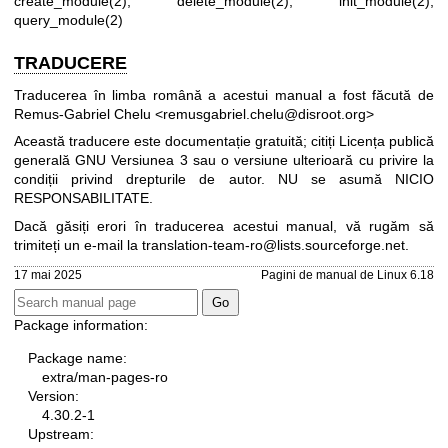
create_module(2)
,
delete_module(2)
,
init_module(2)
,
query_module(2)
TRADUCERE
Traducerea în limba română a acestui manual a fost făcută de
Remus-Gabriel Chelu <remusgabriel.chelu@disroot.org>
Această traducere este documentație gratuită; citiți
Licența publică
generală GNU Versiunea 3
sau o versiune ulterioară cu privire la
condiții privind drepturile de autor. NU se asumă NICIO
RESPONSABILITATE.
Dacă găsiți erori în traducerea acestui manual, vă rugăm să
trimiteți un e-mail la
translation-team-ro@lists.sourceforge.net
.
17 mai 2025
Pagini de manual de Linux 6.18
Package information:
Package name:
extra/man-pages-ro
Version:
4.30.2-1
Upstream: