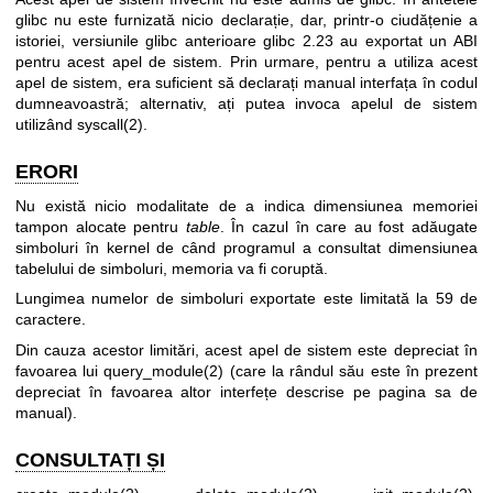
glibc nu este furnizată nicio declarație, dar, printr-o ciudățenie a
istoriei, versiunile glibc anterioare glibc 2.23 au exportat un ABI
pentru acest apel de sistem. Prin urmare, pentru a utiliza acest
apel de sistem, era suficient să declarați manual interfața în codul
dumneavoastră; alternativ, ați putea invoca apelul de sistem
utilizând
syscall(2)
.
ERORI
Nu există nicio modalitate de a indica dimensiunea memoriei
tampon alocate pentru
table
. În cazul în care au fost adăugate
simboluri în kernel de când programul a consultat dimensiunea
tabelului de simboluri, memoria va fi coruptă.
Lungimea numelor de simboluri exportate este limitată la 59 de
caractere.
Din cauza acestor limitări, acest apel de sistem este depreciat în
favoarea lui
query_module(2)
(care la rândul său este în prezent
depreciat în favoarea altor interfețe descrise pe pagina sa de
manual).
CONSULTAȚI ȘI