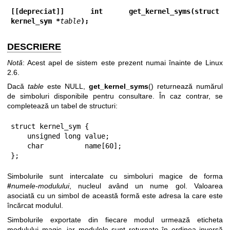
[[depreciat]] int get_kernel_syms(struct 
kernel_sym *
table
);
DESCRIERE
Notă
: Acest apel de sistem este prezent numai înainte de Linux
2.6.
Dacă
table
este NULL,
get_kernel_syms
() returnează numărul
de simboluri disponibile pentru consultare. În caz contrar, se
completează un tabel de structuri:
struct kernel_sym {

    unsigned long value;

    char          name[60];

};
Simbolurile sunt intercalate cu simboluri magice de forma
#
numele-modulului
, nucleul având un nume gol. Valoarea
asociată cu un simbol de această formă este adresa la care este
încărcat modulul.
Simbolurile exportate din fiecare modul urmează eticheta
modulului magic, iar modulele sunt returnate în ordinea inversă