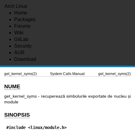
Arch Linux
Home
Packages
Forums
Wiki
GitLab
Security
AUR
Download
get_kernel_syms(2)
System Calls Manual
get_kernel_syms(2)
NUME
get_kernel_syms - recuperează simbolurile exportate de nucleu și
module
SINOPSIS
#include <linux/module.h>