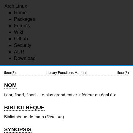
Arch Linux
Home
Packages
Forums
Wiki
GitLab
Security
AUR
Download
floor(3)
Library Functions Manual
floor(3)
NOM
floor, floorf, floorl - Le plus grand entier inférieur ou égal à x
BIBLIOTHÈQUE
Bibliothèque de math (
libm
,
-lm
)
SYNOPSIS