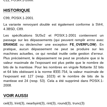
C11, POSIX.1-2008.
HISTORIQUE
C99, POSIX.1-2001.
La variante renvoyant
double
est également conforme à SVr4,
4.3BSD, C89.
Les spécifications SUSv2 et POSIX.1-2001 contiennent un
passage sur les dépassements (qui peuvent remplir
errno
avec
ERANGE
ou déclencher une exception
FE_OVERFLOW
). En
pratique, aucun dépassement ne peut se produire sur les
machines actuelles, ce qui rendait inutile cette gestion d'erreur.
Plus précisément, le dépassement ne peut se produire que si la
valeur maximale de l'exposant est plus petite que le nombre de
bits de la mantisse. Pour les nombres en virgule flottante 32 bits
et 64 bits obéissant à la norme IEEE-754, la valeur maximale de
l'exposant est 127 (resp. 1023) et le nombre de bits de la
mantisse est 24 (resp. 53). Cela a été supprimé dans POSIX.1-
2008.
VOIR AUSSI
ceil(3)
,
lrint(3)
,
nearbyint(3)
,
rint(3)
,
round(3)
,
trunc(3)