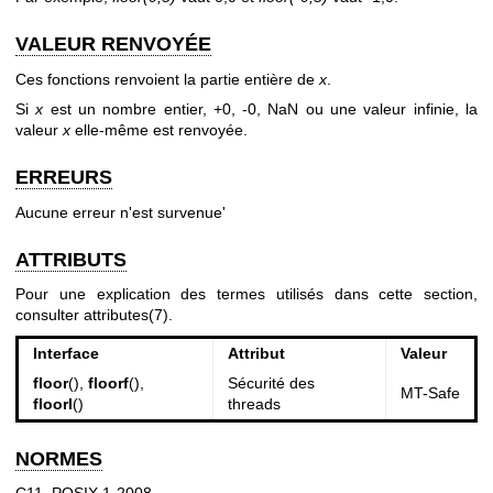
VALEUR RENVOYÉE
Ces fonctions renvoient la partie entière de
x
.
Si
x
est un nombre entier, +0, -0, NaN ou une valeur infinie, la
valeur
x
elle-même est renvoyée.
ERREURS
Aucune erreur n'est survenue'
ATTRIBUTS
Pour une explication des termes utilisés dans cette section,
consulter
attributes(7)
.
Interface
Attribut
Valeur
floor
(),
floorf
(),
Sécurité des
MT-Safe
floorl
()
threads
NORMES