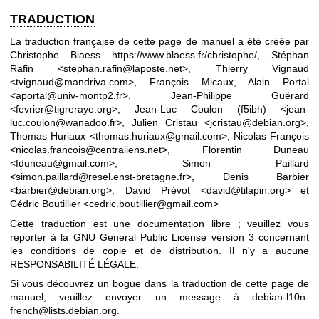
TRADUCTION
La traduction française de cette page de manuel a été créée par
Christophe Blaess
https://www.blaess.fr/christophe/
, Stéphan
Rafin <stephan.rafin@laposte.net>, Thierry Vignaud
<tvignaud@mandriva.com>, François Micaux, Alain Portal
<aportal@univ-montp2.fr>, Jean-Philippe Guérard
<fevrier@tigreraye.org>, Jean-Luc Coulon (f5ibh) <jean-
luc.coulon@wanadoo.fr>, Julien Cristau <jcristau@debian.org>,
Thomas Huriaux <thomas.huriaux@gmail.com>, Nicolas François
<nicolas.francois@centraliens.net>, Florentin Duneau
<fduneau@gmail.com>, Simon Paillard
<simon.paillard@resel.enst-bretagne.fr>, Denis Barbier
<barbier@debian.org>, David Prévot <david@tilapin.org> et
Cédric Boutillier <cedric.boutillier@gmail.com>
Cette traduction est une documentation libre ; veuillez vous
reporter à la
GNU General Public License version 3
concernant
les conditions de copie et de distribution. Il n'y a aucune
RESPONSABILITÉ LÉGALE.
Si vous découvrez un bogue dans la traduction de cette page de
manuel, veuillez envoyer un message à
debian-l10n-
french@lists.debian.org
.