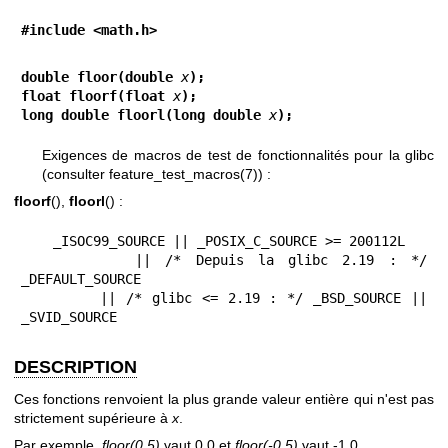
#include <math.h>
double floor(double 
x
);
float floorf(float 
x
);
long double floorl(long double 
x
);
Exigences de macros de test de fonctionnalités pour la glibc
(consulter
feature_test_macros(7)
) :
floorf
(),
floorl
() :
    _ISOC99_SOURCE || _POSIX_C_SOURCE >= 200112L

        || /* Depuis la glibc 2.19 : */ 
_DEFAULT_SOURCE

        || /* glibc <= 2.19 : */ _BSD_SOURCE || 
_SVID_SOURCE
DESCRIPTION
Ces fonctions renvoient la plus grande valeur entière qui n'est pas
strictement supérieure à
x
.
Par exemple,
floor(0,5)
vaut 0,0 et
floor(-0,5)
vaut -1,0.