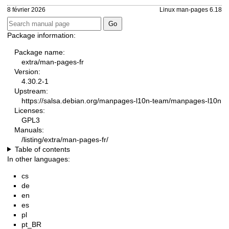
8 février 2026
Linux man-pages 6.18
Package information:
Package name:
extra/man-pages-fr
Version:
4.30.2-1
Upstream:
https://salsa.debian.org/manpages-l10n-team/manpages-l10n
Licenses:
GPL3
Manuals:
/listing/extra/man-pages-fr/
Table of contents
In other languages:
cs
de
en
es
pl
pt_BR