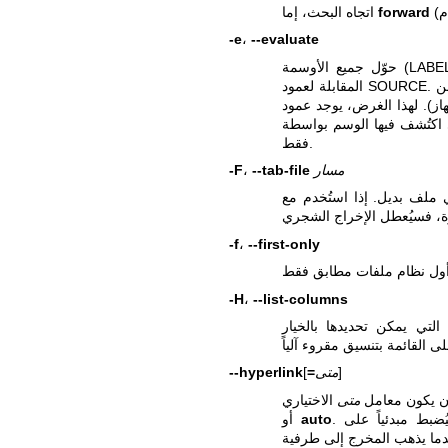
forward
اتجاه البحث، إما
-e
،
--evaluate
حوّل جميع الأوسمة (LABEL أو UUID أو PARTUUID أو PARTLABEL) إلى أسماء الأجهزة
المقابلة لعمود SOURCE. إنه موقف غير معتاد، ولكن قد يتكرر نفس الوسم (يُستخدم لأكثر من
. لهذا الغرض، يوجد عمود SOURCES (للجمع). يعرض هذا العمود عبر خلية متعددة الأسطر
فقط.
مسار
--tab-file
،
-F
-f
،
--first-only
-H
،
--list-columns
]
متى
=
[
--hyperlink
أن يكون معامل
متى
auto
أو