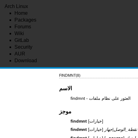
Arch Linux
Home
Packages
Forums
Wiki
GitLab
Security
AUR
Download
FINDMNT(8)
الاسم
findmnt - العثور على نظام ملفات
موجز
[خيارات]
findmnt
‎نقطة_الوصل
|
‎جهاز
[خيارات]
findmnt
[
جهاز
]
--source
[خيارات] [
findmnt