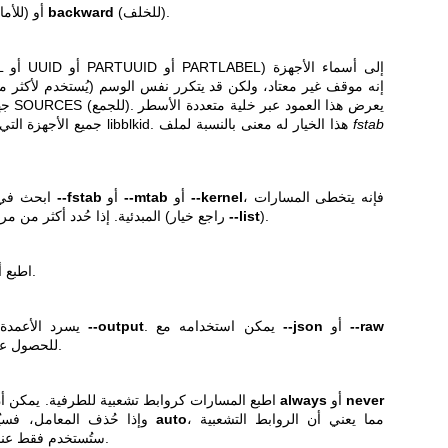
(للخلف).
backward
(للأمام) أو
جهاز)
fstab
جميع الأجهزة التي اكتُشف فيها الوسم بواسطة libblkid. هذا الخيار له معنى بالنسبة لملف
، فإنه يتخطى المسارات
--kernel
أو
--mtab
أو
--fstab
ابحث في ملف بديل. إذا استُخدم مع
).
--list
المبدئية. إذا حُدد أكثر من مرة، فسيُعطل الإخراج الشجري (راجع خيار
اطبع أول نظام ملفات مطابق فقط.
--raw
‎ أو ‎
--json
‎. يمكن استخدامه مع ‎
--output
يسرد الأعمدة التي يمكن تحديدها بالخيار ‎
للحصول على القائمة بتنسيق مقروء آلياً.
never
أو
always
الاختياري
اطبع المسارات كروابط تشعبية للطرفية. يمكن 
، مما يعني أن الروابط التشعبية
auto
. وإذا حُذف المعامل، فسيُضبط مبدئياً على
ستُستخدم فقط عندما يذهب المخرج إلى طرفية.