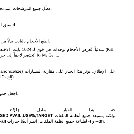
عطّل جميع المرشحات المدمجة واطبع جميع أنظمة الملفات.
استخدم محارف ascii لتنسيق الشجرة.
اطبع الأحجام بالبايت بدلاً من الصيغة السهلة القراءة للبشر.
مبدئياً، تُعرض الأحجام بوحد
MiB، GiB، ...) تُختصر لاحقاً إلى حرفها الأول فقط: K، M، G، ....
وتقييم الأوسمة (LABEL، UUID، إلخ).
اجعل جميع المسارات المطبوعة قانونية.
-o
. هذا الخيار يعادل
df(1)
محاكاة مخ
ولكنه يستبعد جميع أنظمة الملفات
USED,AVAIL,USE%,TARGET
.
--dfi
و
-I
لطباعة جميع أنظمة الملفات. انظر أيضًا خيارات
-all