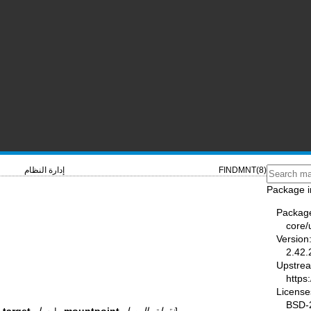
FINDMNT(8)
إدارة النظام
Package i
Packag
core/u
Version
2.42.
Upstre
https:
License
BSD-2
]
نقطة_الوصل
--mountpoint
|
مسار
--target