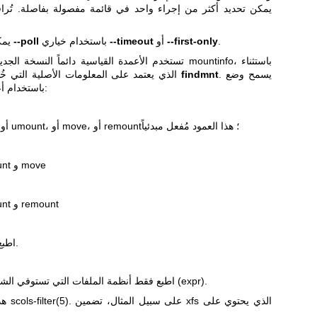
.
--first-only
أو
--timeout
باستخدام خياري
--poll
يمكن تقييد الوقت الذي سيحجبه
تستخدم الأعمدة القياسية دائماً النسخة الجديدة من الم
. يسمح وضع
findmnt
إجراء umount الذي يعتمد على المعلومات الأصلية التي خُبئت بواسطة
الاستطلاع (poll) باستخدام أعمدة إضافية:
اسم إجراء mount، أو umount، أو move، أو remount؛ هذا العمود مُفعل مبدئياً
متاح لإجراءي umount و move
متاح لإجراءي umount و remount
اطبع أنظمة الملفات الزائفة فقط.
اطبع فقط أنظمة الملفات التي تستوفي الشروط المحددة بواسطة التعبير (expr).
. على سبيل المثال، تضمين xfs الذي يحتوي على
scols-filter(5)
هذه الميزة تجريبية. راجع أيضاً