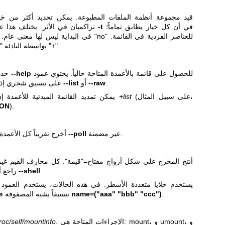
قيد مجموعة أنظمة الملفات المطبوعة. يمكن تحديد أكثر من خي
في أن كل خيار يطابق تماماً؛
-t
تراكميان في الأثر. يختلف هذا عن
يمكن تعطيل تفسير بادئة "no" بواسطة البادئة "+".
للحصول على قائمة بالأعمدة المتاحة حالياً. يحتوي عمود
--help
حدد أعمدة المخرج. راجع مخرج
.
--raw
أو
--list
على تنسيق شجري إذا لم تُحدد الخيارات
(على سبيل المثال،
+list
في التنسيق
يمكن تمديد القائمة المبدئية للأعمدة إ
ION
).
غير مضمنة.
--poll
أخرج تقريباً كل الأعمدة المتاحة. الأعمدة التي تتطلب
أنتج المخرج على شكل أزواج مفتاح="قيمة". كل محارف القيم غير
.
--shell
عشرياً (\x<code>). راجع أيضاً خيار
.
name=("aaa" "bbb" "ccc")
تنسيقاً يشبه المصفوفة في المخرج، على سبيل المثال
. الإجراءات المتاحة هي: mount، و umount، و
roc/self/mountinfo