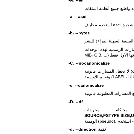
-A
،
--all
-a
،
--ascii
-b
،
--bytes
ات هي قوى لـ 1024 بايت. الاختصارات الرسمية لهذه الوحدات (KiB،
-C
،
--nocanonicalize
لا تجعل المسارات قانونية (canonicalize) على الإطلاق. يؤثر هذا الخيار على مقارنة المسارات
-c
،
--canonicalize
-D
،
--df
رجات
SOURCE,FSTYPE,SIZE,
-
الوهمية (pseudo). استخدم
كلمة
--direction
،
-d