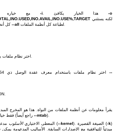
-o
. هذا الخيار يكافئ
-i
مع خياره
لكنه يستثني
TAL,INO.USED,INO.AVAIL,INO.USE%,TARGET
لطباعة كل أنظمة الملفات.
--all
كل أنظمة الملفات الزائفة. استخدم
اختر نظام ملفات باستخدام معرف عقدة الوصل.
--
اختر نظام ملفات باستخدام معرف عقدة الوصل ذي 64 بت، واستخدمه مع خيار
استخدم تنسي
يقرأ معلومات عن أنظمة الملفات من النواة. هذا هو المخرج الم
).
--mtab
فقط خيارات الوصل التي تديرها النواة (راجع أيضاً
)
-k
). الصيغة القصيرة (
--kernel
مدعوم فقط في الصيغة الطويلة (
المعطى الاختياري
الأسلوب
مبدئياً للتوافقية مع الإصدارات السابقة. الأساليب المدعومة يمكن
o