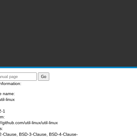
nformation:
e name:
til-linux
:
2-1
am:
//github.com/util-linux/util-linux
s:
-Clause, BSD-3-Clause, BSD-4-Clause-