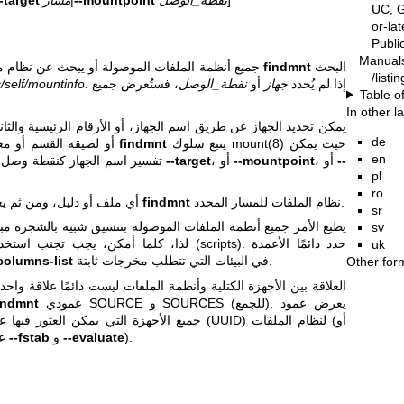
UC, G
or-la
Publ
Manual
البحث
findmnt
جميع أنظمة الملفات الموصولة أو يبحث عن نظام ملفات. يستطيع الأمر
/listi
. إذا لم يُحدد
جهاز
أو
نقطة_الوصل
، فستُعرض جميع
c/self/mountinfo
Table o
In other 
يمكن تحديد الجهاز عن طريق اسم الجهاز، أو الأرقام الرئيسية والثان
de
حيث يمكن
mount(8)
يتبع سلوك
findmnt
الفريد (UUID)، أو لصيقة القسم أو معرفه الفريد. لاحظ أن
en
--
، أو
--mountpoint
، أو
--target
تفسير اسم الجهاز كنقطة وصل (والعكس صحيح) إذا لم تُحدد الخيارات
pl
ro
نظام الملفات للمسار المحدد.
findmnt
أي ملف أو دليل، ومن ثم يعرض
sr
يطبع الأمر جميع أنظمة الملفات الموصولة بتنسيق شبيه بالشجرة مبدئي
sv
لذا، كلما أمكن، يجب تجنب استخدام المخرجات الم
uk
في البيئات التي تتطلب مخرجات ثابتة.
columns-list
Other for
العلاقة بين الأجهزة الكتلية وأنظمة الملفات ليست دائمًا علاقة واح
عمودي SOURCE و SOURCES (للجمع). يعرض عمود
indmnt
).
--evaluate
و
--fstab
عند التنفيذ مع