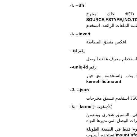
-I
،
--dfi
df(1)
حاكِ مخرج
SOURCE,FSTYPE,INO.TO
-i
،
--invert
اعكس منطق المطابقة.
رقم
--id
رقم
--uniq-id
kernel=listmount
.
-J
،
--json
ق مخرجات JSON.
]
الأسلوب
=
[
--kernel
،
-k
بدئي. التنسيق شجري ويتضمن
mountinf
تستخدم أسلوب