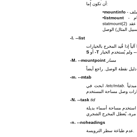
أن تكون إما:
•
mountinfo
•
listmount
لتوليد جدول الوصل. قد لا يحتوي المخرج على كل التفاصيل حول عقد
statmount(2)
-l
،
--list
-
ولم يُستخدم الخيار
-T
أو
S
مسار
--mountpoint
،
-M
-m
،
--mtab
/etc/mtab
ابحث في
-N
،
--task
tid
 أسماء بديلة
-n
،
--noheadings
عدم طباعة سطر الترويسة.