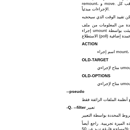
remount، و move. يمكن تحديد أكثر من إجراء واحد في قائمة مفصولة بفاصلة. تُراقب كل
الإجراءات مبدئياً.
علومات من ملف mountinfo، باستثناء
ACTION
OLD-TARGET
OLD-OPTIONS
--pseudo
تعبير
--filter
،
-Q
مساحة فارغة تزيد عن 50%: