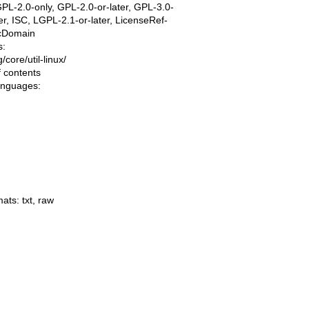
PL-2.0-only, GPL-2.0-or-later, GPL-3.0-
ter, ISC, LGPL-2.1-or-later, LicenseRef-
icDomain
s:
ng/core/util-linux/
f contents
languages:
mats:
txt
,
raw