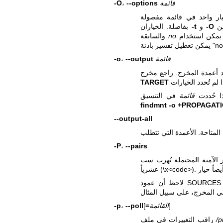
قائمة
--options
،
-O
ار واحد في قائمة مفصولة
-O
و
-t
بفاصلة. الخياران
في البداية ليس لها معنى عام. يمكن استخدام "no" للعناصر الفردية في القائمة.
no
والسابقة
قائمة
--output
،
-o
TARGET
ذا حُددت
قائمة
findmnt -o +PROPAGAT
--output-all
-P
،
--pairs
 الآمنة المحتملة تُهرب ست
لاحظ أن عمود SOURCES يستخدم خلايا متعددة الأسطر. في هذه الحالات، يستخدم العمود
]
القائمة
=
[
--poll
،
-p
/p
راقب التغييرات في ملف