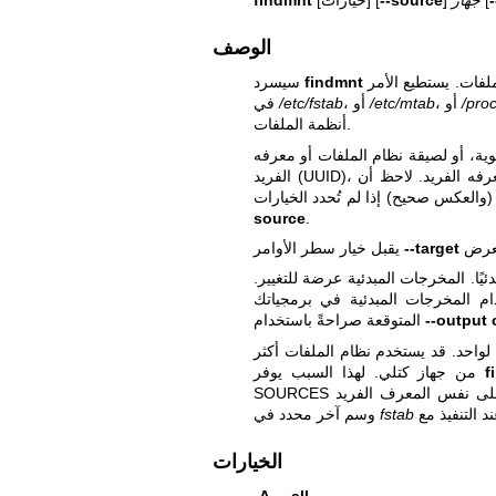
الوصف
findmnt
سيسرد
/pro
، أو
/etc/mtab
، أو
/etc/fstab
في
أنظمة الملفات.
وية، أو لصيقة نظام الملفات أو معرفه
source
.
--target
يقبل خيار سطر الأوامر
ًا. المخرجات المبدئية عرضة للتغيير.
بدئية في برمجياتك (scripts). حدد دائمًا الأعمدة
--output 
المتوقعة صراحةً باستخدام
د لواحد. قد يستخدم نظام الملفات أكثر
f
من جهاز كتلي. لهذا السبب يوفر
SOURCES جميع الأجهزة التي يمكن العثور فيها على نفس المعرف الفريد (UUID) لنظام الملفات (أو
fstab
وسم آخر محدد في
الخيارات