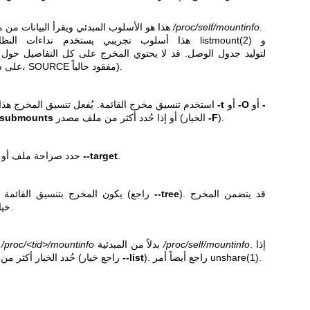
.
/proc/self/mountinfo
- هذا هو الأسلوب المبدئي ويقرأ البيانات من ملف
و
listmount(2)
- هذا أسلوب تجريبي يستخدم نداءات النظام
الوصل (على سبيل المثال، SOURCE مفقود حالياً).
-
أو
-O
أو
-t
استخدم تنسيق مخرج القائمة. يُفعل تنسيق المخرج هذا آلياً إذا قُيد المخرج بالخيارات
).
-F
أو إذا حُدد أكثر من ملف مصدر (الخيار
-submounts
.
--target
حدد صراحة ملف أو دليل نقطة الوصل. راجع أيضاً
). قد يتضمن المخرج
--tree
. يكون المخرج بتنسيق القائمة مبدئياً (راجع
خيارات وصل مساحة المستخدم.
. إذا
/proc/self/mountinfo
بدلاً من المبدئية
/proc/<tid>/mountinfo
استخدم مساحة
.
unshare(1)
). راجع أيضاً أمر
--list
حُدد الخيار أكثر من مرة، يُعطل المخرج الشجري (راجع خيار