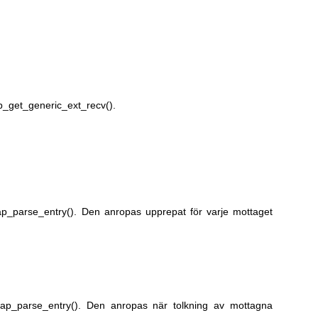
p_get_generic_ext_recv().
p_parse_entry(). Den anropas upprepat för varje mottaget
ap_parse_entry(). Den anropas när tolkning av mottagna