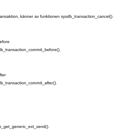
ransaktion, känner av funktionen sysdb_transaction_cancel().
efore
db_transaction_commit_before().
ter
db_transaction_commit_after().
p_get_generic_ext_send().