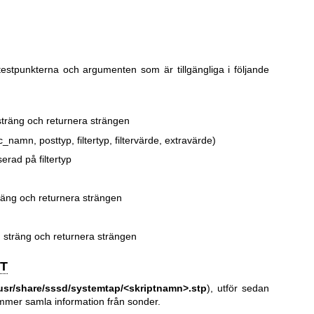
estpunkterna och argumenten som är tillgängliga i följande
 sträng och returnera strängen
namn, posttyp, filtertyp, filtervärde, extravärde)
erad på filtertyp
träng och returnera strängen
n sträng och returnera strängen
T
usr/share/sssd/systemtap/<skriptnamn>.stp
), utför sedan
ommer samla information från sonder.