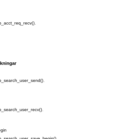
p_acct_req_recv().
kningar
p_search_user_send().
p_search_user_recv().
gin
p_search_user_save_begin().