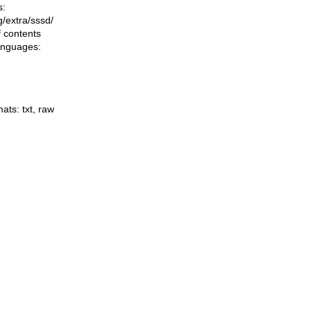
s:
ng/extra/sssd/
f contents
languages:
mats:
txt
,
raw