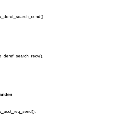
p_deref_search_send().
p_deref_search_recv().
randen
p_acct_req_send().