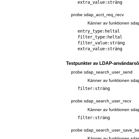
probe sdap_acct_req_recv
Känner av funktionen sda
entry_type:heltal

filter_type:heltal

filter_value:sträng

Testpunkter av LDAP-användarsö
probe sdap_search_user_send
Känner av funktionen sda
probe sdap_search_user_recv
Känner av funktionen sda
probe sdap_search_user_save_be
Känner av funktionen sda