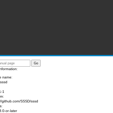
nformation:
e name:
/sssd
:
1-1
am:
://github.com/SSSD/sssd
s:
.0-or-later