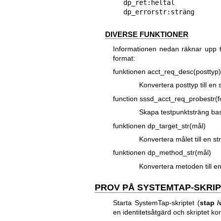
dp_ret:heltal

DIVERSE FUNKTIONER
Informationen nedan räknar upp t
format:
funktionen acct_req_desc(posttyp)
Konvertera posttyp till en
function sssd_acct_req_probestr(fc_
Skapa testpunktsträng bas
funktionen dp_target_str(mål)
Konvertera målet till en s
funktionen dp_method_str(mål)
Konvertera metoden till e
PROV PÅ SYSTEMTAP-SKRIP
Starta SystemTap-skriptet (
stap /
en identitetsåtgärd och skriptet k