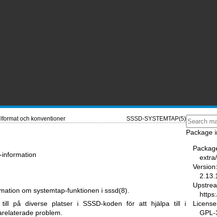
ilformat och konventioner
SSSD-SYSTEMTAP(5)
Package i
Packag
information
extra
Version
2.13.
Upstre
rmation om systemtap-funktionen i
sssd(8)
.
https
License
till på diverse platser i SSSD-koden för att hjälpa till i
GPL-3
arelaterade problem.