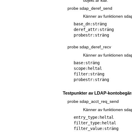
objekt är klar.
probe sdap_deref_send
Känner av funktionen sda
base_dn:sträng

deref_attr:sträng

probe sdap_deref_recv
Känner av funktionen sda
base:sträng

scope:heltal

filter:sträng

Testpunkter av LDAP-kontobegä
probe sdap_acct_req_send
Känner av funktionen sda
entry_type:heltal

filter_type:heltal

filter_value:sträng
