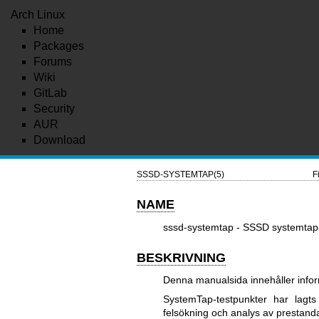
Arch Linux
Home
Packages
Forums
Wiki
GitLab
Security
AUR
Download
SSSD-SYSTEMTAP(5)
F
NAME
sssd-systemtap - SSSD systemtap-
BESKRIVNING
Denna manualsida innehåller info
SystemTap-testpunkter har lagts 
felsökning och analys av prestand