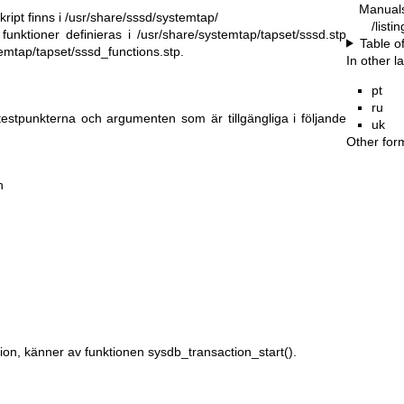
Manual
ipt finns i /usr/share/sssd/systemtap/
/listi
funktioner definieras i /usr/share/systemtap/tapset/sssd.stp
Table o
temtap/tapset/sssd_functions.stp.
In other 
pt
ru
estpunkterna och argumenten som är tillgängliga i följande
uk
Other for
n
ion, känner av funktionen sysdb_transaction_start().