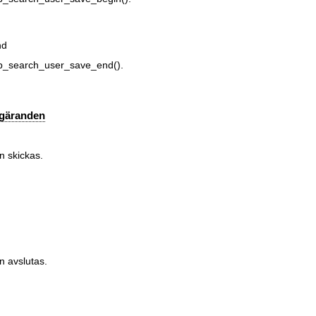
nd
ap_search_user_save_end().
egäranden
n skickas.
n avslutas.