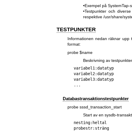
•Exempel på SystemTap-skr
•Testpunkter och diverse 
respektive /usr/share/sys
TESTPUNKTER
Informationen nedan räknar upp t
format:
probe $name
Beskrivning av testpunkte
variabel1:datatyp

variabel2:datatyp

variabel3:datatyp

Databastransaktionstestpunkter
probe sssd_transaction_start
Start av en sysdb-transakt
nesting:heltal
