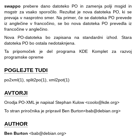
swappo
prebere dano datoteko PO in zamenja polji msgid in
msgstr za vsako sporočilo. Rezultat je nova datoteka PO, ki se
prevaja v nasprotno smer. Na primer, če se datoteka PO prevede
iz anglečine v francočino, se bo nova datoteka PO prevedla iz
francočine v anglečino.
Nova PO-datoteka bo zapisana na standardni izhod. Stara
datoteka PO bo ostala nedotaknjena.
Ta pripomoček je del programa KDE Komplet za razvoj
programske opreme
POGLEJTE TUDI
po2xml(1), split2po(1), xml2pot(1)
AVTORJI
Orodja PO-XML je napisal Stephan Kulow <coolo@kde.org>
To stran priročnika je pripravil Ben Burton<bab@debian.org>
AUTHOR
Ben Burton
<bab@debian.org>