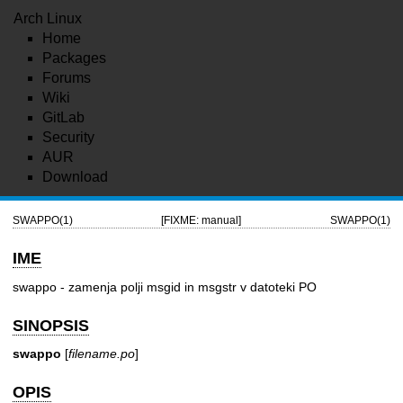
Arch Linux
Home
Packages
Forums
Wiki
GitLab
Security
AUR
Download
SWAPPO(1)
[FIXME: manual]
SWAPPO(1)
IME
swappo - zamenja polji msgid in msgstr v datoteki PO
SINOPSIS
swappo
[
filename.po
]
OPIS