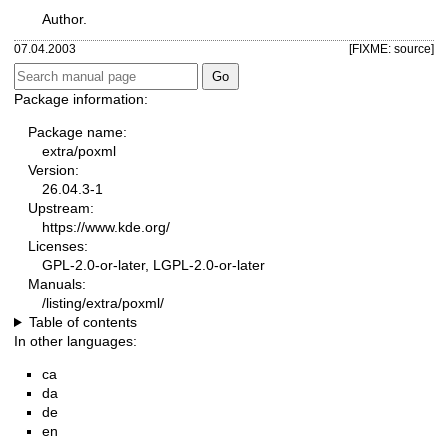
Author.
07.04.2003
[FIXME: source]
Package information:
Package name:
extra/poxml
Version:
26.04.3-1
Upstream:
https://www.kde.org/
Licenses:
GPL-2.0-or-later, LGPL-2.0-or-later
Manuals:
/listing/extra/poxml/
Table of contents
In other languages:
ca
da
de
en