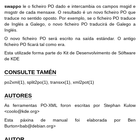
swappo
le o ficheiro PO dado e intercambia os campos msgid e
msgstr de cada mensaxe. O resultado é un novo ficheiro PO que
traduce no sentido oposto. Por exemplo, se o ficheiro PO traduce
de Inglés a Galego, o novo ficheiro PO traducirá de Galego a
Inglés.
O novo ficheiro PO será escrito na saída estándar. O antigo
ficheiro PO ficará tal como era.
Esta utilizade forma parte do Kit de Desenvolvimento de Sóftware
de KDE
CONSULTE TAMÉN
po2xml(1), split2po(1), transxx(1), xml2pot(1)
AUTORES
As ferramentas PO-XML foron escritas por Stephan Kulow
<coolo@kde.org>
Esta páxina de manual foi elaborada por Ben
Burton<bab@debian.org>
AUTOR