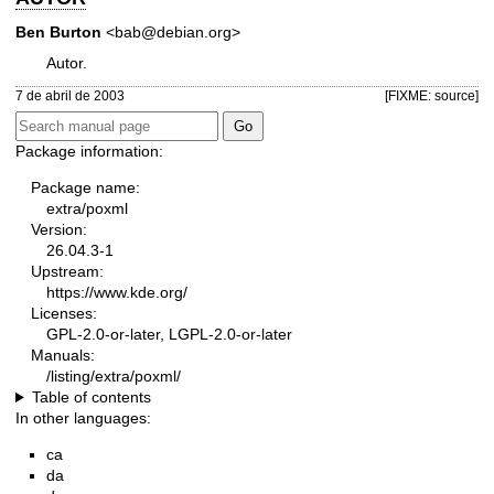
Ben Burton
<bab@debian.org>
Autor.
7 de abril de 2003
[FIXME: source]
Package information:
Package name:
extra/poxml
Version:
26.04.3-1
Upstream:
https://www.kde.org/
Licenses:
GPL-2.0-or-later, LGPL-2.0-or-later
Manuals:
/listing/extra/poxml/
Table of contents
In other languages:
ca
da