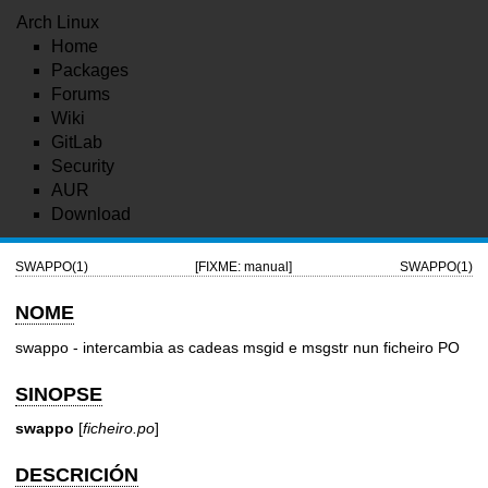
Arch Linux
Home
Packages
Forums
Wiki
GitLab
Security
AUR
Download
SWAPPO(1)
[FIXME: manual]
SWAPPO(1)
NOME
swappo - intercambia as cadeas msgid e msgstr nun ficheiro PO
SINOPSE
swappo
[
ficheiro.po
]
DESCRICIÓN